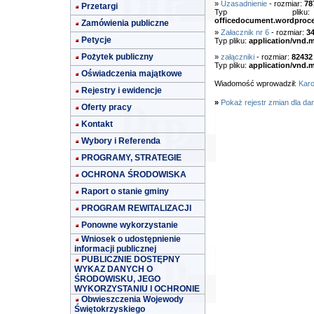
»
Uzasadnienie
- rozmiar:
78
Przetargi
Typ pl
officedocument.wordproc
Zamówienia publiczne
»
Załacznik nr 6
- rozmiar:
3
Petycje
Typ pliku:
application/vnd.m
Pożytek publiczny
»
załączniki
- rozmiar:
82432
Typ pliku:
application/vnd.m
Oświadczenia majątkowe
Wiadomość wprowadził:
Karo
Rejestry i ewidencje
»
Pokaż rejestr zmian dla da
Oferty pracy
Kontakt
Wybory i Referenda
PROGRAMY, STRATEGIE
OCHRONA ŚRODOWISKA
Raport o stanie gminy
PROGRAM REWITALIZACJI
Ponowne wykorzystanie
Wniosek o udostępnienie
informacji publicznej
PUBLICZNIE DOSTĘPNY
WYKAZ DANYCH O
ŚRODOWISKU, JEGO
WYKORZYSTANIU I OCHRONIE
Obwieszczenia Wojewody
Świętokrzyskiego