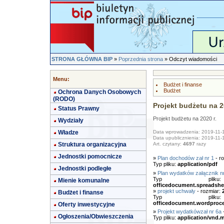
STRONA GŁÓWNA BIP
»
Poprzednia strona
» Odczyt wiadomości
Menu:
Budżet i finanse
Budżet
Ochrona Danych Osobowych
(RODO)
Projekt budżetu na 2
Status Prawny
Projekt budżetu na 2020 r.
Wydziały
Władze
Data wprowadzenia: 2019-11-
Data upublicznienia: 2019-11-
Struktura organizacyjna
Art. czytany:
4697
razy
Jednostki pomocnicze
»
Plan dochodów zał nr 1
- r
Typ pliku:
application/pdf
Jednostki podległe
»
Plan wydatków załącznik n
Typ pl
Mienie komunalne
officedocument.spreadshe
»
projekt uchwały
- rozmiar:
Budżet i finanse
Typ pl
officedocument.wordproc
Oferty inwestycyjne
»
Projekt wydatkówzał nr 6a
-
Ogłoszenia/Obwieszczenia
Typ pliku:
application/vnd.m