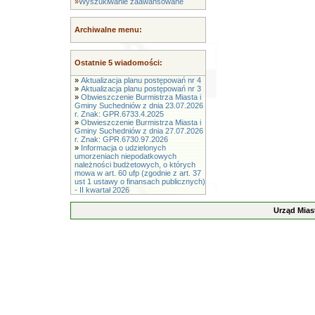
»
Wyszukiwanie zaawansowane
Archiwalne menu:
Ostatnie 5 wiadomości:
»
Aktualizacja planu postępowań nr 4
»
Aktualizacja planu postępowań nr 3
»
Obwieszczenie Burmistrza Miasta i
Gminy Suchedniów z dnia 23.07.2026
r. Znak: GPR.6733.4.2025
»
Obwieszczenie Burmistrza Miasta i
Gminy Suchedniów z dnia 27.07.2026
r. Znak: GPR.6730.97.2026
»
Informacja o udzielonych
umorzeniach niepodatkowych
należności budżetowych, o których
mowa w art. 60 ufp (zgodnie z art. 37
ust 1 ustawy o finansach publicznych)
- II kwartał 2026
Urząd Mias