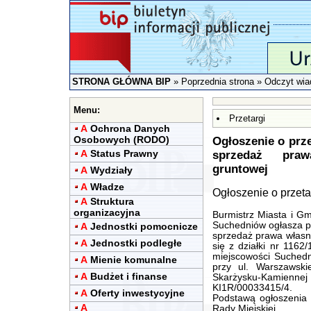
STRONA GŁÓWNA BIP
»
Poprzednia strona
» Odczyt wia
Menu:
Przetargi
A
Ochrona Danych
Osobowych (RODO)
Ogłoszenie o prze
A
Status Prawny
sprzedaż praw
gruntowej
A
Wydziały
A
Władze
Ogłoszenie o przetar
A
Struktura
organizacyjna
Burmistrz Miasta i G
Suchedniów ogłasza pi
A
Jednostki pomocnicze
sprzedaż prawa własno
A
Jednostki podległe
się z działki nr 1162
miejscowości Suchedn
A
Mienie komunalne
przy ul. Warszawsk
A
Budżet i finanse
Skarżysku-Kamienne
KI1R/00033415/4.
A
Oferty inwestycyjne
Podstawą ogłoszenia 
A
Rady Miejskiej