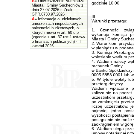
A
»
Obwieszczenie Burmistrza
godzinie 10:00.
Miasta i Gminy Suchedniów z
dnia 27.07.2026 r. Znak:
GPR.6730.97.2026
III.
A
»
Informacja o udzielonych
Warunki przetargu:
umorzeniach niepodatkowych
należności budżetowych, o
1. Czynności zwią
których mowa w art. 60 ufp
wykonuje komisja p
(zgodnie z art. 37 ust 1 ustawy
Miasta i Gminy Suche
o finansach publicznych) - II
2. Warunkiem przystąp
kwartał 2026
w pieniądzu w podanej
3. Komisja Przetargo
wniesienie wadium prz
4. Wadium należy wpła
rachunek Gminy
w Banku Spółdzielczy
0005 5853 0001 lub w 
5. W tytule wpłaty lub
przetarg dotyczy.
Wadium wpłacone pr
zalicza się na poczet
uczestnikom przetarg
po zamknięciu przeta
liczbę uczestników, j
najmniej jedno pos
wysokości postąpienia
postąpienie nie może 
zaokrągleniem w górę 
6. Wadium ulega prze
umowy notarialnej prze