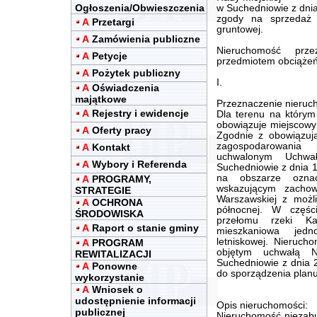
Ogłoszenia/Obwieszczenia
w Suchedniowie z dnia
zgody na sprzedaż 
A
Przetargi
gruntowej.
A
Zamówienia publiczne
Nieruchomość prz
A
Petycje
przedmiotem obciążeń 
A
Pożytek publiczny
I.
A
Oświadczenia
majątkowe
Przeznaczenie nieruch
A
Rejestry i ewidencje
Dla terenu na którym
obowiązuje miejscowy
A
Oferty pracy
Zgodnie z obowiązuj
zagospodarowania 
A
Kontakt
uchwalonym Uchwa
A
Wybory i Referenda
Suchedniowie z dnia 1
na obszarze ozn
A
PROGRAMY,
wskazującym zachow
STRATEGIE
Warszawskiej z możl
A
OCHRONA
północnej. W częśc
ŚRODOWISKA
przełomu rzeki Ka
A
Raport o stanie gminy
mieszkaniowa jedn
letniskowej. Nieruch
A
PROGRAM
objętym uchwałą N
REWITALIZACJI
Suchedniowie z dnia 2
A
Ponowne
do sporządzenia plan
wykorzystanie
A
Wniosek o
udostępnienie informacji
Opis nieruchomości:
publicznej
Nieruchomość niezabu