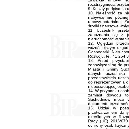
zawarcia umowy not
rozstrzygnięcia przeta
9. Koszty podpisania 
10. Należność za n
nabywcę nie późnie
umowy notarialnej. Za
środki finansowe wpł
11. Uczestnik prze
zapoznania się z j
nieruchomość w stanie
12. Oględzin przed
wcześniejszym uzgodn
Gospodarki Nierucho
Rozwoju, tel. 41 254 
13. Przed przystąp
zobowiązani są do pr
Miasta i Gminy Such
danych uczestnika 
przedstawiciela ucze
do reprezentowania os
nieposiadającej osobo
14. W przypadku osoby
zamiast dowodu to
Suchedniów może ż
dokumentu tożsamośc
15. Udział w post
przetwarzaniem dan
określonych w Rozpo
Rady (UE) 2016/679 
ochrony osób fizyczn