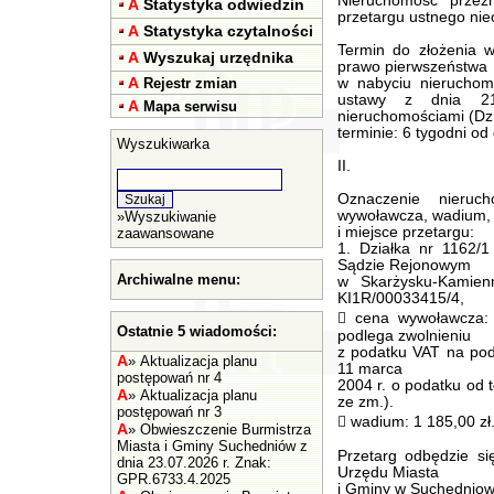
Nieruchomość przez
A
Statystyka odwiedzin
przetargu ustnego nie
A
Statystyka czytalności
Termin do złożenia w
A
Wyszukaj urzędnika
prawo pierwszeństwa
A
Rejestr zmian
w nabyciu nieruchomo
ustawy z dnia 21
A
Mapa serwisu
nieruchomościami (Dz.
terminie: 6 tygodni od 
Wyszukiwarka
II.
Oznaczenie nieruc
wywoławcza, wadium, 
»
Wyszukiwanie
i miejsce przetargu:
zaawansowane
1. Działka nr 1162/1
Sądzie Rejonowym
Archiwalne menu:
w Skarżysku-Kamien
KI1R/00033415/4,
 cena wywoławcza: 
Ostatnie 5 wiadomości:
podlega zwolnieniu
z podatku VAT na pods
A
»
Aktualizacja planu
11 marca
postępowań nr 4
2004 r. o podatku od t
A
»
Aktualizacja planu
ze zm.).
postępowań nr 3
 wadium: 1 185,00 zł
A
»
Obwieszczenie Burmistrza
Miasta i Gminy Suchedniów z
Przetarg odbędzie si
dnia 23.07.2026 r. Znak:
Urzędu Miasta
GPR.6733.4.2025
i Gminy w Suchedniowi