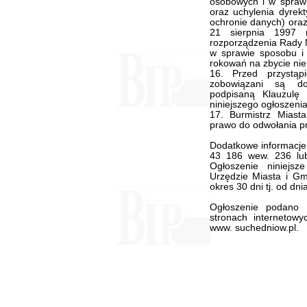
osobowych i w spraw
oraz uchylenia dyrek
ochronie danych) oraz
21 sierpnia 1997 
rozporządzenia Rady M
w sprawie sposobu i 
rokowań na zbycie ni
16. Przed przystąp
zobowiązani są do
podpisaną Klauzulę 
niniejszego ogłoszenia
17. Burmistrz Miast
prawo do odwołania pr
Dodatkowe informacje
43 186 wew. 236 lub
Ogłoszenie niniejs
Urzędzie Miasta i Gm
okres 30 dni tj. od dni
Ogłoszenie podano 
stronach internetowy
www. suchedniow.pl.