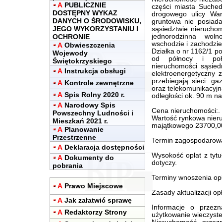
A
PUBLICZNIE
części miasta Suche
DOSTĘPNY WYKAZ
drogowego ulicy War
DANYCH O ŚRODOWISKU,
gruntowa nie posiad
JEGO WYKORZYSTANIU I
sąsiedztwie nierucho
OCHRONIE
jednorodzinna wol
wschodzie i zachodzie
A
Obwieszczenia
Działka o nr 1162/1 po
Wojewody
od północy i poł
Świętokrzyskiego
nieruchomości sąsiedn
A
Instrukcja obsługi
elektroenergetyczny 
przebiegają sieci: g
A
Kontrole zewnętrzne
oraz telekomunikacyjna
A
Spis Rolny 2020 r.
odległości ok. 90 m n
A
Narodowy Spis
Cena nieruchomości:.
Powszechny Ludności i
Wartość rynkowa nier
Mieszkań 2021 r.
majątkowego 23700,00
A
Planowanie
Przestrzenne
Termin zagospodarowan
A
Deklaracja dostępności
Wysokość opłat z tytu
A
Dokumenty do
dotyczy.
pobrania
Terminy wnoszenia opła
A
Prawo Miejscowe
Zasady aktualizacji opł
A
Jak załatwić sprawę
Informacje o przez
A
Redaktorzy Strony
użytkowanie wieczyste