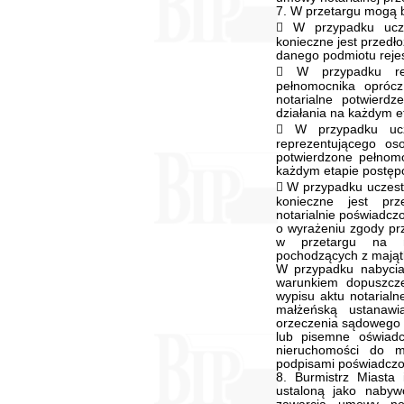
7. W przetargu mogą b
 W przypadku ucze
konieczne jest przedł
danego podmiotu rejes
 W przypadku rep
pełnomocnika oprócz
notarialne potwierd
działania na każdym 
 W przypadku ucz
reprezentującego oso
potwierdzone pełnomo
każdym etapie postęp
 W przypadku uczest
konieczne jest prz
notarialnie poświadcz
o wyrażeniu zgody pr
w przetargu na n
pochodzących z mająt
W przypadku nabycia
warunkiem dopuszcze
wypisu aktu notaria
małżeńską ustanawi
orzeczenia sądowego 
lub pisemne oświad
nieruchomości do m
podpisami poświadczon
8. Burmistrz Miast
ustaloną jako nabyw