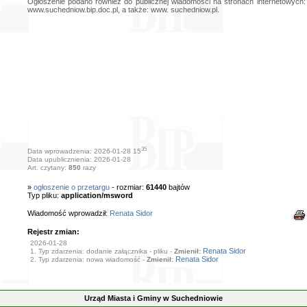
Ogłoszenie podano również do publicznej wiadomości na stronach internetowych:
www.suchedniow.bip.doc.pl, a także: www. suchedniow.pl.
35
Data wprowadzenia: 2026-01-28 15
Data upublicznienia: 2026-01-28
Art. czytany:
850
razy
»
ogłoszenie o przetargu
- rozmiar:
61440
bajtów
Typ pliku:
application/msword
Wiadomość wprowadził:
Renata Sidor
Rejestr zmian:
2026-01-28
Renata Sidor
1. Typ zdarzenia: dodanie załącznika - pliku -
Zmienił:
Renata Sidor
2. Typ zdarzenia: nowa wiadomość -
Zmienił:
Urząd Miasta i Gminy w Suchedniowie