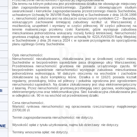
Przeznaczenie nieruchomości i sposób jej zagospodarowania:
Dla terenu na którym położona jest przedmiotowa działka nie obowiązuje miejscowy
plan zagospodarowania przestrzennego. Zgodnie z obowiązującym studium
uwarunkowań i kierunków zagospodarowania przestrzennego miasta Suchedniów,
uchwalonym Uchwałą Nr 36/V/98 Rady Miejskiej w Suchedniowie z dnia 16.06.1998
r., nieruchomość położona jest na obszarze oznaczonym symbolem C2 – Baranów,
wskazującym zachowanie istniejącej zabudowy wzdłuż ul. Warszawskiej z
możliwością uzupełnień i wymiany w części północnej. W części północnej na
terenie malowniczego przełomu rzeki Kamionki, gdzie występuje zabudowa
mieszkaniowa jednorodzinna wskazany rozwój funkcji letniskowej. Nieruchomość
gruntowa znajdują się na terenie objętym uchwałą Nr 422/LXVI/2024 Rady Miejskiej
w Suchedniowie z dnia 26 marca 2024 r. w sprawie przystąpienia do sporządzenia
planu ogólnego Gminy Suchedniów.
Opis nieruchomości:
Nieruchomość niezabudowana, zlokalizowana jest w środkowej części miasta
Suchedniów w bezpośrednim sąsiedztwie pasa drogowego ulicy Warszawskiej.
Przedmiotowa nieruchomość gruntowa nie posiada urządzonego zjazdu. W
bezpośrednim sąsiedztwie nieruchomości występuje zabudowa mieszkaniowa
jednorodzinna wolnostojąca. W dalszym otoczeniu na wschodzie i zachodzie
zlokalizowane są duże kompleksy leśne. Działka o nr 1162/1 posiada kształt
regularny, prostokątny, która od północy i południa ogrodzona jest ogrodzeniem
nieruchomości sąsiednich. Na działce zlokalizowany jest słup elektroenergetyczny
z latarnią. Przez nieruchomość gruntową przebiegają sieci: gazowa, wodociągowa,
I
elektroenergetyczna oraz telekomunikacyjna. Sieć kanalizacyjna zlokalizowana jest
w odległości ok. 90 m na wschód od przedmiotowej działki.
Cena nieruchomości:.
Wartość rynkowa nieruchomości wg opracowania rzeczoznawcy majątkowego
23700,00 zł.
Termin zagospodarowania nieruchomości: nie dotyczy.
Wysokość opłat z tytułu użytkowania, najmu lub dzierżawy: nie dotyczy.
NIE
Terminy wnoszenia opłat: nie dotyczy.