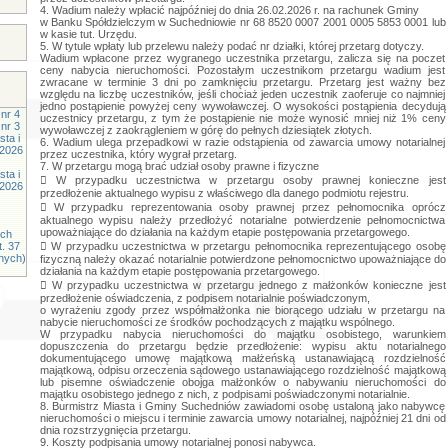
4. Wadium należy wpłacić najpóźniej do dnia 26.02.2026 r. na rachunek Gminy
w Banku Spółdzielczym w Suchedniowie nr 68 8520 0007 2001 0005 5853 0001 lub
w kasie tut. Urzędu.
5. W tytule wpłaty lub przelewu należy podać nr działki, której przetarg dotyczy.
Wadium wpłacone przez wygranego uczestnika przetargu, zalicza się na poczet
ceny nabycia nieruchomości. Pozostałym uczestnikom przetargu wadium jest
zwracane w terminie 3 dni po zamknięciu przetargu. Przetarg jest ważny bez
względu na liczbę uczestników, jeśli chociaż jeden uczestnik zaoferuje co najmniej
jedno postąpienie powyżej ceny wywoławczej. O wysokości postąpienia decydują
nr 4
uczestnicy przetargu, z tym że postąpienie nie może wynosić mniej niż 1% ceny
nr 3
wywoławczej z zaokrągleniem w górę do pełnych dziesiątek złotych.
ta i
6. Wadium ulega przepadkowi w razie odstąpienia od zawarcia umowy notarialnej
.2026
przez uczestnika, który wygrał przetarg.
7. W przetargu mogą brać udział osoby prawne i fizyczne
ta i
 W przypadku uczestnictwa w przetargu osoby prawnej konieczne jest
.2026
przedłożenie aktualnego wypisu z właściwego dla danego podmiotu rejestru.
 W przypadku reprezentowania osoby prawnej przez pełnomocnika oprócz
aktualnego wypisu należy przedłożyć notarialne potwierdzenie pełnomocnictwa
upoważniające do działania na każdym etapie postępowania przetargowego.
ych
t. 37
 W przypadku uczestnictwa w przetargu pełnomocnika reprezentującego osobę
znych)
fizyczną należy okazać notarialnie potwierdzone pełnomocnictwo upoważniające do
działania na każdym etapie postępowania przetargowego.
 W przypadku uczestnictwa w przetargu jednego z małżonków konieczne jest
przedłożenie oświadczenia, z podpisem notarialnie poświadczonym,
o wyrażeniu zgody przez współmałżonka nie biorącego udziału w przetargu na
nabycie nieruchomości ze środków pochodzących z majątku wspólnego.
W przypadku nabycia nieruchomości do majątku osobistego, warunkiem
dopuszczenia do przetargu będzie przedłożenie: wypisu aktu notarialnego
dokumentującego umowę majątkową małżeńską ustanawiającą rozdzielność
majątkową, odpisu orzeczenia sądowego ustanawiającego rozdzielność majątkową
lub pisemne oświadczenie obojga małżonków o nabywaniu nieruchomości do
majątku osobistego jednego z nich, z podpisami poświadczonymi notarialnie.
8. Burmistrz Miasta i Gminy Suchedniów zawiadomi osobę ustaloną jako nabywcę
nieruchomości o miejscu i terminie zawarcia umowy notarialnej, najpóźniej 21 dni od
dnia rozstrzygnięcia przetargu.
9. Koszty podpisania umowy notarialnej ponosi nabywca.