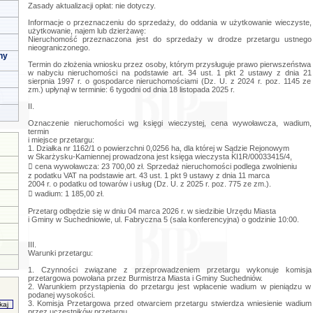
Zasady aktualizacji opłat: nie dotyczy.
Informacje o przeznaczeniu do sprzedaży, do oddania w użytkowanie wieczyste,
użytkowanie, najem lub dzierżawę:
Nieruchomość przeznaczona jest do sprzedaży w drodze przetargu ustnego
nieograniczonego.
ny
Termin do złożenia wniosku przez osoby, którym przysługuje prawo pierwszeństwa
w nabyciu nieruchomości na podstawie art. 34 ust. 1 pkt 2 ustawy z dnia 21
sierpnia 1997 r. o gospodarce nieruchomościami (Dz. U. z 2024 r. poz. 1145 ze
zm.) upłynął w terminie: 6 tygodni od dnia 18 listopada 2025 r.
II.
Oznaczenie nieruchomości wg księgi wieczystej, cena wywoławcza, wadium,
termin
i miejsce przetargu:
1. Działka nr 1162/1 o powierzchni 0,0256 ha, dla której w Sądzie Rejonowym
w Skarżysku-Kamiennej prowadzona jest księga wieczysta KI1R/00033415/4,
 cena wywoławcza: 23 700,00 zł. Sprzedaż nieruchomości podlega zwolnieniu
z podatku VAT na podstawie art. 43 ust. 1 pkt 9 ustawy z dnia 11 marca
2004 r. o podatku od towarów i usług (Dz. U. z 2025 r. poz. 775 ze zm.).
 wadium: 1 185,00 zł.
Przetarg odbędzie się w dniu 04 marca 2026 r. w siedzibie Urzędu Miasta
i Gminy w Suchedniowie, ul. Fabryczna 5 (sala konferencyjna) o godzinie 10:00.
III.
Warunki przetargu:
1. Czynności związane z przeprowadzeniem przetargu wykonuje komisja
przetargowa powołana przez Burmistrza Miasta i Gminy Suchedniów.
2. Warunkiem przystąpienia do przetargu jest wpłacenie wadium w pieniądzu w
podanej wysokości.
3. Komisja Przetargowa przed otwarciem przetargu stwierdza wniesienie wadium
przez uczestników przetargu.