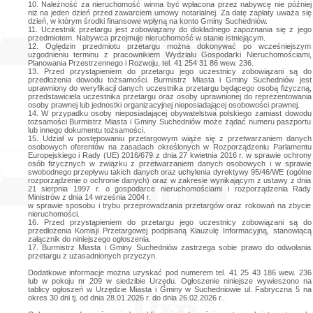
10. Należność za nieruchomość winna być wpłacona przez nabywcę nie później
niż na jeden dzień przed zawarciem umowy notarialnej. Za datę zapłaty uważa się
dzień, w którym środki finansowe wpłyną na konto Gminy Suchedniów.
11. Uczestnik przetargu jest zobowiązany do dokładnego zapoznania się z jego
przedmiotem. Nabywca przejmuje nieruchomość w stanie istniejącym.
12. Oględzin przedmiotu przetargu można dokonywać po wcześniejszym
uzgodnieniu terminu z pracownikiem Wydziału Gospodarki Nieruchomościami,
Planowania Przestrzennego i Rozwoju, tel. 41 254 31 86 wew. 236.
13. Przed przystąpieniem do przetargu jego uczestnicy zobowiązani są do
przedłożenia dowodu tożsamości. Burmistrz Miasta i Gminy Suchedniów jest
uprawniony do weryfikacji danych uczestnika przetargu będącego osobą fizyczną,
przedstawiciela uczestnika przetargu oraz osoby uprawnionej do reprezentowania
osoby prawnej lub jednostki organizacyjnej nieposiadającej osobowości prawnej.
14. W przypadku osoby nieposiadającej obywatelstwa polskiego zamiast dowodu
tożsamości Burmistrz Miasta i Gminy Suchedniów może żądać numeru paszportu
lub innego dokumentu tożsamości.
15. Udział w postępowaniu przetargowym wiąże się z przetwarzaniem danych
osobowych oferentów na zasadach określonych w Rozporządzeniu Parlamentu
Europejskiego i Rady (UE) 2016/679 z dnia 27 kwietnia 2016 r. w sprawie ochrony
osób fizycznych w związku z przetwarzaniem danych osobowych i w sprawie
swobodnego przepływu takich danych oraz uchylenia dyrektywy 95/46/WE (ogólne
rozporządzenie o ochronie danych) oraz w zakresie wynikającym z ustawy z dnia
21 sierpnia 1997 r. o gospodarce nieruchomościami i rozporządzenia Rady
Ministrów z dnia 14 września 2004 r.
w sprawie sposobu i trybu przeprowadzania przetargów oraz rokowań na zbycie
nieruchomości.
16. Przed przystąpieniem do przetargu jego uczestnicy zobowiązani są do
przedłożenia Komisji Przetargowej podpisaną Klauzulę Informacyjną, stanowiącą
załącznik do niniejszego ogłoszenia.
17. Burmistrz Miasta i Gminy Suchedniów zastrzega sobie prawo do odwołania
przetargu z uzasadnionych przyczyn.
Dodatkowe informacje można uzyskać pod numerem tel. 41 25 43 186 wew. 236
lub w pokoju nr 209 w siedzibie Urzędu. Ogłoszenie niniejsze wywieszono na
tablicy ogłoszeń w Urzędzie Miasta i Gminy w Suchedniowie ul. Fabryczna 5 na
okres 30 dni tj. od dnia 28.01.2026 r. do dnia 26.02.2026 r..