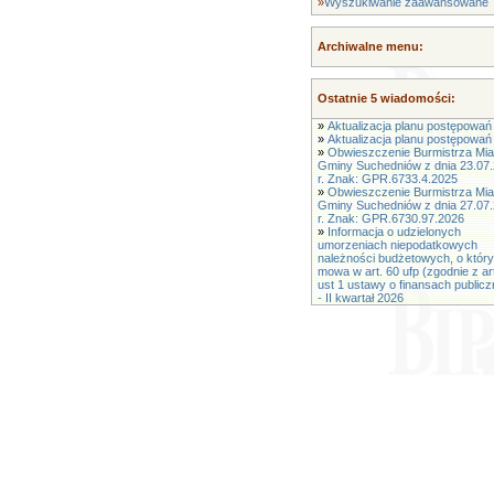
»
Wyszukiwanie zaawansowane
Archiwalne menu:
Ostatnie 5 wiadomości:
»
Aktualizacja planu postępowań 
»
Aktualizacja planu postępowań 
»
Obwieszczenie Burmistrza Mias
Gminy Suchedniów z dnia 23.07
r. Znak: GPR.6733.4.2025
»
Obwieszczenie Burmistrza Mias
Gminy Suchedniów z dnia 27.07
r. Znak: GPR.6730.97.2026
»
Informacja o udzielonych
umorzeniach niepodatkowych
należności budżetowych, o któr
mowa w art. 60 ufp (zgodnie z ar
ust 1 ustawy o finansach public
- II kwartał 2026