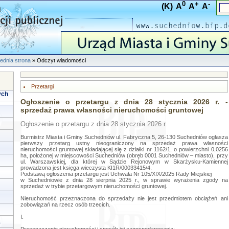
0
+
-
(K)
A
A
A
ednia strona
» Odczyt wiadomości
Przetargi
ych
Ogłoszenie o przetargu z dnia 28 stycznia 2026 r. -
sprzedaż prawa własności nieruchomości gruntowej
Ogłoszenie o przetargu z dnia 28 stycznia 2026 r.
Burmistrz Miasta i Gminy Suchedniów ul. Fabryczna 5, 26-130 Suchedniów ogłasza
pierwszy przetarg ustny nieograniczony na sprzedaż prawa własności
nieruchomości gruntowej składającej się z działki nr 1162/1, o powierzchni 0,0256
ha, położonej w miejscowości Suchedniów (obręb 0001 Suchedniów – miasto), przy
ul. Warszawskiej, dla której w Sądzie Rejonowym w Skarżysku-Kamiennej
prowadzona jest księga wieczysta KI1R/00033415/4.
Podstawą ogłoszenia przetargu jest Uchwała Nr 105/XIX/2025 Rady Miejskiej
w Suchedniowie z dnia 28 sierpnia 2025 r., w sprawie wyrażenia zgody na
sprzedaż w trybie przetargowym nieruchomości gruntowej.
Nieruchomość przeznaczona do sprzedaży nie jest przedmiotem obciążeń ani
zobowiązań na rzecz osób trzecich.
I.
a