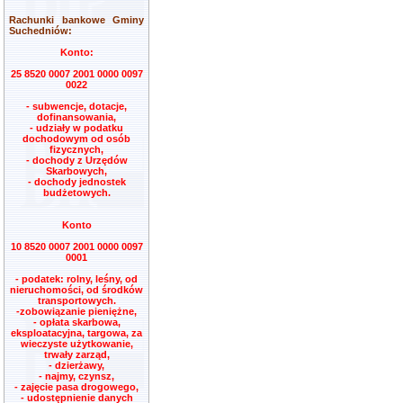
Rachunki bankowe Gminy
Suchedniów:
Konto:
25 8520 0007 2001 0000 0097
0022
- subwencje, dotacje,
dofinansowania,
- udziały w podatku
dochodowym od osób
fizycznych,
- dochody z Urzędów
Skarbowych,
- dochody jednostek
budżetowych.
Konto
10 8520 0007 2001 0000 0097
0001
- podatek: rolny, leśny, od
nieruchomości, od środków
transportowych.
-zobowiązanie pieniężne,
- opłata skarbowa,
eksploatacyjna, targowa, za
wieczyste użytkowanie,
trwały zarząd,
- dzierżawy,
- najmy, czynsz,
- zajęcie pasa drogowego,
- udostępnienie danych