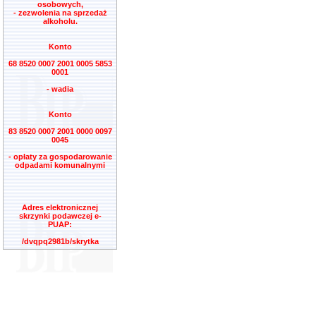
osobowych,
- zezwolenia na sprzedaż
alkoholu.
Konto
68 8520 0007 2001 0005 5853
0001
- wadia
Konto
83 8520 0007 2001 0000 0097
0045
- opłaty za gospodarowanie
odpadami komunalnymi
Adres elektronicznej
skrzynki podawczej e-
PUAP:
/dvqpq2981b/skrytka