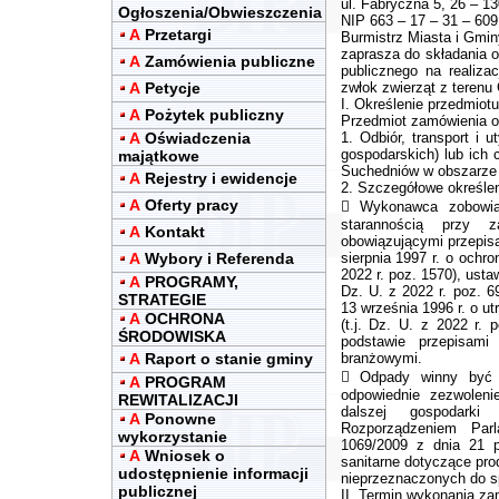
ul. Fabryczna 5, 26 – 1
Ogłoszenia/Obwieszczenia
NIP 663 – 17 – 31 – 609
A
Przetargi
Burmistrz Miasta i Gmi
zaprasza do składania o
A
Zamówienia publiczne
publicznego na realizacj
A
Petycje
zwłok zwierząt z terenu
I. Określenie przedmiot
A
Pożytek publiczny
Przedmiot zamówienia ob
A
Oświadczenia
1. Odbiór, transport i 
gospodarskich) lub ich
majątkowe
Suchedniów w obszarze 
A
Rejestry i ewidencje
2. Szczegółowe określe
A
Oferty pracy
 Wykonawca zobowiąz
starannością przy
A
Kontakt
obowiązującymi przepis
A
Wybory i Referenda
sierpnia 1997 r. o ochro
2022 r. poz. 1570), ustaw
A
PROGRAMY,
Dz. U. z 2022 r. poz. 6
STRATEGIE
13 września 1996 r. o u
A
OCHRONA
(t.j. Dz. U. z 2022 r.
ŚRODOWISKA
podstawie przepisam
A
Raport o stanie gminy
branżowymi.
 Odpady winny być d
A
PROGRAM
odpowiednie zezwoleni
REWITALIZACJI
dalszej gospodark
A
Ponowne
Rozporządzeniem Par
wykorzystanie
1069/2009 z dnia 21 pa
A
Wniosek o
sanitarne dotyczące pr
udostępnienie informacji
nieprzeznaczonych do sp
publicznej
II. Termin wykonania za