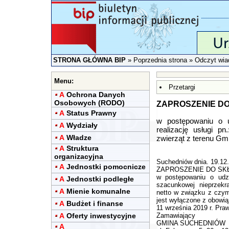
STRONA GŁÓWNA BIP
»
Poprzednia strona
» Odczyt wia
Menu:
Przetargi
A
Ochrona Danych
Osobowych (RODO)
ZAPROSZENIE DO
A
Status Prawny
w postępowaniu o u
A
Wydziały
realizację usługi pn.
A
Władze
zwierząt z terenu Gm
A
Struktura
organizacyjna
Suchedniów dnia. 19.12.
A
Jednostki pomocnicze
ZAPROSZENIE DO SK
w postępowaniu o udzi
A
Jednostki podległe
szacunkowej nieprzekr
A
Mienie komunalne
netto w związku z czym
jest wyłączone z obowią
A
Budżet i finanse
11 września 2019 r. Pra
A
Oferty inwestycyjne
Zamawiający
GMINA SUCHEDNIÓW
A