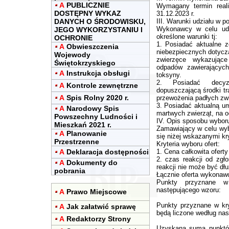
A
PUBLICZNIE
Wymagany termin reali
DOSTĘPNY WYKAZ
31.12.2023 r.
DANYCH O ŚRODOWISKU,
III. Warunki udziału w p
Wykonawcy w celu udz
JEGO WYKORZYSTANIU I
określone warunki tj:
OCHRONIE
1. Posiadać aktualne 
A
Obwieszczenia
niebezpiecznych dotycz
Wojewody
zwierzęce wykazujące
Świętokrzyskiego
odpadów zawierających
A
Instrukcja obsługi
toksyny.
2. Posiadać decyz
A
Kontrole zewnętrzne
dopuszczającą środki tr
A
Spis Rolny 2020 r.
przewożenia padłych zwi
3. Posiadać aktualną u
A
Narodowy Spis
martwych zwierząt, na od
Powszechny Ludności i
IV. Opis sposobu wyboru 
Mieszkań 2021 r.
Zamawiający w celu wybo
A
Planowanie
się niżej wskazanymi kry
Przestrzenne
Kryteria wyboru ofert:
A
Deklaracja dostępności
1. Cena całkowita oferty 
2. czas reakcji od zgł
A
Dokumenty do
reakcji nie może być dłu
pobrania
Łącznie oferta wykonaw
Punkty przyznane w
następującego wzoru:
A
Prawo Miejscowe
Punkty przyznane w kry
A
Jak załatwić sprawę
będą liczone według nas
A
Redaktorzy Strony
Uzyskana suma punktów