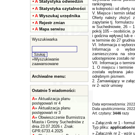
A
Statystyka odwiedzin
rankingową
A
Statystyka czytalności
w kolejności od oferty n
V. Miejsce i termin skład
A
Wyszukaj urzędnika
Oferty należy złożyć z
zapytanie tj. formularz
A
Rejestr zmian
w Suchedniowie, 26 – 1
A
Mapa serwisu
pokój 105 – osobiście, p
i godzina wpływu) lub e
Wyszukiwarka
w terminie do 27 grudnia
VI. Informacja o wyborze
Informacja o wyborz
zamieszczona na stron
udostępnione zostało nin
»
Wyszukiwanie
VII. Informacja o termin
zaawansowane
1. O miejscu i termini
została wybrana jako 
Archiwalne menu:
odrębnym pismem.
2. Zamawiający w załąc
nr 2- wzór umowy
Ostatnie 5 wiadomości:
A
»
Aktualizacja planu
postępowań nr 4
Data wprowadzenia: 2022
A
»
Aktualizacja planu
Data upublicznienia: 202
postępowań nr 3
Art. czytany:
3446
razy
A
»
Obwieszczenie Burmistrza
Miasta i Gminy Suchedniów z
»
Załącznik nr 1 - formu
dnia 23.07.2026 r. Znak:
Typ pliku:
application/
GPR.6733.4.2025
»
Załącznik nr 2 - wzór