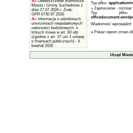
A
»
Obwieszczenie Burmistrza
Typ pliku:
application/
Miasta i Gminy Suchedniów z
»
Zaproszenie
- rozmiar
dnia 27.07.2026 r. Znak:
Typ pli
GPR.6730.97.2026
officedocument.wordp
A
»
Informacja o udzielonych
umorzeniach niepodatkowych
Wiadomość wprowadził
należności budżetowych, o
»
Pokaż rejestr zmian d
których mowa w art. 60 ufp
(zgodnie z art. 37 ust 1 ustawy
o finansach publicznych) - II
kwartał 2026
Urząd Miast