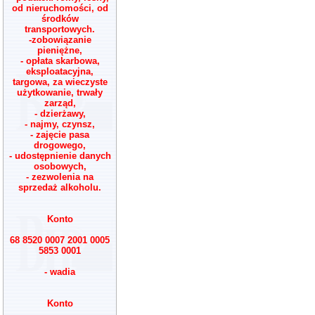
od nieruchomości, od
środków
transportowych.
-zobowiązanie
pieniężne,
- opłata skarbowa,
eksploatacyjna,
targowa, za wieczyste
użytkowanie, trwały
zarząd,
- dzierżawy,
- najmy, czynsz,
- zajęcie pasa
drogowego,
- udostępnienie danych
osobowych,
- zezwolenia na
sprzedaż alkoholu.
Konto
68 8520 0007 2001 0005
5853 0001
- wadia
Konto