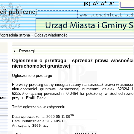
0
+
-
(K)
A
A
A
Poprzednia strona
» Odczyt wiadomości
Przetargi
Ogłoszenie o przetragu - sprzedaż prawa własności
nieruchomości gruntowej
Ogłoszenie o przetargu
Pierwszy przetarg ustny nieograniczony na sprzedaż prawa własności
nieruchomości gruntowej oznaczonej numerami działek 6232/4 i
6232/9 o łącznej powierzchni 0,0464 ha położonej w Suchedniowie
cze
przy ul. Emilii Peck.
Treść ogłoszenia w załączeniu
59
Data wprowadzenia: 2020-05-11 09
Data upublicznienia: 2020-05-11
Art. czytany:
3969
razy