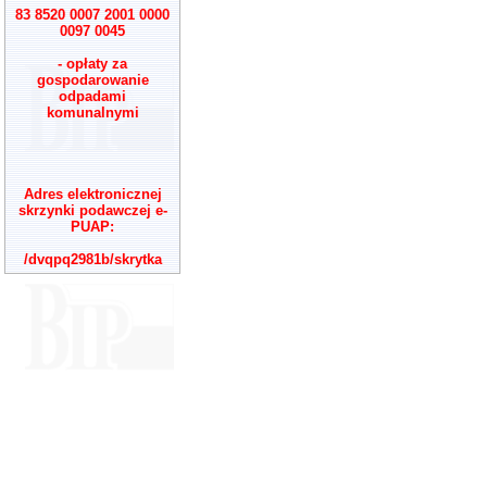
83 8520 0007 2001 0000
0097 0045
- opłaty za
gospodarowanie
odpadami
komunalnymi
Adres elektronicznej
skrzynki podawczej e-
PUAP:
/dvqpq2981b/skrytka