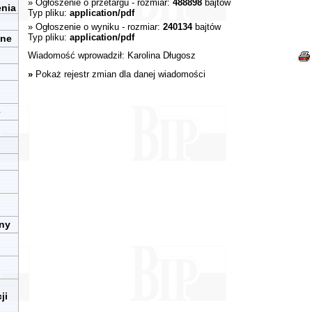
»
Ogłoszenie o przetargu
- rozmiar:
488898
bajtów
enia
Typ pliku:
application/pdf
»
Ogłoszenie o wyniku
- rozmiar:
240134
bajtów
Typ pliku:
application/pdf
zne
Wiadomość wprowadził:
Karolina Długosz
»
Pokaż rejestr zmian dla danej wiadomości
e
iny
ji