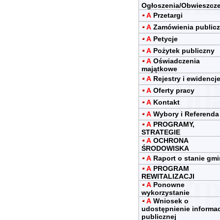
Ogłoszenia/Obwieszcz
A
Przetargi
A
Zamówienia public
A
Petycje
A
Pożytek publiczny
A
Oświadczenia
majątkowe
A
Rejestry i ewidencj
A
Oferty pracy
A
Kontakt
A
Wybory i Referenda
A
PROGRAMY,
STRATEGIE
A
OCHRONA
ŚRODOWISKA
A
Raport o stanie gm
A
PROGRAM
REWITALIZACJI
A
Ponowne
wykorzystanie
A
Wniosek o
udostępnienie informac
publicznej