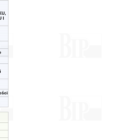
KU,
 I
e
i
ości