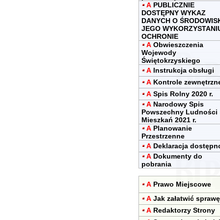
A
PUBLICZNIE
DOSTĘPNY WYKAZ
DANYCH O ŚRODOWIS
JEGO WYKORZYSTANIU
OCHRONIE
A
Obwieszczenia
Wojewody
Świętokrzyskiego
A
Instrukcja obsługi
A
Kontrole zewnętrzn
A
Spis Rolny 2020 r.
A
Narodowy Spis
Powszechny Ludności 
Mieszkań 2021 r.
A
Planowanie
Przestrzenne
A
Deklaracja dostępn
A
Dokumenty do
pobrania
A
Prawo Miejscowe
A
Jak załatwić sprawę
A
Redaktorzy Strony