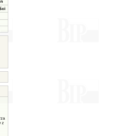
in
ści
rza
w z