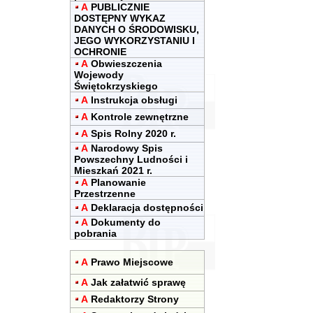
A
PUBLICZNIE
DOSTĘPNY WYKAZ
DANYCH O ŚRODOWISKU,
JEGO WYKORZYSTANIU I
OCHRONIE
A
Obwieszczenia
Wojewody
Świętokrzyskiego
A
Instrukcja obsługi
A
Kontrole zewnętrzne
A
Spis Rolny 2020 r.
A
Narodowy Spis
Powszechny Ludności i
Mieszkań 2021 r.
A
Planowanie
Przestrzenne
A
Deklaracja dostępności
A
Dokumenty do
pobrania
A
Prawo Miejscowe
A
Jak załatwić sprawę
A
Redaktorzy Strony