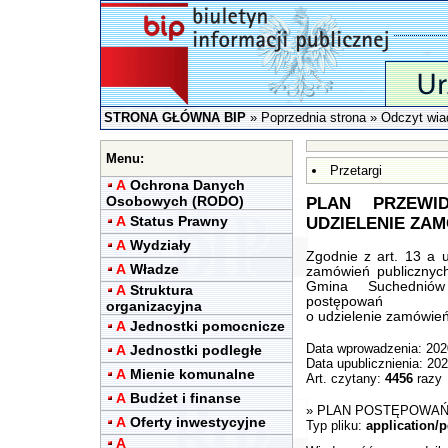
STRONA GŁÓWNA BIP
»
Poprzednia strona
» Odczyt wia
Menu:
Przetargi
A
Ochrona Danych
Osobowych (RODO)
PLAN PRZEWI
A
Status Prawny
UDZIELENIE ZAM
A
Wydziały
Zgodnie z art. 13 a 
A
Władze
zamówień publicznyc
Gmina Suchedniów
A
Struktura
postępowań
organizacyjna
o udzielenie zamówień
A
Jednostki pomocnicze
A
Jednostki podległe
Data wprowadzenia: 202
Data upublicznienia: 20
A
Mienie komunalne
Art. czytany:
4456
razy
A
Budżet i finanse
»
PLAN POSTĘPOWA
A
Oferty inwestycyjne
Typ pliku:
application/p
A