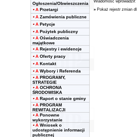
Wiadomość wprowadził:
Ogłoszenia/Obwieszczenia
A
Przetargi
»
Pokaż rejestr zmian d
A
Zamówienia publiczne
A
Petycje
A
Pożytek publiczny
A
Oświadczenia
majątkowe
A
Rejestry i ewidencje
A
Oferty pracy
A
Kontakt
A
Wybory i Referenda
A
PROGRAMY,
STRATEGIE
A
OCHRONA
ŚRODOWISKA
A
Raport o stanie gminy
A
PROGRAM
REWITALIZACJI
A
Ponowne
wykorzystanie
A
Wniosek o
udostępnienie informacji
publicznej