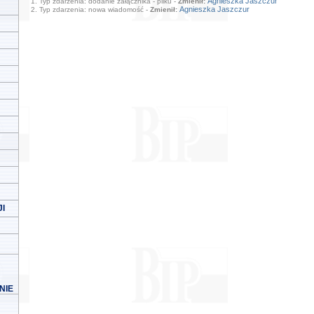
Agnieszka Jaszczur
1. Typ zdarzenia: dodanie załącznika - pliku -
Zmienił:
Agnieszka Jaszczur
2. Typ zdarzenia: nowa wiadomość -
Zmienił:
I
NIE