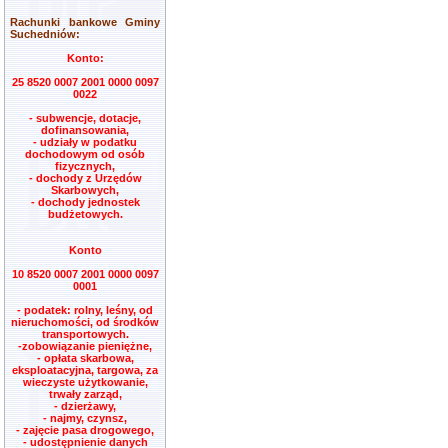
Rachunki bankowe Gminy
Suchedniów:
Konto:
25 8520 0007 2001 0000 0097
0022
- subwencje, dotacje,
dofinansowania,
- udziały w podatku
dochodowym od osób
fizycznych,
- dochody z Urzędów
Skarbowych,
- dochody jednostek
budżetowych.
Konto
10 8520 0007 2001 0000 0097
0001
- podatek: rolny, leśny, od
nieruchomości, od środków
transportowych.
-zobowiązanie pieniężne,
- opłata skarbowa,
eksploatacyjna, targowa, za
wieczyste użytkowanie,
trwały zarząd,
- dzierżawy,
- najmy, czynsz,
- zajęcie pasa drogowego,
- udostępnienie danych