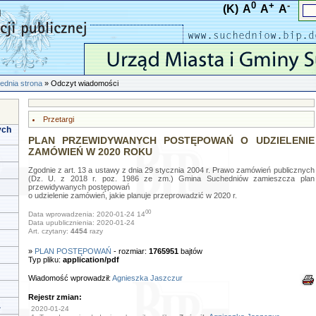
0
+
-
(K)
A
A
A
ednia strona
» Odczyt wiadomości
Przetargi
ych
PLAN PRZEWIDYWANYCH POSTĘPOWAŃ O UDZIELENIE
ZAMÓWIEŃ W 2020 ROKU
Zgodnie z art. 13 a ustawy z dnia 29 stycznia 2004 r. Prawo zamówień publicznych
(Dz. U. z 2018 r. poz. 1986 ze zm.) Gmina Suchedniów zamieszcza plan
przewidywanych postępowań
o udzielenie zamówień, jakie planuje przeprowadzić w 2020 r.
00
Data wprowadzenia: 2020-01-24 14
Data upublicznienia: 2020-01-24
Art. czytany:
4454
razy
»
PLAN POSTĘPOWAŃ
- rozmiar:
1765951
bajtów
Typ pliku:
application/pdf
Wiadomość wprowadził:
Agnieszka Jaszczur
Rejestr zmian:
a
2020-01-24