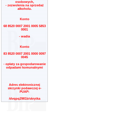
osobowych,
- zezwolenia na sprzedaż
alkoholu.
Konto
68 8520 0007 2001 0005 5853
0001
- wadia
Konto
83 8520 0007 2001 0000 0097
0045
- opłaty za gospodarowanie
odpadami komunalnymi
Adres elektronicznej
skrzynki podawczej e-
PUAP:
/dvqpq2981b/skrytka