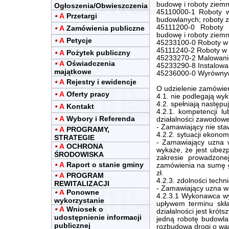
budowę i roboty ziem
Ogłoszenia/Obwieszczenia
45110000-1 Roboty w 
A
Przetargi
budowlanych; roboty 
45111200-0 Roboty 
A
Zamówienia publiczne
budowę i roboty ziem
A
Petycje
45233100-0 Roboty w 
45111240-2 Roboty w 
A
Pożytek publiczny
45233270-2 Malowanie
A
Oświadczenia
45233290-8 Instalowa
majątkowe
45236000-0 Wyrównyw
A
Rejestry i ewidencje
O udzielenie zamówie
A
Oferty pracy
4.1. nie podlegają wyk
4.2. spełniają następu
A
Kontakt
4.2.1. kompetencji l
A
Wybory i Referenda
działalności zawodowe
- Zamawiający nie sta
A
PROGRAMY,
4.2.2. sytuacji ekonom
STRATEGIE
- Zamawiający uzna w
A
OCHRONA
wykaże, że jest ubezp
ŚRODOWISKA
zakresie prowadzonej
A
Raport o stanie gminy
zamówienia na sumę g
zł.
A
PROGRAM
4.2.3. zdolności techn
REWITALIZACJI
- Zamawiający uzna wa
A
Ponowne
4.2.3.1 Wykonawca wyk
wykorzystanie
upływem terminu skła
A
Wniosek o
działalności jest króts
udostępnienie informacji
jedną robotę budowl
publicznej
rozbudową drogi o war