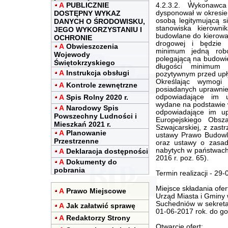
A
PUBLICZNIE
4.2.3.2. Wykonawc
DOSTĘPNY WYKAZ
dysponował w okresie
osobą legitymującą s
DANYCH O ŚRODOWISKU,
stanowiska kierown
JEGO WYKORZYSTANIU I
budowlane do kierowa
OCHRONIE
drogowej i będzie 
A
Obwieszczenia
minimum jedną robo
Wojewody
polegającą na budowie
Świętokrzyskiego
długości minimum
A
Instrukcja obsługi
pozytywnym przed upły
Określając wymogi
A
Kontrole zewnętrzne
posiadanych uprawni
A
Spis Rolny 2020 r.
odpowiadające im u
wydane na podstawie 
A
Narodowy Spis
odpowiadające im u
Powszechny Ludności i
Europejskiego Obsz
Mieszkań 2021 r.
Szwajcarskiej, z zast
A
Planowanie
ustawy Prawo Budowla
Przestrzenne
oraz ustawy o zasad
nabytych w państwach 
A
Deklaracja dostępności
2016 r. poz. 65).
A
Dokumenty do
pobrania
Termin realizacji - 29-
Miejsce składania ofer
A
Prawo Miejscowe
Urząd Miasta i Gminy 
Suchedniów w sekretar
A
Jak załatwić sprawę
01-06-2017 rok. do go
A
Redaktorzy Strony
Otwarcie ofert: