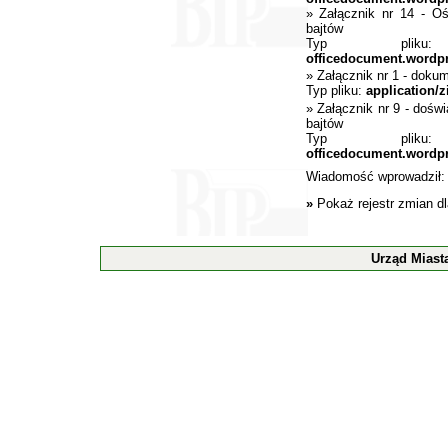
»
Załącznik nr 14 - Oś
bajtów
Typ pli
officedocument.wordp
»
Załącznik nr 1 - doku
Typ pliku:
application/z
»
Załącznik nr 9 - dośw
bajtów
Typ pli
officedocument.wordp
Wiadomość wprowadził
»
Pokaż rejestr zmian d
Urząd Miast