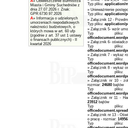
A
»
Obwieszczenie Burmistrza
Typ pliku:
application/
Miasta i Gminy Suchedniów z
dnia 27.07.2026 r. Znak:
»
Unieważnienie postęp
GPR.6730.97.2026
Typ pliku:
application/p
A
»
Informacja o udzielonych
»
Załącznik 12 - Przedmi
umorzeniach niepodatkowych
Typ pliku:
application/p
należności budżetowych, o
»
Załącznik 5- wzór um
których mowa w art. 60 ufp
Typ pli
(zgodnie z art. 37 ust 1 ustawy
officedocument.wordp
o finansach publicznych) - II
»
Załącznik 6- oświadcz
kwartał 2026
Typ pli
officedocument.wordp
»
Załącznik 7 - wykaz ro
Typ pli
officedocument.wordp
»
Załącznik 8 - wykaz o
Typ pli
officedocument.wordp
»
Załącznik nr 10 - z
rozmiar:
24680
bajtów
Typ pli
officedocument.wordp
»
Załącznik nr 11 - H
23912
bajtów
Typ pli
officedocument.spread
»
Załącznik nr 13 - Ośw
o pracę
- rozmiar:
14956
Typ pli
officedocument.wordp