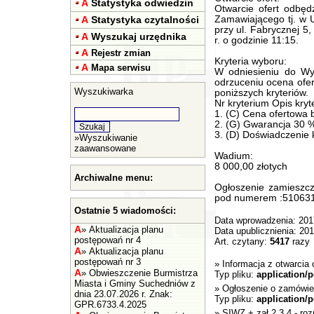
A
Statystyka odwiedzin
Otwarcie ofert odbędz
A
Statystyka czytalności
Zamawiającego tj. w 
przy ul. Fabrycznej 5
A
Wyszukaj urzędnika
r. o godzinie 11:15.
A
Rejestr zmian
Kryteria wyboru:
A
Mapa serwisu
W odniesieniu do Wyk
odrzuceniu ocena ofe
Wyszukiwarka
poniższych kryteriów.
Nr kryterium Opis kryt
1. (C) Cena ofertowa 
2. (G) Gwarancja 30 
3. (D) Doświadczenie
»
Wyszukiwanie
zaawansowane
Wadium:
8 000,00 złotych
Archiwalne menu:
Ogłoszenie zamieszcz
pod numerem :510631-
Ostatnie 5 wiadomości:
Data wprowadzenia: 201
A
»
Aktualizacja planu
Data upublicznienia: 20
postępowań nr 4
Art. czytany:
5417
razy
A
»
Aktualizacja planu
postępowań nr 3
»
Informacja z otwarcia o
A
»
Obwieszczenie Burmistrza
Typ pliku:
application/p
Miasta i Gminy Suchedniów z
»
Ogłoszenie o zamówie
dnia 23.07.2026 r. Znak:
Typ pliku:
application/p
GPR.6733.4.2025
»
SIWZ + zał 2,3,4
- roz