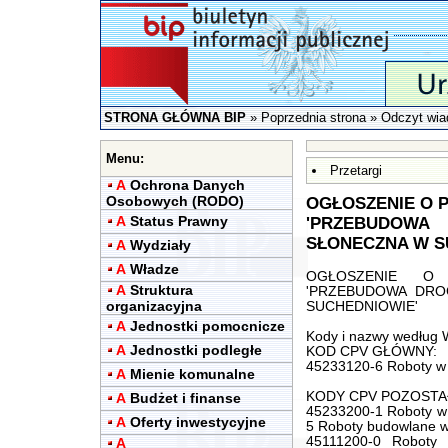
STRONA GŁÓWNA BIP
»
Poprzednia strona
» Odczyt wia
Menu:
Przetargi
A
Ochrona Danych
Osobowych (RODO)
OGŁOSZENIE O 
A
Status Prawny
'PRZEBUDOWA
SŁONECZNA W S
A
Wydziały
A
Władze
OGŁOSZENIE O 
A
Struktura
'PRZEBUDOWA DRO
organizacyjna
SUCHEDNIOWIE'
A
Jednostki pomocnicze
Kody i nazwy według
A
Jednostki podległe
KOD CPV GŁÓWNY:
45233120-6 Roboty w 
A
Mienie komunalne
KODY CPV POZOSTA
A
Budżet i finanse
45233200-1 Roboty w 
A
Oferty inwestycyjne
5 Roboty budowlane w 
45111200-0 Roboty 
A