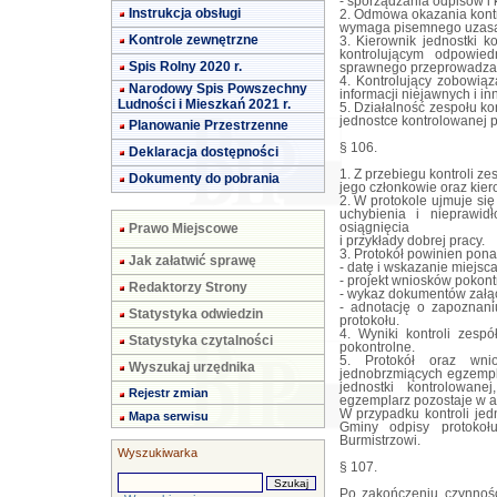
- sporządzania odpisów 
Instrukcja obsługi
2. Odmowa okazania kont
wymaga pisemnego uzasa
Kontrole zewnętrzne
3. Kierownik jednostki 
kontrolującym odpowie
Spis Rolny 2020 r.
sprawnego przeprowadzani
4. Kontrolujący zobowiąz
Narodowy Spis Powszechny
informacji niejawnych i i
Ludności i Mieszkań 2021 r.
5. Działalność zespołu k
jednostce kontrolowanej p
Planowanie Przestrzenne
§ 106.
Deklaracja dostępności
1. Z przebiegu kontroli z
Dokumenty do pobrania
jego członkowie oraz kier
2. W protokole ujmuje się
uchybienia i nieprawidł
Prawo Miejscowe
osiągnięcia
i przykłady dobrej pracy.
3. Protokół powinien pona
Jak załatwić sprawę
- datę i wskazanie miejsca
- projekt wniosków pokont
Redaktorzy Strony
- wykaz dokumentów załąc
- adnotację o zapoznaniu
Statystyka odwiedzin
protokołu.
4. Wyniki kontroli zespó
Statystyka czytalności
pokontrolne.
5. Protokół oraz wni
Wyszukaj urzędnika
jednobrzmiących egzempl
jednostki kontrolowan
Rejestr zmian
egzemplarz pozostaje w ak
W przypadku kontroli jed
Mapa serwisu
Gminy odpisy protokoł
Burmistrzowi.
Wyszukiwarka
§ 107.
Po zakończeniu czynnoś