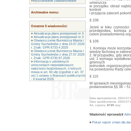
»
Wyszukiwanie zaawansowane
umieszcza
w porządku obrad najbliż
kontroli
Archiwalne menu:
i przyjęcia zaleceń pokont
§ 108.
Ostatnie 5 wiadomości:
Jeżeli w toku czynności 
przestępstwa, komisja
»
Aktualizacja planu postępowań nr 4
celem powiadomienia org
»
Aktualizacja planu postępowań nr 3
»
Obwieszczenie Burmistrza Miasta i
§ 109.
Gminy Suchedniów z dnia 23.07.2026
r. Znak: GPR.6733.4.2025
1. Komisja może korzystać
»
Obwieszczenie Burmistrza Miasta i
wiedzę fachową w zakresi
Gminy Suchedniów z dnia 27.07.2026
2. W przypadku, gdy sko
r. Znak: GPR.6730.97.2026
ust. 1 wymaga wydatkowa
»
Informacja o udzielonych
gminnych
umorzeniach niepodatkowych
jednostek organizacyjny
należności budżetowych, o których
na posiedzeniu Rady cele
mowa w art. 60 ufp (zgodnie z art. 37
ust 1 ustawy o finansach publicznych)
§ 110.
- II kwartał 2026
W sprawach nieuregulowa
postanowienia §§ 38 – 51 
Data wprowadzenia: 2003-07-
Data upublicznienia: 2003-07-
Art. czytany:
8745
razy
Wiadomość wprowadził:
Adm
»
Pokaż rejestr zmian dla da