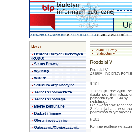
STRONA GŁÓWNA BIP
»
Poprzednia strona
» Odczyt wiadomości
Menu:
Status Prawny
Statut Gminy
Ochrona Danych Osobowych
(RODO)
Rozdzial VI
Status Prawny
Rozdział VI
Wydziały
Zasady i tryb pracy Komisj
Władze
§ 101.
Struktura organizacyjna
1. Komisja Rewizyjna, zwa
Jednostki pomocnicze
działalność Burmistrza, 
pomocniczych Gminy p
Jednostki podległe
rzetelności
i celowości oraz zgodnośc
Mienie komunalne
2. Komisja bada w szcze
podmiotów, w tym wykona
Budżet i finanse
§ 102.
Oferty inwestycyjne
Komisja podlega wyłącznie
Ogłoszenia/Obwieszczenia