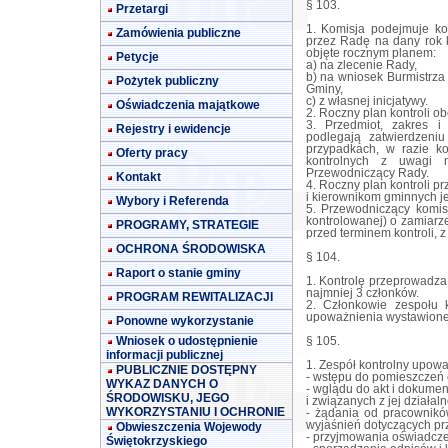
§ 103.
Przetargi
1. Komisja podejmuje ko
Zamówienia publiczne
przez Radę na dany rok 
objęte rocznym planem:
Petycje
a) na zlecenie Rady,
b) na wniosek Burmistrza 
Pożytek publiczny
Gminy,
c) z własnej inicjatywy.
Oświadczenia majątkowe
2. Roczny plan kontroli obe
3. Przedmiot, zakres i
Rejestry i ewidencje
podlegają zatwierdzeni
przypadkach, w razie ko
Oferty pracy
kontrolnych z uwagi n
Przewodniczący Rady.
Kontakt
4. Roczny plan kontroli p
i kierownikom gminnych j
Wybory i Referenda
5. Przewodniczący komisj
kontrolowanej) o zamiarz
PROGRAMY, STRATEGIE
przed terminem kontroli, z 
OCHRONA ŚRODOWISKA
§ 104.
Raport o stanie gminy
1. Kontrolę przeprowadza 
najmniej 3 członków.
PROGRAM REWITALIZACJI
2. Członkowie zespołu 
upoważnienia wystawione
Ponowne wykorzystanie
Wniosek o udostępnienie
§ 105.
informacji publicznej
1. Zespół kontrolny upowa
PUBLICZNIE DOSTĘPNY
- wstępu do pomieszczeń o
WYKAZ DANYCH O
- wglądu do akt i dokumen
ŚRODOWISKU, JEGO
i związanych z jej działaln
WYKORZYSTANIU I OCHRONIE
- żądania od pracownikó
wyjaśnień dotyczących prz
Obwieszczenia Wojewody
- przyjmowania oświadcze
Świętokrzyskiego