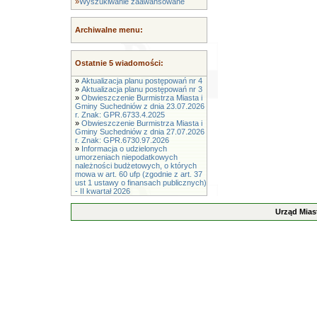
»
Wyszukiwanie zaawansowane
Archiwalne menu:
Ostatnie 5 wiadomości:
»
Aktualizacja planu postępowań nr 4
»
Aktualizacja planu postępowań nr 3
»
Obwieszczenie Burmistrza Miasta i
Gminy Suchedniów z dnia 23.07.2026
r. Znak: GPR.6733.4.2025
»
Obwieszczenie Burmistrza Miasta i
Gminy Suchedniów z dnia 27.07.2026
r. Znak: GPR.6730.97.2026
»
Informacja o udzielonych
umorzeniach niepodatkowych
należności budżetowych, o których
mowa w art. 60 ufp (zgodnie z art. 37
ust 1 ustawy o finansach publicznych)
- II kwartał 2026
Urząd Mias