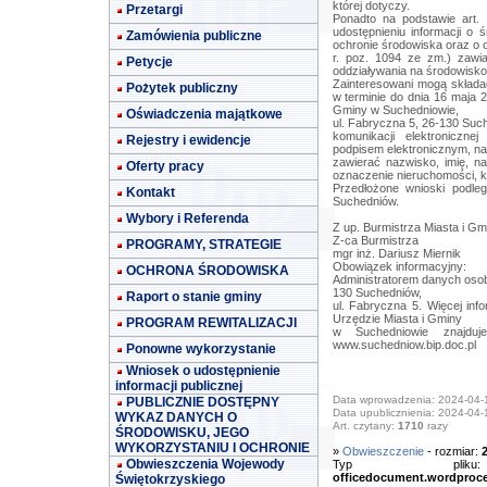
której dotyczy.
Przetargi
Ponadto na podstawie art.
udostępnieniu informacji o 
Zamówienia publiczne
ochronie środowiska oraz o o
r. poz. 1094 ze zm.) zawi
Petycje
oddziaływania na środowisko
Zainteresowani mogą składa
Pożytek publiczny
w terminie do dnia 16 maja 2
Gminy w Suchedniowie,
Oświadczenia majątkowe
ul. Fabryczna 5, 26-130 Suc
komunikacji elektroniczn
Rejestry i ewidencje
podpisem elektronicznym, n
zawierać nazwisko, imię, n
Oferty pracy
oznaczenie nieruchomości, kt
Przedłożone wnioski podle
Kontakt
Suchedniów.
Wybory i Referenda
Z up. Burmistrza Miasta i Gm
Z-ca Burmistrza
PROGRAMY, STRATEGIE
mgr inż. Dariusz Miernik
Obowiązek informacyjny:
OCHRONA ŚRODOWISKA
Administratorem danych osob
130 Suchedniów,
Raport o stanie gminy
ul. Fabryczna 5. Więcej in
Urzędzie Miasta i Gminy
PROGRAM REWITALIZACJI
w Suchedniowie znajduj
www.suchedniow.bip.doc.pl
Ponowne wykorzystanie
Wniosek o udostępnienie
informacji publicznej
Data wprowadzenia: 2024-04-
PUBLICZNIE DOSTĘPNY
Data upublicznienia: 2024-04-
WYKAZ DANYCH O
Art. czytany:
1710
razy
ŚRODOWISKU, JEGO
WYKORZYSTANIU I OCHRONIE
»
Obwieszczenie
- rozmiar:
Obwieszczenia Wojewody
Typ pl
officedocument.wordproc
Świętokrzyskiego