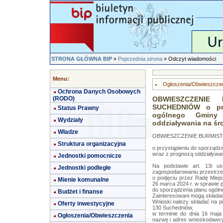
STRONA GŁÓWNA BIP
»
Poprzednia strona
» Odczyt wiadomości
Menu:
Ogłoszenia/Obwieszcze
Ochrona Danych Osobowych
(RODO)
OBWIESZCZENIE
SUCHEDNIÓW o prz
Status Prawny
ogólnego Gminy
Wydziały
oddziaływania na ś
Władze
OBWIESZCZENIE BURMIST
Struktura organizacyjna
o przystąpieniu do sporządz
wraz z prognozą oddziaływa
Jednostki pomocnicze
Na podstawie art. 13i u
Jednostki podległe
zagospodarowaniu przestrzen
o podjęciu przez Radę Miej
Mienie komunalne
26 marca 2024 r. w sprawie p
do sporządzenia planu ogól
Budżet i finanse
Zainteresowani mogą składać
Wnioski należy składać na pi
Oferty inwestycyjne
130 Suchedniów,
w terminie do dnia 16 maja
Ogłoszenia/Obwieszczenia
nazwę i adres wnioskodawcy