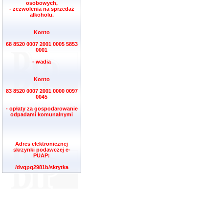
osobowych,
- zezwolenia na sprzedaż
alkoholu.
Konto
68 8520 0007 2001 0005 5853
0001
- wadia
Konto
83 8520 0007 2001 0000 0097
0045
- opłaty za gospodarowanie
odpadami komunalnymi
Adres elektronicznej
skrzynki podawczej e-
PUAP:
/dvqpq2981b/skrytka