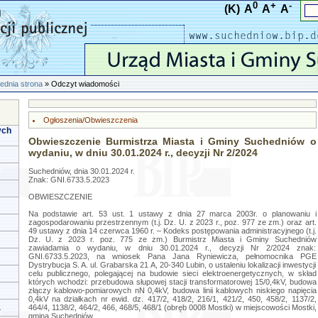
0
+
-
(K)
A
A
A
ednia strona
» Odczyt wiadomości
Ogłoszenia/Obwieszczenia
ych
Obwieszczenie Burmistrza Miasta i Gminy Suchedniów o
wydaniu, w dniu 30.01.2024 r., decyzji Nr 2/2024
Suchedniów, dnia 30.01.2024 r.
Znak: GNI.6733.5.2023
OBWIESZCZENIE
Na podstawie art. 53 ust. 1 ustawy z dnia 27 marca 2003r. o planowaniu i
zagospodarowaniu przestrzennym (t.j. Dz. U. z 2023 r., poz. 977 ze zm.) oraz art.
49 ustawy z dnia 14 czerwca 1960 r. – Kodeks postępowania administracyjnego (t.j.
Dz. U. z 2023 r. poz. 775 ze zm.) Burmistrz Miasta i Gminy Suchedniów
zawiadamia o wydaniu, w dniu 30.01.2024 r., decyzji Nr 2/2024 znak:
GNI.6733.5.2023, na wniosek Pana Jana Ryniewicza, pełnomocnika PGE
Dystrybucja S. A. ul. Grabarska 21 A, 20-340 Lubin, o ustaleniu lokalizacji inwestycji
celu publicznego, polegającej na budowie sieci elektroenergetycznych, w skład
których wchodzi: przebudowa słupowej stacji transformatorowej 15/0,4kV, budowa
złączy kablowo-pomiarowych nN 0,4kV, budowa linii kablowych niskiego napięcia
0,4kV na działkach nr ewid. dz. 417/2, 418/2, 216/1, 421/2, 450, 458/2, 1137/2,
a
464/4, 1138/2, 464/2, 466, 468/5, 468/1 (obręb 0008 Mostki) w miejscowości Mostki,
gmina Suchedniów.