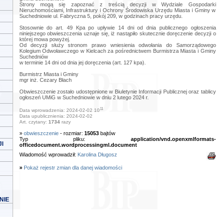
Strony mogą się zapoznać z treścią decyzji w Wydziale Gospodarki
Nieruchomościami, Infrastruktury i Ochrony Środowiska Urzędu Miasta i Gminy w
Suchedniowie ul. Fabryczna 5, pokój 209, w godzinach pracy urzędu.
Stosownie do art. 49 Kpa po upływie 14 dni od dnia publicznego ogłoszenia
niniejszego obwieszczenia uznaje się, iż nastąpiło skutecznie doręczenie decyzji o
której mowa powyżej.
Od decyzji służy stronom prawo wniesienia odwołania do Samorządowego
Kolegium Odwoławczego w Kielcach za pośrednictwem Burmistrza Miasta i Gminy
Suchedniów
w terminie 14 dni od dnia jej doręczenia (art. 127 kpa).
Burmistrz Miasta i Gminy
mgr inż. Cezary Błach
Obwieszczenie zostało udostępnione w Biuletynie Informacji Publicznej oraz tablicy
ogłoszeń UMiG w Suchedniowie w dniu 2 lutego 2024 r.
11
Data wprowadzenia: 2024-02-02 10
Data upublicznienia: 2024-02-02
Art. czytany:
1734
razy
»
obwieszczenie
- rozmiar:
15053
bajtów
Typ pliku:
application/vnd.openxmlformats-
I
officedocument.wordprocessingml.document
Wiadomość wprowadził:
Karolina Długosz
»
Pokaż rejestr zmian dla danej wiadomości
NIE