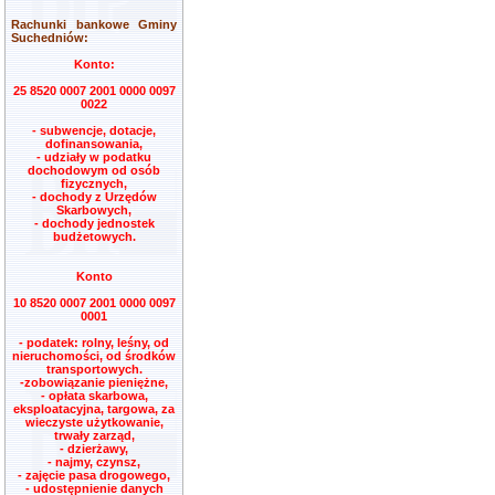
Rachunki bankowe Gminy
Suchedniów:
Konto:
25 8520 0007 2001 0000 0097
0022
- subwencje, dotacje,
dofinansowania,
- udziały w podatku
dochodowym od osób
fizycznych,
- dochody z Urzędów
Skarbowych,
- dochody jednostek
budżetowych.
Konto
10 8520 0007 2001 0000 0097
0001
- podatek: rolny, leśny, od
nieruchomości, od środków
transportowych.
-zobowiązanie pieniężne,
- opłata skarbowa,
eksploatacyjna, targowa, za
wieczyste użytkowanie,
trwały zarząd,
- dzierżawy,
- najmy, czynsz,
- zajęcie pasa drogowego,
- udostępnienie danych