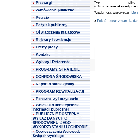
Przetargi
Typ pl
officedocument.wordproc
Zamówienia publiczne
Wiadomość wprowadził:
Mari
Petycje
»
Pokaż rejestr zmian dla da
Pożytek publiczny
Oświadczenia majątkowe
Rejestry i ewidencje
Oferty pracy
Kontakt
Wybory i Referenda
PROGRAMY, STRATEGIE
OCHRONA ŚRODOWISKA
Raport o stanie gminy
PROGRAM REWITALIZACJI
Ponowne wykorzystanie
Wniosek o udostępnienie
informacji publicznej
PUBLICZNIE DOSTĘPNY
WYKAZ DANYCH O
ŚRODOWISKU, JEGO
WYKORZYSTANIU I OCHRONIE
Obwieszczenia Wojewody
Świętokrzyskiego