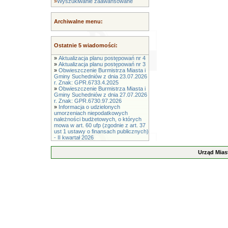
»
Wyszukiwanie zaawansowane
Archiwalne menu:
Ostatnie 5 wiadomości:
»
Aktualizacja planu postępowań nr 4
»
Aktualizacja planu postępowań nr 3
»
Obwieszczenie Burmistrza Miasta i
Gminy Suchedniów z dnia 23.07.2026
r. Znak: GPR.6733.4.2025
»
Obwieszczenie Burmistrza Miasta i
Gminy Suchedniów z dnia 27.07.2026
r. Znak: GPR.6730.97.2026
»
Informacja o udzielonych
umorzeniach niepodatkowych
należności budżetowych, o których
mowa w art. 60 ufp (zgodnie z art. 37
ust 1 ustawy o finansach publicznych)
- II kwartał 2026
Urząd Mias