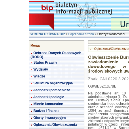
STRONA GŁÓWNA BIP
»
Poprzednia strona
» Odczyt wiadomości
Menu:
Ogłoszenia/Obwieszcze
Ochrona Danych Osobowych
(RODO)
Obwieszczenie Burm
zawiadomienie 
Status Prawny
dowodowego w 
Wydziały
środowiskowych uw
Władze
Znak: GNI.6220.3.202
Struktura organizacyjna
OBWIESZCZENIE
Jednostki pomocnicze
Na podstawie art. 10 
Jednostki podległe
administracyjnego (t.j. Dz.
ust. 3 ustawy z dnia 3 pa
Mienie komunalne
środowisku i jego ochron
oraz o ocenach oddziaływ
Budżet i finanse
1094 ze zm.) Burmistr
zakończeniu postępowan
Oferty inwestycyjne
środowiskowych uwarunko
zbieraniu odpadów innyc
Ogłoszenia/Obwieszczenia
jadalnych w części istnie
ewid. 4671/42 w Suched