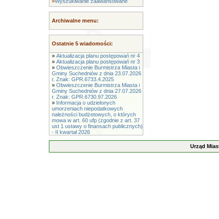
»
Wyszukiwanie zaawansowane
Archiwalne menu:
Ostatnie 5 wiadomości:
»
Aktualizacja planu postępowań nr 4
»
Aktualizacja planu postępowań nr 3
»
Obwieszczenie Burmistrza Miasta i
Gminy Suchedniów z dnia 23.07.2026
r. Znak: GPR.6733.4.2025
»
Obwieszczenie Burmistrza Miasta i
Gminy Suchedniów z dnia 27.07.2026
r. Znak: GPR.6730.97.2026
»
Informacja o udzielonych
umorzeniach niepodatkowych
należności budżetowych, o których
mowa w art. 60 ufp (zgodnie z art. 37
ust 1 ustawy o finansach publicznych)
- II kwartał 2026
Urząd Mias