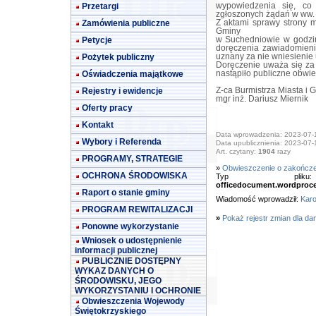
Przetargi
wypowiedzenia się, co
zgłoszonych żądań w ww. 
Zamówienia publiczne
Z aktami sprawy strony 
Gminy
Petycje
w Suchedniowie w godzin
doręczenia zawiadomieni
Pożytek publiczny
uznany za nie wniesienie
Doręczenie uważa się za
Oświadczenia majątkowe
nastąpiło publiczne obwie
Rejestry i ewidencje
Z-ca Burmistrza Miasta i 
mgr inż. Dariusz Miernik
Oferty pracy
Kontakt
Data wprowadzenia: 2023-07-
Wybory i Referenda
Data upublicznienia: 2023-07-
Art. czytany:
1904
razy
PROGRAMY, STRATEGIE
»
Obwieszczenie o zakończe
OCHRONA ŚRODOWISKA
Typ pl
officedocument.wordproc
Raport o stanie gminy
Wiadomość wprowadził:
Karo
PROGRAM REWITALIZACJI
»
Pokaż rejestr zmian dla da
Ponowne wykorzystanie
Wniosek o udostępnienie
informacji publicznej
PUBLICZNIE DOSTĘPNY
WYKAZ DANYCH O
ŚRODOWISKU, JEGO
WYKORZYSTANIU I OCHRONIE
Obwieszczenia Wojewody
Świętokrzyskiego