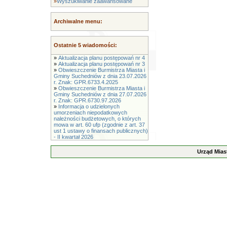
»
Wyszukiwanie zaawansowane
Archiwalne menu:
Ostatnie 5 wiadomości:
»
Aktualizacja planu postępowań nr 4
»
Aktualizacja planu postępowań nr 3
»
Obwieszczenie Burmistrza Miasta i
Gminy Suchedniów z dnia 23.07.2026
r. Znak: GPR.6733.4.2025
»
Obwieszczenie Burmistrza Miasta i
Gminy Suchedniów z dnia 27.07.2026
r. Znak: GPR.6730.97.2026
»
Informacja o udzielonych
umorzeniach niepodatkowych
należności budżetowych, o których
mowa w art. 60 ufp (zgodnie z art. 37
ust 1 ustawy o finansach publicznych)
- II kwartał 2026
Urząd Mias