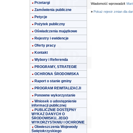
Przetargi
Wiadomość wprowadził:
Mari
Zamówienia publiczne
»
Pokaż rejestr zmian dla da
Petycje
Pożytek publiczny
Oświadczenia majątkowe
Rejestry i ewidencje
Oferty pracy
Kontakt
Wybory i Referenda
PROGRAMY, STRATEGIE
OCHRONA ŚRODOWISKA
Raport o stanie gminy
PROGRAM REWITALIZACJI
Ponowne wykorzystanie
Wniosek o udostępnienie
informacji publicznej
PUBLICZNIE DOSTĘPNY
WYKAZ DANYCH O
ŚRODOWISKU, JEGO
WYKORZYSTANIU I OCHRONIE
Obwieszczenia Wojewody
Świętokrzyskiego