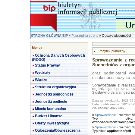
STRONA GŁÓWNA BIP
»
Poprzednia strona
» Odczyt wiadomości
Menu:
Pożytek publiczny
Ochrona Danych Osobowych
(RODO)
Sprawozdanie z re
Suchedniów z organ
Status Prawny
Wydziały
oraz podmiotami wy
działalności pożytku p
Władze
Sprawozdanie z realiza
Struktura organizacyjna
organizacjami pozarządow
3 ustawy o działalności po
Jednostki pomocnicze
Data wprowadzenia: 2023-05-
Jednostki podległe
Data upublicznienia: 2023-05-
Art. czytany:
2430
razy
Mienie komunalne
»
Sprawozdanie
- rozmiar:
8
Budżet i finanse
Typ pl
officedocument.wordproc
Oferty inwestycyjne
»
Sprawozdanie
- rozmiar:
3
Ogłoszenia/Obwieszczenia
Typ pliku:
application/pdf