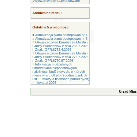
»
Wyszukiwanie zaawansowane
Archiwalne menu:
Ostatnie 5 wiadomości:
»
Aktualizacja planu postępowań nr 4
»
Aktualizacja planu postępowań nr 3
»
Obwieszczenie Burmistrza Miasta i
Gminy Suchedniów z dnia 23.07.2026
r. Znak: GPR.6733.4.2025
»
Obwieszczenie Burmistrza Miasta i
Gminy Suchedniów z dnia 27.07.2026
r. Znak: GPR.6730.97.2026
»
Informacja o udzielonych
umorzeniach niepodatkowych
należności budżetowych, o których
mowa w art. 60 ufp (zgodnie z art. 37
ust 1 ustawy o finansach publicznych)
- II kwartał 2026
Urząd Mias