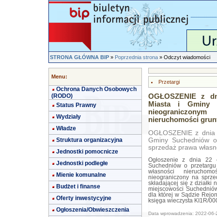
STRONA GŁÓWNA BIP
»
Poprzednia strona
» Odczyt wiadomości
Menu:
Przetargi
Ochrona Danych Osobowych
(RODO)
OGŁOSZENIE z dni
Miasta i Gminy 
Status Prawny
nieograniczonym
Wydziały
nieruchomości grun
Władze
OGŁOSZENIE z dnia 2
Struktura organizacyjna
Gminy Suchedniów o
sprzedaż prawa własn
Jednostki pomocnicze
Ogłoszenie z dnia 22 
Jednostki podległe
Suchedniów o przetargu
własności nieruchomo
Mienie komunalne
nieograniczony na sprze
składającej się z działki
Budżet i finanse
miejscowości Suchedniów
dla której w Sądzie Rej
Oferty inwestycyjne
księga wieczysta KI1R/00
Ogłoszenia/Obwieszczenia
Data wprowadzenia: 2022-06-