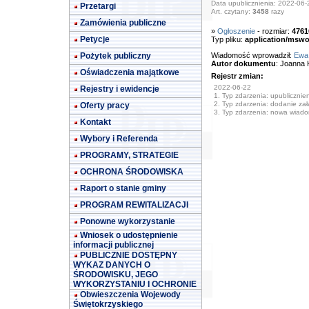
Data upublicznienia: 2022-06-
Przetargi
Art. czytany:
3458
razy
Zamówienia publiczne
»
Ogłoszenie
- rozmiar:
4761
Petycje
Typ pliku:
application/mswo
Pożytek publiczny
Wiadomość wprowadził:
Ewa
Autor dokumentu
: Joanna 
Oświadczenia majątkowe
Rejestr zmian:
2022-06-22
Rejestry i ewidencje
1. Typ zdarzenia: upublicznie
2. Typ zdarzenia: dodanie załą
Oferty pracy
3. Typ zdarzenia: nowa wiad
Kontakt
Wybory i Referenda
PROGRAMY, STRATEGIE
OCHRONA ŚRODOWISKA
Raport o stanie gminy
PROGRAM REWITALIZACJI
Ponowne wykorzystanie
Wniosek o udostępnienie
informacji publicznej
PUBLICZNIE DOSTĘPNY
WYKAZ DANYCH O
ŚRODOWISKU, JEGO
WYKORZYSTANIU I OCHRONIE
Obwieszczenia Wojewody
Świętokrzyskiego