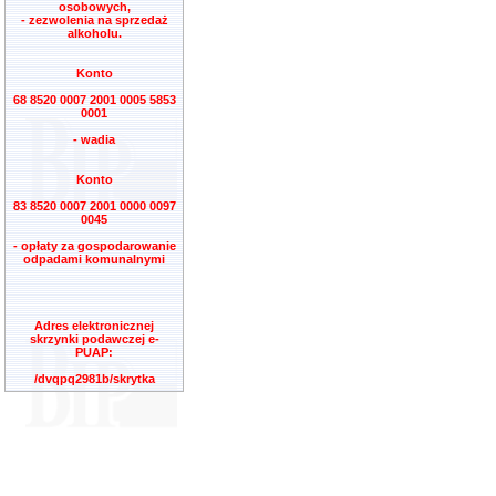
osobowych,
- zezwolenia na sprzedaż
alkoholu.
Konto
68 8520 0007 2001 0005 5853
0001
- wadia
Konto
83 8520 0007 2001 0000 0097
0045
- opłaty za gospodarowanie
odpadami komunalnymi
Adres elektronicznej
skrzynki podawczej e-
PUAP:
/dvqpq2981b/skrytka