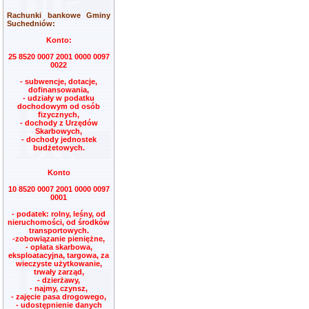
Rachunki bankowe Gminy
Suchedniów:
Konto:
25 8520 0007 2001 0000 0097
0022
- subwencje, dotacje,
dofinansowania,
- udziały w podatku
dochodowym od osób
fizycznych,
- dochody z Urzędów
Skarbowych,
- dochody jednostek
budżetowych.
Konto
10 8520 0007 2001 0000 0097
0001
- podatek: rolny, leśny, od
nieruchomości, od środków
transportowych.
-zobowiązanie pieniężne,
- opłata skarbowa,
eksploatacyjna, targowa, za
wieczyste użytkowanie,
trwały zarząd,
- dzierżawy,
- najmy, czynsz,
- zajęcie pasa drogowego,
- udostępnienie danych