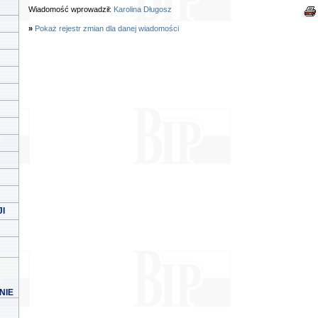
Wiadomość wprowadził:
Karolina Długosz
»
Pokaż rejestr zmian dla danej wiadomości
I
NIE