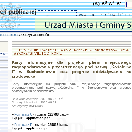
0
+
-
(K)
A
A
A
ednia strona
» Odczyt wiadomości
PUBLICZNIE DOSTĘPNY WYKAZ DANYCH O ŚRODOWISKU, JEGO
WYKORZYSTANIU I OCHRONIE
ych
Karty informacyjne dla projektu planu miejscowego
zagospodarowania przestrzennego pod nazwą „Kościelna
I” w Suchedniowie oraz prognoz oddziaływania na
środowisko
Karty informacyjne dla projektu planu miejscowego zagospodarowania
przestrzennego pod nazwą „Kościelna I” w Suchedniowie oraz prognoz
oddziaływania na środowisko
37
Data wprowadzenia: 2020-06-23 15
Data upublicznienia: 2020-06-23
Art. czytany:
5694
razy
»
Formularz C
- rozmiar:
225798
bajtów
Typ pliku:
application/pdf
»
Formularz F
- rozmiar:
225816
bajtów
a
Typ pliku:
application/pdf