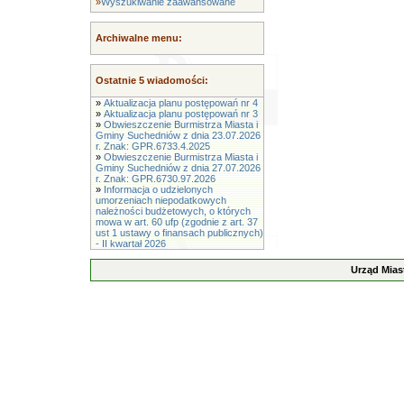
»
Wyszukiwanie zaawansowane
Archiwalne menu:
Ostatnie 5 wiadomości:
»
Aktualizacja planu postępowań nr 4
»
Aktualizacja planu postępowań nr 3
»
Obwieszczenie Burmistrza Miasta i
Gminy Suchedniów z dnia 23.07.2026
r. Znak: GPR.6733.4.2025
»
Obwieszczenie Burmistrza Miasta i
Gminy Suchedniów z dnia 27.07.2026
r. Znak: GPR.6730.97.2026
»
Informacja o udzielonych
umorzeniach niepodatkowych
należności budżetowych, o których
mowa w art. 60 ufp (zgodnie z art. 37
ust 1 ustawy o finansach publicznych)
- II kwartał 2026
Urząd Mias