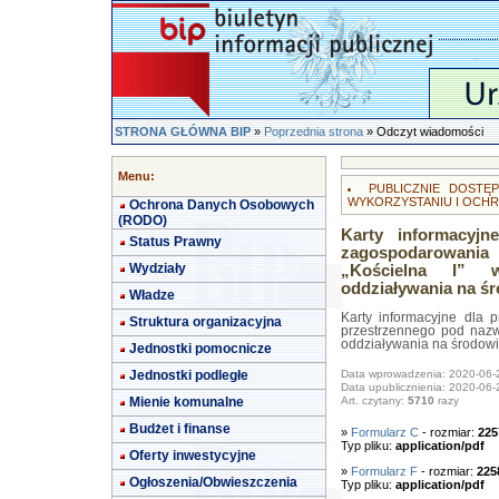
STRONA GŁÓWNA BIP
»
Poprzednia strona
» Odczyt wiadomości
Menu:
PUBLICZNIE DOST
WYKORZYSTANIU I OCHR
Ochrona Danych Osobowych
(RODO)
Karty informacyjn
Status Prawny
zagospodarowan
Wydziały
„Kościelna I” 
oddziaływania na ś
Władze
Karty informacyjne dla 
Struktura organizacyjna
przestrzennego pod nazw
oddziaływania na środow
Jednostki pomocnicze
Jednostki podległe
Data wprowadzenia: 2020-06-
Data upublicznienia: 2020-06-
Mienie komunalne
Art. czytany:
5710
razy
Budżet i finanse
»
Formularz C
- rozmiar:
225
Typ pliku:
application/pdf
Oferty inwestycyjne
»
Formularz F
- rozmiar:
225
Ogłoszenia/Obwieszczenia
Typ pliku:
application/pdf