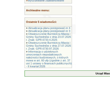
»
Wyszukiwanie zaawansowane
Archiwalne menu:
Ostatnie 5 wiadomości:
»
Aktualizacja planu postępowań nr 4
»
Aktualizacja planu postępowań nr 3
»
Obwieszczenie Burmistrza Miasta i
Gminy Suchedniów z dnia 23.07.2026
r. Znak: GPR.6733.4.2025
»
Obwieszczenie Burmistrza Miasta i
Gminy Suchedniów z dnia 27.07.2026
r. Znak: GPR.6730.97.2026
»
Informacja o udzielonych
umorzeniach niepodatkowych
należności budżetowych, o których
mowa w art. 60 ufp (zgodnie z art. 37
ust 1 ustawy o finansach publicznych)
- II kwartał 2026
Urząd Mias