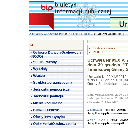
STRONA GŁÓWNA BIP
»
Poprzednia strona
» Odczyt wiadomości
Menu:
Budżet i finanse
Budżet
Ochrona Danych Osobowych
(RODO)
Uchwała Nr 99/XIV/ 
Status Prawny
dnia 30 grudnia 20
Wydziały
Finansowej Gminy Su
Władze
Uchwała Nr 99/XIV/ 2019 
z dnia 30 grudnia 2019r
Struktura organizacyjna
Gminy Suchedniów na lata
Jednostki pomocnicze
Data wprowadzenia: 2020-02-
Jednostki podległe
Data upublicznienia: 2020-02-
Art. czytany:
4410
razy
Mienie komunalne
Budżet i finanse
»
Uchwała
- rozmiar:
29696
b
Typ pliku:
application/mswo
Oferty inwestycyjne
»
WPF 2020
- rozmiar:
2935
Typ pliku:
application/pdf
Ogłoszenia/Obwieszczenia