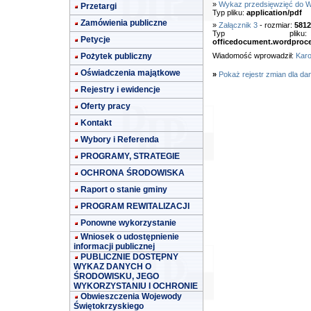
»
Wykaz przedsięwzięć do 
Przetargi
Typ pliku:
application/pdf
Zamówienia publiczne
»
Załącznik 3
- rozmiar:
5812
Typ pl
Petycje
officedocument.wordproc
Pożytek publiczny
Wiadomość wprowadził:
Karo
Oświadczenia majątkowe
»
Pokaż rejestr zmian dla da
Rejestry i ewidencje
Oferty pracy
Kontakt
Wybory i Referenda
PROGRAMY, STRATEGIE
OCHRONA ŚRODOWISKA
Raport o stanie gminy
PROGRAM REWITALIZACJI
Ponowne wykorzystanie
Wniosek o udostępnienie
informacji publicznej
PUBLICZNIE DOSTĘPNY
WYKAZ DANYCH O
ŚRODOWISKU, JEGO
WYKORZYSTANIU I OCHRONIE
Obwieszczenia Wojewody
Świętokrzyskiego