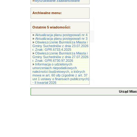
»
Wyszukiwanie zaawansowane
Archiwalne menu:
Ostatnie 5 wiadomości:
»
Aktualizacja planu postępowań nr 4
»
Aktualizacja planu postępowań nr 3
»
Obwieszczenie Burmistrza Miasta i
Gminy Suchedniów z dnia 23.07.2026
r. Znak: GPR.6733.4.2025
»
Obwieszczenie Burmistrza Miasta i
Gminy Suchedniów z dnia 27.07.2026
r. Znak: GPR.6730.97.2026
»
Informacja o udzielonych
umorzeniach niepodatkowych
należności budżetowych, o których
mowa w art. 60 ufp (zgodnie z art. 37
ust 1 ustawy o finansach publicznych)
- II kwartał 2026
Urząd Mias