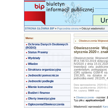
STRONA GŁÓWNA BIP
»
Poprzednia strona
» Odczyt wiadomości
Menu:
Obwieszczenia Wojewod
Ochrona Danych Osobowych
(RODO)
Obwieszczenie Woj
stycznia 2020 r. znak
Status Prawny
Wydziały
Obwieszczenie Wojewody
IR.II.746.53.2019 dotycz
Władze
IV/2020 z dnia 15.01.2020 
inwestycji celu publiczn
Struktura organizacyjna
zamkniętym, polegającej
(OR) systemu GSM-R na l
Jednostki pomocnicze
150,305, na działce nr
jednostka ewid. 261105_4
Jednostki podległe
Data wprowadzenia: 2020-01-
Mienie komunalne
Data upublicznienia: 2020-01-
Art. czytany:
5989
razy
Budżet i finanse
»
Obwieszczenie
- rozmiar:
Oferty inwestycyjne
Typ pliku:
application/pdf
Ogłoszenia/Obwieszczenia
Wiadomość wprowadził:
Karo