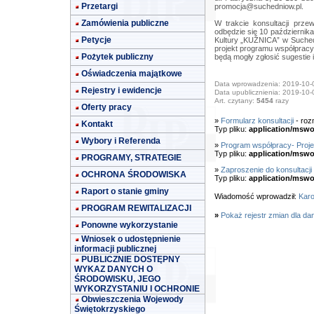
Przetargi
promocja@suchedniow.pl
.
Zamówienia publiczne
W trakcie konsultacji przew
odbędzie się 10 październik
Petycje
Kultury „KUŹNICA” w Suched
projekt programu współpracy
Pożytek publiczny
będą mogły zgłosić sugestie
Oświadczenia majątkowe
Data wprowadzenia: 2019-10-
Rejestry i ewidencje
Data upublicznienia: 2019-10-
Art. czytany:
5454
razy
Oferty pracy
»
Formularz konsultacji
- roz
Kontakt
Typ pliku:
application/mswo
Wybory i Referenda
»
Program współpracy- Proje
Typ pliku:
application/mswo
PROGRAMY, STRATEGIE
»
Zaproszenie do konsultacji
OCHRONA ŚRODOWISKA
Typ pliku:
application/mswo
Raport o stanie gminy
Wiadomość wprowadził:
Karo
PROGRAM REWITALIZACJI
»
Pokaż rejestr zmian dla da
Ponowne wykorzystanie
Wniosek o udostępnienie
informacji publicznej
PUBLICZNIE DOSTĘPNY
WYKAZ DANYCH O
ŚRODOWISKU, JEGO
WYKORZYSTANIU I OCHRONIE
Obwieszczenia Wojewody
Świętokrzyskiego