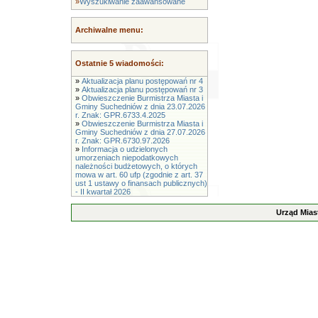
»
Wyszukiwanie zaawansowane
Archiwalne menu:
Ostatnie 5 wiadomości:
»
Aktualizacja planu postępowań nr 4
»
Aktualizacja planu postępowań nr 3
»
Obwieszczenie Burmistrza Miasta i
Gminy Suchedniów z dnia 23.07.2026
r. Znak: GPR.6733.4.2025
»
Obwieszczenie Burmistrza Miasta i
Gminy Suchedniów z dnia 27.07.2026
r. Znak: GPR.6730.97.2026
»
Informacja o udzielonych
umorzeniach niepodatkowych
należności budżetowych, o których
mowa w art. 60 ufp (zgodnie z art. 37
ust 1 ustawy o finansach publicznych)
- II kwartał 2026
Urząd Mias