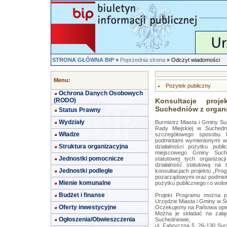
STRONA GŁÓWNA BIP
»
Poprzednia strona
» Odczyt wiadomości
Menu:
Pożytek publiczny
Ochrona Danych Osobowych
(RODO)
Konsultacje proj
Suchedniów z organ
Status Prawny
Wydziały
Burmistrz Miasta i Gminy Su
Rady Miejskiej w Suchedn
Władze
szczegółowego sposobu k
podmiotami wymienionymi w 
Struktura organizacyjna
działalności pożytku publ
miejscowego Gminy Suche
Jednostki pomocnicze
statutowej tych organiza
działalność statutową na
Jednostki podległe
konsultacjach projektu „Pr
pozarządowymi oraz podmiotam
Mienie komunalne
pożytku publicznego i o wolon
Budżet i finanse
Projekt Programu można po
Urzędzie Miasta i Gminy w Su
Oferty inwestycyjne
Oczekujemy na Państwa opinie
Można je składać na załą
Ogłoszenia/Obwieszczenia
Suchedniowie,
ul. Fabryczna 5, 26-130 Suc