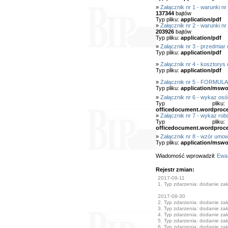
»
Załącznik nr 1 - warunki n
137344
bajtów
Typ pliku:
application/pdf
»
Załącznik nr 2 - warunki n
203926
bajtów
Typ pliku:
application/pdf
»
Załącznik nr 3 - przedmiar 
Typ pliku:
application/pdf
»
Załącznik nr 4 - kosztorys 
Typ pliku:
application/pdf
»
Załącznik nr 5 - FORM
Typ pliku:
application/mswo
»
Załącznik nr 6 - wykaz osó
Typ pl
officedocument.wordproc
»
Załącznik nr 7 - wykaz rob
Typ pl
officedocument.wordproc
»
Załącznik nr 8 - wzór umo
Typ pliku:
application/mswo
Wiadomość wprowadził:
Ewa
Rejestr zmian:
2017-09-11
1. Typ zdarzenia: dodanie załą
2017-08-30
2. Typ zdarzenia: dodanie załą
3. Typ zdarzenia: dodanie załą
4. Typ zdarzenia: dodanie załą
5. Typ zdarzenia: dodanie załą
6. Typ zdarzenia: dodanie załą