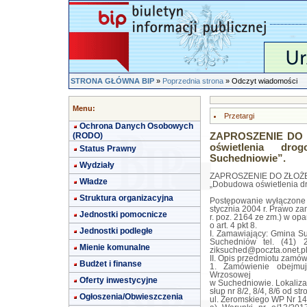
STRONA GŁÓWNA BIP
»
Poprzednia strona
» Odczyt wiadomości
Menu:
Przetargi
Ochrona Danych Osobowych
(RODO)
ZAPROSZENIE DO 
oświetlenia d
Status Prawny
Suchedniowie”.
Wydziały
ZAPROSZENIE DO ZŁOŻE
Władze
„Dobudowa oświetlenia d
Struktura organizacyjna
Postępowanie wyłączone 
stycznia 2004 r. Prawo za
Jednostki pomocnicze
r. poz. 2164 ze zm.) w opa
o art. 4 pkt 8.
Jednostki podległe
I. Zamawiający: Gmina Su
Suchedniów tel. (41) 
Mienie komunalne
ziksuched@poczta.onet.p
II. Opis przedmiotu zamów
Budżet i finanse
1. Zamówienie obejmu
Wrzosowej
Oferty inwestycyjne
w Suchedniowie. Lokaliza
słup nr 8/2, 8/4, 8/6 od s
Ogłoszenia/Obwieszczenia
ul. Żeromskiego WP Nr 14