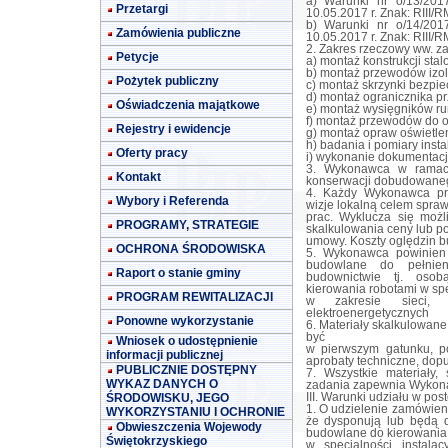
a) Warunki nr o/13/201
Przetargi
10.05.2017 r. Znak: RIII/R
b) Warunki nr o/14/201
Zamówienia publiczne
10.05.2017 r. Znak: RIII/R
2. Zakres rzeczowy ww. z
Petycje
a) montaż konstrukcji stal
b) montaż przewodów izol
Pożytek publiczny
c) montaż skrzynki bezpie
d) montaż ogranicznika prz
Oświadczenia majątkowe
e) montaż wysięgników rur
f) montaż przewodów do o
Rejestry i ewidencje
g) montaż opraw oświetlen
h) badania i pomiary instal
Oferty pracy
i) wykonanie dokumentacj
3. Wykonawca w ramach
Kontakt
konserwacji dobudowanego
4. Każdy Wykonawca prz
Wybory i Referenda
wizje lokalną celem spr
prac. Wyklucza się moż
PROGRAMY, STRATEGIE
skalkulowania ceny lub 
umowy. Koszty oględzin 
OCHRONA ŚRODOWISKA
5. Wykonawca powinien
budowlane do pełnien
Raport o stanie gminy
budownictwie tj. oso
kierowania robotami w spe
PROGRAM REWITALIZACJI
w zakresie sieci, i
elektroenergetycznych
Ponowne wykorzystanie
6. Materiały skalkulowane
być
Wniosek o udostępnienie
w pierwszym gatunku, p
informacji publicznej
aprobaty techniczne, dop
PUBLICZNIE DOSTĘPNY
7. Wszystkie materiały,
WYKAZ DANYCH O
zadania zapewnia Wykon
ŚRODOWISKU, JEGO
III. Warunki udziału w po
1. O udzielenie zamówien
WYKORZYSTANIU I OCHRONIE
że dysponują lub będą 
Obwieszczenia Wojewody
budowlane do kierowania
Świętokrzyskiego
w specjalności instalac