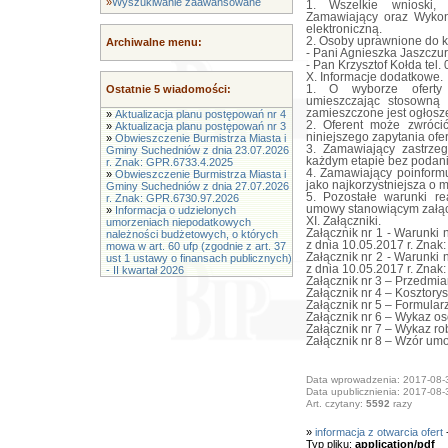
»
Wyszukiwanie zaawansowane
1. Wszelkie wnioski, 
Zamawiający oraz Wykon
elektroniczną.
2. Osoby uprawnione do 
Archiwalne menu:
- Pani Agnieszka Jaszczur
- Pan Krzysztof Kołda tel.
X. Informacje dodatkowe.
Ostatnie 5 wiadomości:
1. O wyborze oferty n
umieszczając stosowną i
zamieszczone jest ogłosz
»
Aktualizacja planu postępowań nr 4
2. Oferent może zwróci
»
Aktualizacja planu postępowań nr 3
niniejszego zapytania ofe
»
Obwieszczenie Burmistrza Miasta i
3. Zamawiający zastrze
Gminy Suchedniów z dnia 23.07.2026
każdym etapie bez podani
r. Znak: GPR.6733.4.2025
4. Zamawiający poinform
»
Obwieszczenie Burmistrza Miasta i
jako najkorzystniejsza o 
Gminy Suchedniów z dnia 27.07.2026
5. Pozostałe warunki re
r. Znak: GPR.6730.97.2026
umowy stanowiącym załącz
»
Informacja o udzielonych
XI. Załączniki.
umorzeniach niepodatkowych
Załącznik nr 1 - Warunki
należności budżetowych, o których
z dnia 10.05.2017 r. Znak:
mowa w art. 60 ufp (zgodnie z art. 37
Załącznik nr 2 - Warunki
ust 1 ustawy o finansach publicznych)
z dnia 10.05.2017 r. Znak:
- II kwartał 2026
Załącznik nr 3 – Przedmiar
Załącznik nr 4 – Kosztorys
Załącznik nr 5 – Formularz 
Załącznik nr 6 – Wykaz os
Załącznik nr 7 – Wykaz ro
Załącznik nr 8 – Wzór um
Data wprowadzenia: 2017-08-
Data upublicznienia: 2017-08-
Art. czytany:
5592
razy
»
informacja z otwarcia ofert
Typ pliku:
application/pdf