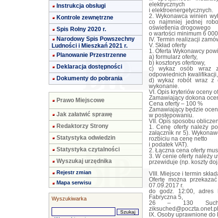
elektrycznych
Instrukcja obsługi
i elektroenergetycznych.
2. Wykonawca winien wyk
Kontrole zewnętrzne
co najmniej jednej rob
oświetlenia drogowego
Spis Rolny 2020 r.
o wartości minimum 6 000,
Narodowy Spis Powszechny
IV. Termin realizacji zam
Ludności i Mieszkań 2021 r.
V. Skład oferty
1. Oferta Wykonawcy powi
Planowanie Przestrzenne
a) formularz oferty,
b) kosztorys ofertowy,
Deklaracja dostępności
c) wykaz osób wraz z 
odpowiednich kwalifikacji,
Dokumenty do pobrania
d) wykaz robót wraz z 
wykonanie.
VI. Opis kryteriów oceny o
Zamawiający dokona oceny 
Prawo Miejscowe
Cena oferty – 100 %
Zamawiający będzie oceniał
Jak załatwić sprawę
w postępowaniu.
VII. Opis sposobu obliczen
Redaktorzy Strony
1. Cenę oferty należy po
załącznik nr 5). Wykonaw
Statystyka odwiedzin
rozbiciu na cenę netto
i podatek VAT).
Statystyka czytalności
2. Łączna cena oferty mu
3. W cenie oferty należy 
Wyszukaj urzędnika
przewiduje (np. koszty doj
Rejestr zmian
VIII. Miejsce i termin skład
Ofertę można przekazać
Mapa serwisu
07.09.2017 r.
do godz. 12:00, adres 
Fabryczna 5,
Wyszukiwarka
26 – 130 Suchedni
ziksuched@poczta.onet.p
IX. Osoby uprawnione do 