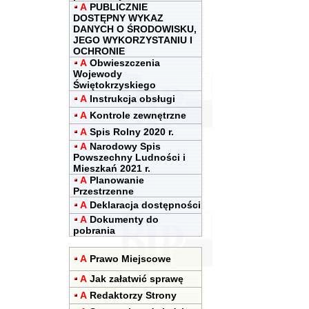
A
PUBLICZNIE
DOSTĘPNY WYKAZ
DANYCH O ŚRODOWISKU,
JEGO WYKORZYSTANIU I
OCHRONIE
A
Obwieszczenia
Wojewody
Świętokrzyskiego
A
Instrukcja obsługi
A
Kontrole zewnętrzne
A
Spis Rolny 2020 r.
A
Narodowy Spis
Powszechny Ludności i
Mieszkań 2021 r.
A
Planowanie
Przestrzenne
A
Deklaracja dostępności
A
Dokumenty do
pobrania
A
Prawo Miejscowe
A
Jak załatwić sprawę
A
Redaktorzy Strony