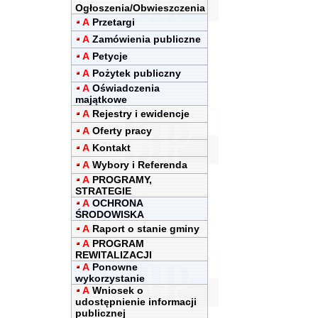
Ogłoszenia/Obwieszczenia
A
Przetargi
A
Zamówienia publiczne
A
Petycje
A
Pożytek publiczny
A
Oświadczenia
majątkowe
A
Rejestry i ewidencje
A
Oferty pracy
A
Kontakt
A
Wybory i Referenda
A
PROGRAMY,
STRATEGIE
A
OCHRONA
ŚRODOWISKA
A
Raport o stanie gminy
A
PROGRAM
REWITALIZACJI
A
Ponowne
wykorzystanie
A
Wniosek o
udostępnienie informacji
publicznej