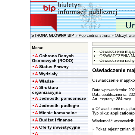
STRONA GŁÓWNA BIP
»
Poprzednia strona
» Odczyt wia
Menu:
Oświadczenia mają
A
Ochrona Danych
OŚWIADCZENIA 
Osobowych (RODO)
Oświadczenia radnyc
A
Status Prawny
Oświadczenie maj
A
Wydziały
Oświadczenie majątko
A
Władze
A
Struktura
Data wprowadzenia: 202
organizacyjna
Data upublicznienia: 20
A
Jednostki pomocnicze
Art. czytany:
284
razy
A
Jednostki podległe
»
Oświadczenie majątk
A
Mienie komunalne
Typ pliku:
application/p
A
Budżet i finanse
Wiadomość wprowadził
A
Oferty inwestycyjne
»
Pokaż rejestr zmian d
A