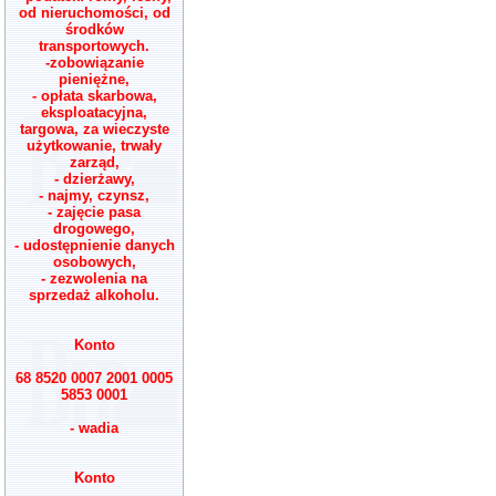
od nieruchomości, od
środków
transportowych.
-zobowiązanie
pieniężne,
- opłata skarbowa,
eksploatacyjna,
targowa, za wieczyste
użytkowanie, trwały
zarząd,
- dzierżawy,
- najmy, czynsz,
- zajęcie pasa
drogowego,
- udostępnienie danych
osobowych,
- zezwolenia na
sprzedaż alkoholu.
Konto
68 8520 0007 2001 0005
5853 0001
- wadia
Konto