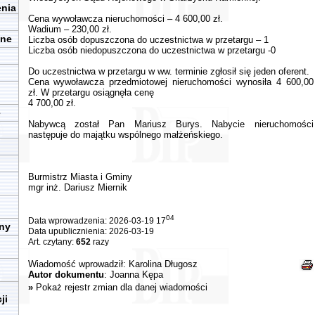
enia
Cena wywoławcza nieruchomości – 4 600,00 zł.
Wadium – 230,00 zł.
zne
Liczba osób dopuszczona do uczestnictwa w przetargu – 1
Liczba osób niedopuszczona do uczestnictwa w przetargu -0
Do uczestnictwa w przetargu w ww. terminie zgłosił się jeden oferent.
Cena wywoławcza przedmiotowej nieruchomości wynosiła 4 600,00
zł. W przetargu osiągnęła cenę
4 700,00 zł.
e
Nabywcą został Pan Mariusz Burys. Nabycie nieruchomości
następuje do majątku wspólnego małżeńskiego.
Burmistrz Miasta i Gminy
mgr inż. Dariusz Miernik
04
Data wprowadzenia: 2026-03-19 17
iny
Data upublicznienia: 2026-03-19
Art. czytany:
652
razy
Wiadomość wprowadził:
Karolina Długosz
Autor dokumentu
: Joanna Kępa
»
Pokaż rejestr zmian dla danej wiadomości
ji