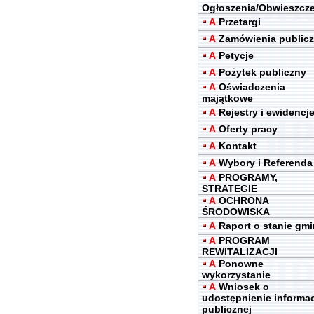
Ogłoszenia/Obwieszcz
A
Przetargi
A
Zamówienia public
A
Petycje
A
Pożytek publiczny
A
Oświadczenia
majątkowe
A
Rejestry i ewidencj
A
Oferty pracy
A
Kontakt
A
Wybory i Referenda
A
PROGRAMY,
STRATEGIE
A
OCHRONA
ŚRODOWISKA
A
Raport o stanie gm
A
PROGRAM
REWITALIZACJI
A
Ponowne
wykorzystanie
A
Wniosek o
udostępnienie informac
publicznej