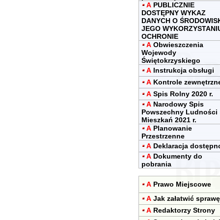
A
PUBLICZNIE
DOSTĘPNY WYKAZ
DANYCH O ŚRODOWIS
JEGO WYKORZYSTANIU
OCHRONIE
A
Obwieszczenia
Wojewody
Świętokrzyskiego
A
Instrukcja obsługi
A
Kontrole zewnętrzn
A
Spis Rolny 2020 r.
A
Narodowy Spis
Powszechny Ludności 
Mieszkań 2021 r.
A
Planowanie
Przestrzenne
A
Deklaracja dostępn
A
Dokumenty do
pobrania
A
Prawo Miejscowe
A
Jak załatwić sprawę
A
Redaktorzy Strony