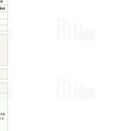
in
ści
rza
w z