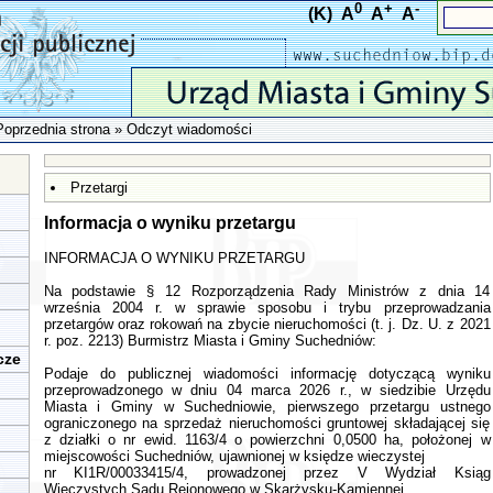
0
+
-
(K)
A
A
A
Poprzednia strona
» Odczyt wiadomości
Przetargi
Informacja o wyniku przetargu
INFORMACJA O WYNIKU PRZETARGU
Na podstawie § 12 Rozporządzenia Rady Ministrów z dnia 14
września 2004 r. w sprawie sposobu i trybu przeprowadzania
przetargów oraz rokowań na zbycie nieruchomości (t. j. Dz. U. z 2021
r. poz. 2213) Burmistrz Miasta i Gminy Suchedniów:
cze
Podaje do publicznej wiadomości informację dotyczącą wyniku
przeprowadzonego w dniu 04 marca 2026 r., w siedzibie Urzędu
Miasta i Gminy w Suchedniowie, pierwszego przetargu ustnego
ograniczonego na sprzedaż nieruchomości gruntowej składającej się
z działki o nr ewid. 1163/4 o powierzchni 0,0500 ha, położonej w
miejscowości Suchedniów, ujawnionej w księdze wieczystej
nr KI1R/00033415/4, prowadzonej przez V Wydział Ksiąg
Wieczystych Sądu Rejonowego w Skarżysku-Kamiennej.