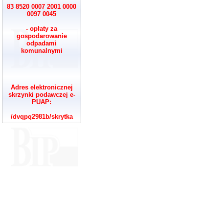
83 8520 0007 2001 0000
0097 0045
- opłaty za
gospodarowanie
odpadami
komunalnymi
Adres elektronicznej
skrzynki podawczej e-
PUAP:
/dvqpq2981b/skrytka