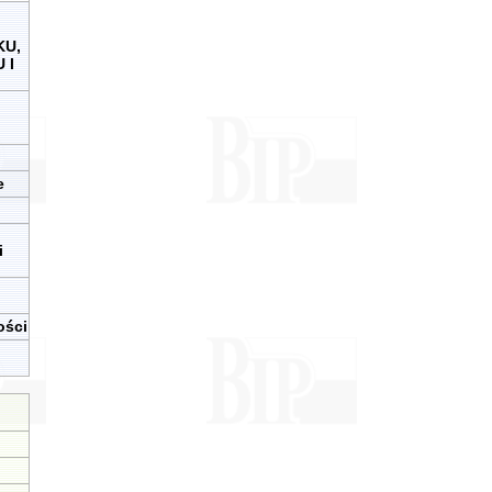
KU,
 I
e
i
ości