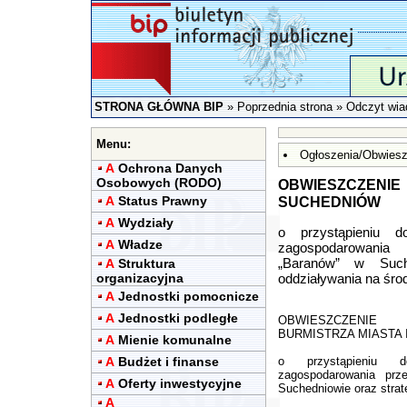
STRONA GŁÓWNA BIP
»
Poprzednia strona
» Odczyt wia
Menu:
Ogłoszenia/Obwiesz
A
Ochrona Danych
Osobowych (RODO)
OBWIESZCZENIE
A
Status Prawny
SUCHEDNIÓW
A
Wydziały
o przystąpieniu d
A
Władze
zagospodarowania
„Baranów” w Suche
A
Struktura
organizacyjna
oddziaływania na śro
A
Jednostki pomocnicze
A
Jednostki podległe
OBWIESZCZENIE
BURMISTRZA MIASTA 
A
Mienie komunalne
A
Budżet i finanse
o przystąpieniu d
zagospodarowania prz
A
Oferty inwestycyjne
Suchedniowie oraz strat
A