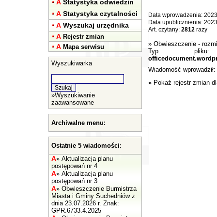
A
Statystyka odwiedzin
A
Statystyka czytalności
Data wprowadzenia: 2023
Data upublicznienia: 202
A
Wyszukaj urzędnika
Art. czytany:
2812
razy
A
Rejestr zmian
»
Obwieszczenie
- rozm
A
Mapa serwisu
Typ pli
officedocument.wordp
Wyszukiwarka
Wiadomość wprowadził
»
Pokaż rejestr zmian d
»
Wyszukiwanie
zaawansowane
Archiwalne menu:
Ostatnie 5 wiadomości:
A
»
Aktualizacja planu
postępowań nr 4
A
»
Aktualizacja planu
postępowań nr 3
A
»
Obwieszczenie Burmistrza
Miasta i Gminy Suchedniów z
dnia 23.07.2026 r. Znak:
GPR.6733.4.2025