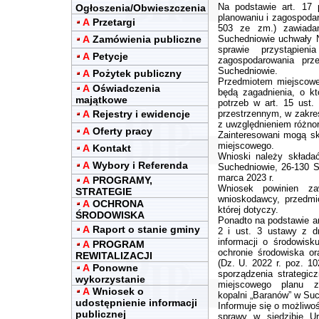
Na podstawie art. 17
Ogłoszenia/Obwieszczenia
planowaniu i zagospodar
A
Przetargi
503 ze zm.) zawiada
A
Zamówienia publiczne
Suchedniowie uchwały N
sprawie przystąpien
A
Petycje
zagospodarowania prz
Suchedniowie.
A
Pożytek publiczny
Przedmiotem miejscowe
A
Oświadczenia
będą zagadnienia, o k
majątkowe
potrzeb w art. 15 ust.
A
Rejestry i ewidencje
przestrzennym, w zakre
z uwzględnieniem różnor
A
Oferty pracy
Zainteresowani mogą sk
miejscowego.
A
Kontakt
Wnioski należy składa
A
Wybory i Referenda
Suchedniowie, 26-130 S
marca 2023 r.
A
PROGRAMY,
Wniosek powinien za
STRATEGIE
wnioskodawcy, przedmi
A
OCHRONA
której dotyczy.
ŚRODOWISKA
Ponadto na podstawie art.
A
Raport o stanie gminy
2 i ust. 3 ustawy z dn
informacji o środowisk
A
PROGRAM
ochronie środowiska o
REWITALIZACJI
(Dz. U. 2022 r. poz. 1
A
Ponowne
sporządzenia strategic
wykorzystanie
miejscowego planu za
A
Wniosek o
kopalni „Baranów” w Suc
udostępnienie informacji
Informuje się o możliwo
publicznej
sprawy w siedzibie U