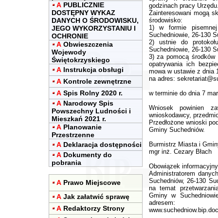
A
PUBLICZNIE
godzinach pracy Urzędu
DOSTĘPNY WYKAZ
Zainteresowani mogą sk
DANYCH O ŚRODOWISKU,
środowisko:
1) w formie pisemne
JEGO WYKORZYSTANIU I
Suchedniowie, 26-130 Su
OCHRONIE
2) ustnie do protoko
A
Obwieszczenia
Suchedniowie, 26-130 Su
Wojewody
3) za pomocą środków k
Świętokrzyskiego
opatrywania ich bezpi
A
Instrukcja obsługi
mowa w ustawie z dnia 1
na adres:
sekretariat@s
A
Kontrole zewnętrzne
A
Spis Rolny 2020 r.
w terminie do dnia 7 mar
A
Narodowy Spis
Wniosek powinien za
Powszechny Ludności i
wnioskodawcy, przedmiot
Mieszkań 2021 r.
Przedłożone wnioski pod
A
Planowanie
Gminy Suchedniów.
Przestrzenne
A
Deklaracja dostępności
Burmistrz Miasta i Gmin
mgr inż. Cezary Błach
A
Dokumenty do
pobrania
Obowiązek informacyjny
Administratorem danyc
Suchedniów, 26-130 Suc
A
Prawo Miejscowe
na temat przetwarzan
Gminy w Suchedniowie 
A
Jak załatwić sprawę
adresem:
A
Redaktorzy Strony
www.suchedniow.bip.doc