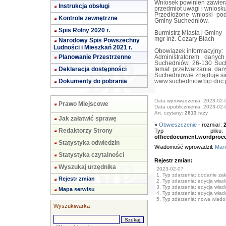
Wniosek powinien zawiera
Instrukcja obsługi
przedmiot uwagi i wniosku
Przedłożone wnioski pod
Kontrole zewnętrzne
Gminy Suchedniów.
Spis Rolny 2020 r.
Burmistrz Miasta i Gminy
mgr inż. Cezary Błach
Narodowy Spis Powszechny
Ludności i Mieszkań 2021 r.
Obowiązek informacyjny:
Planowanie Przestrzenne
Administratorem danyc
Suchedniów, 26-130 Such
Deklaracja dostępności
temat przetwarzania da
Suchedniowie znajduje się
Dokumenty do pobrania
www.suchedniow.bip.doc.
Data wprowadzenia: 2023-02-
Prawo Miejscowe
Data upublicznienia: 2023-02-
Art. czytany:
2813
razy
Jak załatwić sprawę
»
Obwieszczenie
- rozmiar:
Redaktorzy Strony
Typ pl
officedocument.wordproc
Statystyka odwiedzin
Wiadomość wprowadził:
Mari
Statystyka czytalności
Rejestr zmian:
Wyszukaj urzędnika
2023-02-07
1. Typ zdarzenia: dodanie załą
Rejestr zmian
2. Typ zdarzenia: edycja wia
3. Typ zdarzenia: edycja wia
Mapa serwisu
4. Typ zdarzenia: edycja wia
5. Typ zdarzenia: nowa wiad
Wyszukiwarka