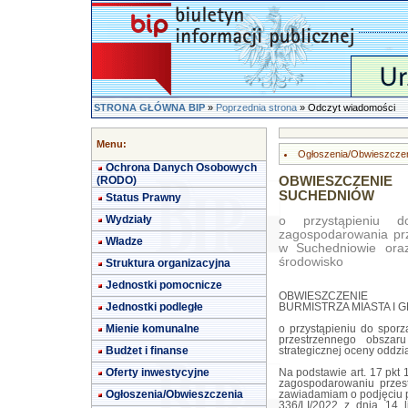
STRONA GŁÓWNA BIP
»
Poprzednia strona
» Odczyt wiadomości
Menu:
Ogłoszenia/Obwieszcze
Ochrona Danych Osobowych
(RODO)
OBWIESZCZENIE
SUCHEDNIÓW
Status Prawny
Wydziały
o przystąpieniu d
zagospodarowania prz
Władze
w Suchedniowie oraz
środowisko
Struktura organizacyjna
Jednostki pomocnicze
OBWIESZCZENIE
Jednostki podległe
BURMISTRZA MIASTA I
Mienie komunalne
o przystąpieniu do spor
przestrzennego obszar
Budżet i finanse
strategicznej oceny oddz
Oferty inwestycyjne
Na podstawie art. 17 pkt 
zagospodarowaniu przes
Ogłoszenia/Obwieszczenia
zawiadamiam o podjęciu 
336/LI/2022 z dnia 14 l