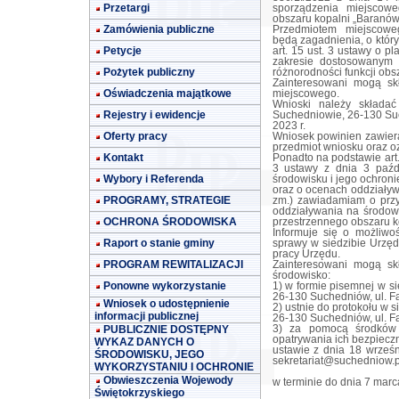
Przetargi
sporządzenia miejscow
obszaru kopalni „Baranów
Zamówienia publiczne
Przedmiotem miejscowe
będą zagadnienia, o który
Petycje
art. 15 ust. 3 ustawy o 
zakresie dostosowanym 
Pożytek publiczny
różnorodności funkcji obs
Zainteresowani mogą sk
Oświadczenia majątkowe
miejscowego.
Wnioski należy składa
Rejestry i ewidencje
Suchedniowie, 26-130 Suc
2023 r.
Oferty pracy
Wniosek powinien zawiera
przedmiot wniosku oraz oz
Kontakt
Ponadto na podstawie art. 39
3 ustawy z dnia 3 paźdz
Wybory i Referenda
środowisku i jego ochron
oraz o ocenach oddziaływ
PROGRAMY, STRATEGIE
zm.) zawiadamiam o przy
oddziaływania na środo
OCHRONA ŚRODOWISKA
przestrzennego obszaru k
Informuje się o możliwo
Raport o stanie gminy
sprawy w siedzibie Urzę
pracy Urzędu.
PROGRAM REWITALIZACJI
Zainteresowani mogą sk
środowisko:
Ponowne wykorzystanie
1) w formie pisemnej w s
26-130 Suchedniów, ul. F
Wniosek o udostępnienie
2) ustnie do protokołu w 
informacji publicznej
26-130 Suchedniów, ul. F
PUBLICZNIE DOSTĘPNY
3) za pomocą środków k
opatrywania ich bezpiec
WYKAZ DANYCH O
ustawie z dnia 18 wrześn
ŚRODOWISKU, JEGO
sekretariat@suchedniow.p
WYKORZYSTANIU I OCHRONIE
Obwieszczenia Wojewody
w terminie do dnia 7 marc
Świętokrzyskiego