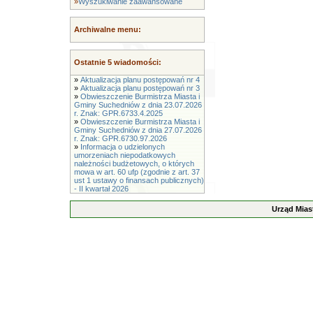
»
Wyszukiwanie zaawansowane
Archiwalne menu:
Ostatnie 5 wiadomości:
»
Aktualizacja planu postępowań nr 4
»
Aktualizacja planu postępowań nr 3
»
Obwieszczenie Burmistrza Miasta i
Gminy Suchedniów z dnia 23.07.2026
r. Znak: GPR.6733.4.2025
»
Obwieszczenie Burmistrza Miasta i
Gminy Suchedniów z dnia 27.07.2026
r. Znak: GPR.6730.97.2026
»
Informacja o udzielonych
umorzeniach niepodatkowych
należności budżetowych, o których
mowa w art. 60 ufp (zgodnie z art. 37
ust 1 ustawy o finansach publicznych)
- II kwartał 2026
Urząd Mias