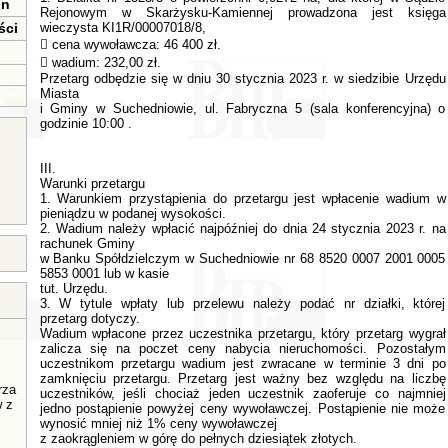
in
Rejonowym w Skarżysku-Kamiennej prowadzona jest księga
ści
wieczysta KI1R/00007018/8,
 cena wywoławcza: 46 400 zł.
 wadium: 232,00 zł.
Przetarg odbędzie się w dniu 30 stycznia 2023 r. w siedzibie Urzędu
Miasta
i Gminy w Suchedniowie, ul. Fabryczna 5 (sala konferencyjna) o
godzinie 10:00 .
III.
Warunki przetargu
1. Warunkiem przystąpienia do przetargu jest wpłacenie wadium w
pieniądzu w podanej wysokości.
2. Wadium należy wpłacić najpóźniej do dnia 24 stycznia 2023 r. na
rachunek Gminy
w Banku Spółdzielczym w Suchedniowie nr 68 8520 0007 2001 0005
5853 0001 lub w kasie
tut. Urzędu.
3. W tytule wpłaty lub przelewu należy podać nr działki, której
przetarg dotyczy.
Wadium wpłacone przez uczestnika przetargu, który przetarg wygrał
zalicza się na poczet ceny nabycia nieruchomości. Pozostałym
uczestnikom przetargu wadium jest zwracane w terminie 3 dni po
zamknięciu przetargu. Przetarg jest ważny bez względu na liczbę
rza
uczestników, jeśli chociaż jeden uczestnik zaoferuje co najmniej
w z
jedno postąpienie powyżej ceny wywoławczej. Postąpienie nie może
wynosić mniej niż 1% ceny wywoławczej
z zaokrągleniem w górę do pełnych dziesiątek złotych.