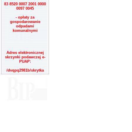
83 8520 0007 2001 0000
0097 0045
- opłaty za
gospodarowanie
odpadami
komunalnymi
Adres elektronicznej
skrzynki podawczej e-
PUAP:
/dvqpq2981b/skrytka