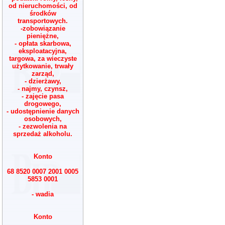
od nieruchomości, od
środków
transportowych.
-zobowiązanie
pieniężne,
- opłata skarbowa,
eksploatacyjna,
targowa, za wieczyste
użytkowanie, trwały
zarząd,
- dzierżawy,
- najmy, czynsz,
- zajęcie pasa
drogowego,
- udostępnienie danych
osobowych,
- zezwolenia na
sprzedaż alkoholu.
Konto
68 8520 0007 2001 0005
5853 0001
- wadia
Konto