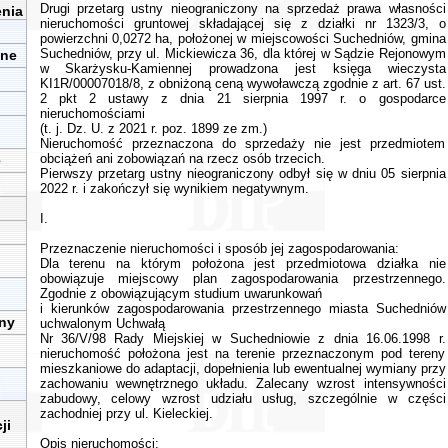
Drugi przetarg ustny nieograniczony na sprzedaż prawa własności
enia
nieruchomości gruntowej składającej się z działki nr 1323/3, o
powierzchni 0,0272 ha, położonej w miejscowości Suchedniów, gmina
Suchedniów, przy ul. Mickiewicza 36, dla której w Sądzie Rejonowym
zne
w Skarżysku-Kamiennej prowadzona jest księga wieczysta
KI1R/00007018/8, z obniżoną ceną wywoławczą zgodnie z art. 67 ust.
2 pkt 2 ustawy z dnia 21 sierpnia 1997 r. o gospodarce
nieruchomościami
(t. j. Dz. U. z 2021 r. poz. 1899 ze zm.)
Nieruchomość przeznaczona do sprzedaży nie jest przedmiotem
obciążeń ani zobowiązań na rzecz osób trzecich.
e
Pierwszy przetarg ustny nieograniczony odbył się w dniu 05 sierpnia
2022 r. i zakończył się wynikiem negatywnym.
I.
Przeznaczenie nieruchomości i sposób jej zagospodarowania:
Dla terenu na którym położona jest przedmiotowa działka nie
obowiązuje miejscowy plan zagospodarowania przestrzennego.
Zgodnie z obowiązującym studium uwarunkowań
i kierunków zagospodarowania przestrzennego miasta Suchedniów
iny
uchwalonym Uchwałą
Nr 36/V/98 Rady Miejskiej w Suchedniowie z dnia 16.06.1998 r.
nieruchomość położona jest na terenie przeznaczonym pod tereny
mieszkaniowe do adaptacji, dopełnienia lub ewentualnej wymiany przy
zachowaniu wewnętrznego układu. Zalecany wzrost intensywności
zabudowy, celowy wzrost udziału usług, szczególnie w części
zachodniej przy ul. Kieleckiej.
ji
Opis nieruchomości: