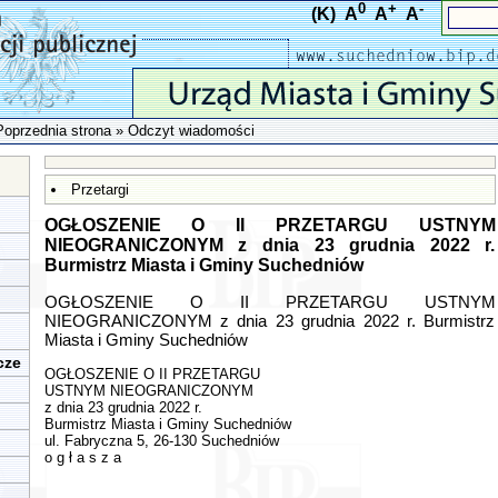
0
+
-
(K)
A
A
A
Poprzednia strona
» Odczyt wiadomości
Przetargi
OGŁOSZENIE O II PRZETARGU USTNYM
NIEOGRANICZONYM z dnia 23 grudnia 2022 r.
Burmistrz Miasta i Gminy Suchedniów
OGŁOSZENIE O II PRZETARGU USTNYM
NIEOGRANICZONYM z dnia 23 grudnia 2022 r. Burmistrz
Miasta i Gminy Suchedniów
cze
OGŁOSZENIE O II PRZETARGU
USTNYM NIEOGRANICZONYM
z dnia 23 grudnia 2022 r.
Burmistrz Miasta i Gminy Suchedniów
ul. Fabryczna 5, 26-130 Suchedniów
o g ł a s z a