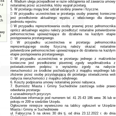
rza
4. Wadium ulega przepadkowi w razie odstąpienia od zawarcia umowy
w z
notarialnej przez uczestnika, który wygrał przetarg.
5. W przetargu mogą brać udział osobny prawne i fizyczne.
 W przypadku uczestnictwa w przetargu osoby prawnej konieczne
h
jest przedłożenie aktualnego wypisu z właściwego dla danego
ch
podmiotu rejestru.
 W przypadku reprezentowania osoby prawnej przez pełnomocnika
oprócz aktualnego wypisu należy przedłożyć notarialne potwierdzenie
tawy
pełnomocnictwa upoważniające do działania na każdym etapie
I
postępowania przetargowego.
 W przypadku uczestnictwa w przetargu pełnomocnika
reprezentującego osobę fizyczną należy okazać notarialnie
potwierdzone pełnomocnictwo upoważniające do działania na każdym
etapie postępowania przetargowego.
 W przypadku uczestnictwa w przetargu jednego z małżonków
konieczne jest przedłożenie pisemnej zgody współmałżonka z
poświadczeniem podpisu o wyrażeniu zgody na nabycie
nieruchomości ze środków pochodzących z majątku wspólnego lub
złożenie przez osobę przystępującą do przetargu oświadczenia woli
nabycia nieruchomości z majątku odrębnego.
6. Koszty podpisania umowy notarialnej ponosi nabywca.
7. Burmistrz Miasta i Gminy Suchedniów zastrzega sobie prawo
odwołania przetargu
z uzasadnionych przyczyn.
Dodatkowe informacje pod numerem tel. 41 25 43 186 wew. 36 lub w
pokoju nr 209 w siedzibie Urzędu.
Ogłoszenie niniejsze wywieszono na tablicy ogłoszeń w Urzędzie
Miasta i Gminy w Suchedniowie
ul. Fabryczna 5 na okres 30 dni tj. od dnia 23.12.2022 r. do dnia