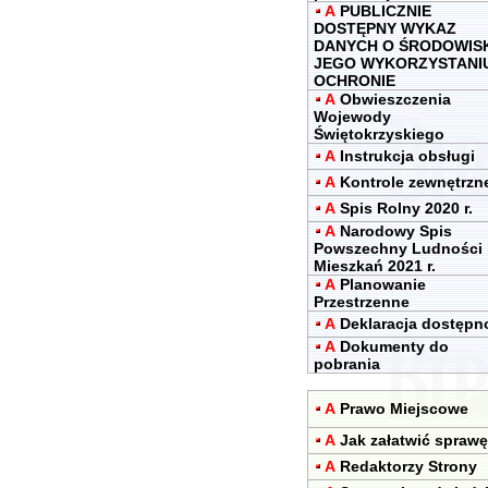
A
PUBLICZNIE
DOSTĘPNY WYKAZ
DANYCH O ŚRODOWIS
JEGO WYKORZYSTANIU
OCHRONIE
A
Obwieszczenia
Wojewody
Świętokrzyskiego
A
Instrukcja obsługi
A
Kontrole zewnętrzn
A
Spis Rolny 2020 r.
A
Narodowy Spis
Powszechny Ludności 
Mieszkań 2021 r.
A
Planowanie
Przestrzenne
A
Deklaracja dostępn
A
Dokumenty do
pobrania
A
Prawo Miejscowe
A
Jak załatwić sprawę
A
Redaktorzy Strony