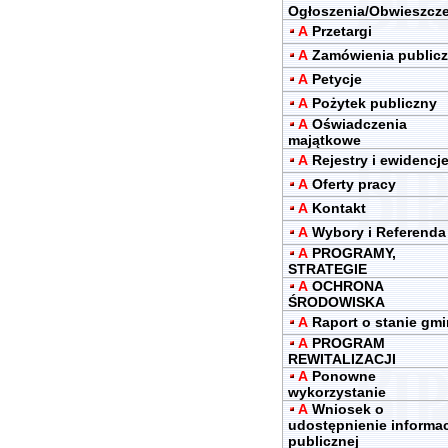
Ogłoszenia/Obwieszcz
A
Przetargi
A
Zamówienia public
A
Petycje
A
Pożytek publiczny
A
Oświadczenia
majątkowe
A
Rejestry i ewidencj
A
Oferty pracy
A
Kontakt
A
Wybory i Referenda
A
PROGRAMY,
STRATEGIE
A
OCHRONA
ŚRODOWISKA
A
Raport o stanie gm
A
PROGRAM
REWITALIZACJI
A
Ponowne
wykorzystanie
A
Wniosek o
udostępnienie informac
publicznej