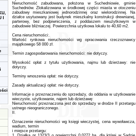
Nieruchomość zabudowana, położona w Suchedniowie, gminie
Suchedniów. Zlokalizowana w środkowej części miasta w otoczeniu
zabudowy mieszkaniowej jednorodzinnej oraz wielorodzinnej. Na
KU,
działce usytuowany jest budynek mieszkalny konstrukcji drewnianej,
 I
parterowy, bez podpiwniczenia, z poddaszem nieużytkowym w
zabudowie bliźniaczej. Powierzchnia użytkowa lokalu to 40,60 m2.
Cena nieruchomości:.
Wartość rynkowa nieruchomości wg opracowania rzeczoznawcy
majątkowego 58 000 zł.
e
Termin zagospodarowania nieruchomości: nie dotyczy.
Wysokość opłat z tytułu użytkowania, najmu lub dzierżawy: nie
dotyczy.
i
Terminy wnoszenia opłat: nie dotyczy.
Zasady aktualizacji opłat: nie dotyczy.
ości
Informacje o przeznaczeniu do sprzedaży, do oddania w użytkowanie
wieczyste, użytkowanie, najem lub dzierżawę:
Nieruchomość przeznaczona jest do sprzedaży w drodze II przetargu
ustnego nieograniczonego.
II.
Oznaczenie nieruchomości wg księgi wieczystej, cena wywoławcza,
wadium, termin
i miejsce przetargu:
1. Działka nr 1323/3 o powierzchni 0,0272 ha, dla której w Sądzie