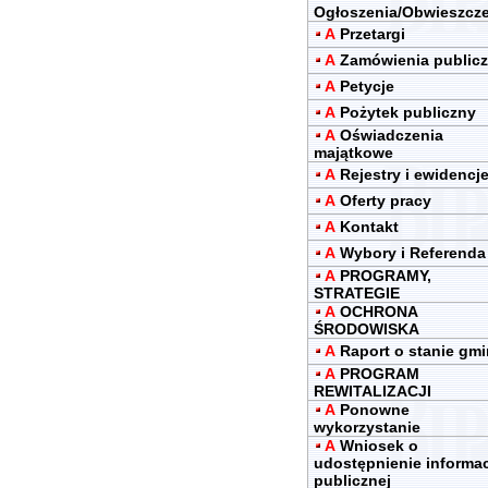
Ogłoszenia/Obwieszcz
A
Przetargi
A
Zamówienia public
A
Petycje
A
Pożytek publiczny
A
Oświadczenia
majątkowe
A
Rejestry i ewidencj
A
Oferty pracy
A
Kontakt
A
Wybory i Referenda
A
PROGRAMY,
STRATEGIE
A
OCHRONA
ŚRODOWISKA
A
Raport o stanie gm
A
PROGRAM
REWITALIZACJI
A
Ponowne
wykorzystanie
A
Wniosek o
udostępnienie informac
publicznej