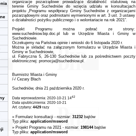
organizacje pozarządowe prowadzące działalność statutową na
enia
terenie Gminy Suchedniów do wzięcia udziału w konsultacjach
projektu „Programu współpracy Gminy Suchedniów z organizacjami
pozarządowymi oraz podmiotami wymienionymi w art. 3 ust. 3 ustawy
zne
o działalności pożytku publicznego i o wolontariacie na rok 2021”.
Projekt Programu można pobrać ze strony:
www.suchedniow.bip.doc.pl lub w Urzędzie Miasta i Gminy w
Suchedniowie.
Oczekujemy na Państwa opinie i wnioski do 6 listopada 2020 r.
Można je składać na załączonym formularzu w Urzędzie Miasta i
e
Gminy w Suchedniowie,
ul. Fabryczna 5, 26-130 Suchedniów lub za pośrednictwem poczty
elektronicznej:
promocja@suchedniow.pl
.
Burmistrz Miasta i Gminy
/-/ Cezary Błach
Suchedniów, dnia 21 października 2020 r.
42
iny
Data wprowadzenia: 2020-10-21 14
Data upublicznienia: 2020-10-21
Art. czytany:
4429
razy
»
Formularz konsultacji
- rozmiar:
31232
bajtów
Typ pliku:
application/msword
»
Projekt Programu na 2021
- rozmiar:
198144
bajtów
ji
Typ pliku:
application/msword