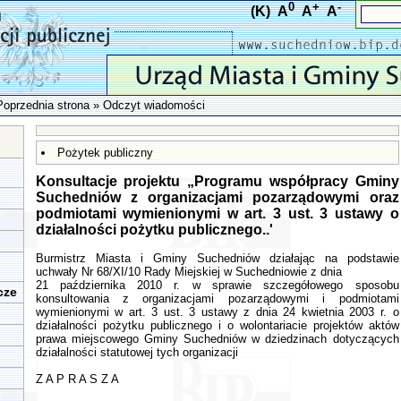
0
+
-
(K)
A
A
A
Poprzednia strona
» Odczyt wiadomości
Pożytek publiczny
Konsultacje projektu „Programu współpracy Gminy
Suchedniów z organizacjami pozarządowymi oraz
podmiotami wymienionymi w art. 3 ust. 3 ustawy o
działalności pożytku publicznego..'
Burmistrz Miasta i Gminy Suchedniów działając na podstawie
uchwały Nr 68/XI/10 Rady Miejskiej w Suchedniowie z dnia
21 października 2010 r. w sprawie szczegółowego sposobu
cze
konsultowania z organizacjami pozarządowymi i podmiotami
wymienionymi w art. 3 ust. 3 ustawy z dnia 24 kwietnia 2003 r. o
działalności pożytku publicznego i o wolontariacie projektów aktów
prawa miejscowego Gminy Suchedniów w dziedzinach dotyczących
działalności statutowej tych organizacji
Z A P R A S Z A