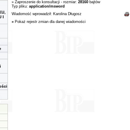
»
Zaproszenie do konsultacji
- rozmiar:
28160
bajtów
Typ pliku:
application/msword
KU,
Wiadomość wprowadził:
Karolina Długosz
 I
»
Pokaż rejestr zmian dla danej wiadomości
e
i
ości