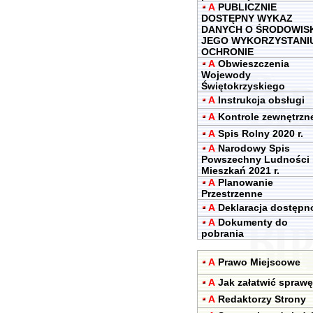
A
PUBLICZNIE
DOSTĘPNY WYKAZ
DANYCH O ŚRODOWIS
JEGO WYKORZYSTANIU
OCHRONIE
A
Obwieszczenia
Wojewody
Świętokrzyskiego
A
Instrukcja obsługi
A
Kontrole zewnętrzn
A
Spis Rolny 2020 r.
A
Narodowy Spis
Powszechny Ludności 
Mieszkań 2021 r.
A
Planowanie
Przestrzenne
A
Deklaracja dostępn
A
Dokumenty do
pobrania
A
Prawo Miejscowe
A
Jak załatwić sprawę
A
Redaktorzy Strony