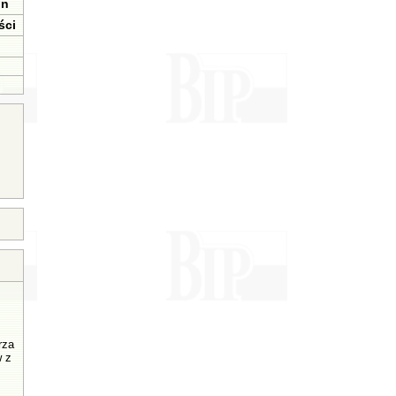
in
ści
rza
w z