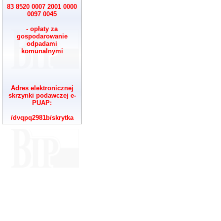
83 8520 0007 2001 0000
0097 0045
- opłaty za
gospodarowanie
odpadami
komunalnymi
Adres elektronicznej
skrzynki podawczej e-
PUAP:
/dvqpq2981b/skrytka