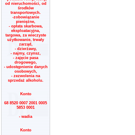
od nieruchomości, od
środków
transportowych.
-zobowiązanie
pieniężne,
- opłata skarbowa,
eksploatacyjna,
targowa, za wieczyste
użytkowanie, trwały
zarząd,
- dzierżawy,
- najmy, czynsz,
- zajęcie pasa
drogowego,
- udostępnienie danych
osobowych,
- zezwolenia na
sprzedaż alkoholu.
Konto
68 8520 0007 2001 0005
5853 0001
- wadia
Konto