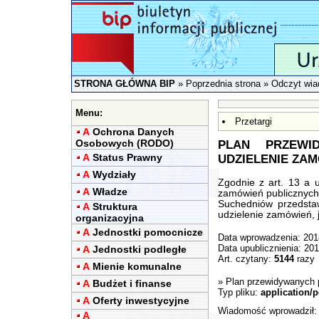
STRONA GŁÓWNA BIP
»
Poprzednia strona
» Odczyt wia
Menu:
Przetargi
A
Ochrona Danych
Osobowych (RODO)
PLAN PRZEWI
A
Status Prawny
UDZIELENIE ZAM
A
Wydziały
Zgodnie z art. 13 a 
A
Władze
zamówień publicznych 
Suchedniów przedsta
A
Struktura
udzielenie zamówień, 
organizacyjna
A
Jednostki pomocnicze
Data wprowadzenia: 201
A
Jednostki podległe
Data upublicznienia: 20
Art. czytany:
5144
razy
A
Mienie komunalne
»
Plan przewidywanych 
A
Budżet i finanse
Typ pliku:
application/p
A
Oferty inwestycyjne
Wiadomość wprowadził
A