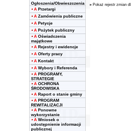
Ogłoszenia/Obwieszczenia
»
Pokaż rejestr zmian d
A
Przetargi
A
Zamówienia publiczne
A
Petycje
A
Pożytek publiczny
A
Oświadczenia
majątkowe
A
Rejestry i ewidencje
A
Oferty pracy
A
Kontakt
A
Wybory i Referenda
A
PROGRAMY,
STRATEGIE
A
OCHRONA
ŚRODOWISKA
A
Raport o stanie gminy
A
PROGRAM
REWITALIZACJI
A
Ponowne
wykorzystanie
A
Wniosek o
udostępnienie informacji
publicznej