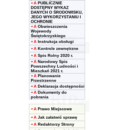
A
PUBLICZNIE
DOSTĘPNY WYKAZ
DANYCH O ŚRODOWISKU,
JEGO WYKORZYSTANIU I
OCHRONIE
A
Obwieszczenia
Wojewody
Świętokrzyskiego
A
Instrukcja obsługi
A
Kontrole zewnętrzne
A
Spis Rolny 2020 r.
A
Narodowy Spis
Powszechny Ludności i
Mieszkań 2021 r.
A
Planowanie
Przestrzenne
A
Deklaracja dostępności
A
Dokumenty do
pobrania
A
Prawo Miejscowe
A
Jak załatwić sprawę
A
Redaktorzy Strony