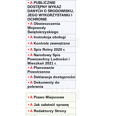
A
PUBLICZNIE
DOSTĘPNY WYKAZ
DANYCH O ŚRODOWISKU,
JEGO WYKORZYSTANIU I
OCHRONIE
A
Obwieszczenia
Wojewody
Świętokrzyskiego
A
Instrukcja obsługi
A
Kontrole zewnętrzne
A
Spis Rolny 2020 r.
A
Narodowy Spis
Powszechny Ludności i
Mieszkań 2021 r.
A
Planowanie
Przestrzenne
A
Deklaracja dostępności
A
Dokumenty do
pobrania
A
Prawo Miejscowe
A
Jak załatwić sprawę
A
Redaktorzy Strony