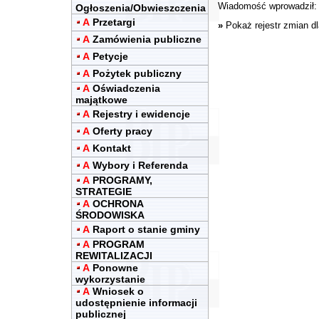
Wiadomość wprowadził
Ogłoszenia/Obwieszczenia
A
Przetargi
»
Pokaż rejestr zmian d
A
Zamówienia publiczne
A
Petycje
A
Pożytek publiczny
A
Oświadczenia
majątkowe
A
Rejestry i ewidencje
A
Oferty pracy
A
Kontakt
A
Wybory i Referenda
A
PROGRAMY,
STRATEGIE
A
OCHRONA
ŚRODOWISKA
A
Raport o stanie gminy
A
PROGRAM
REWITALIZACJI
A
Ponowne
wykorzystanie
A
Wniosek o
udostępnienie informacji
publicznej