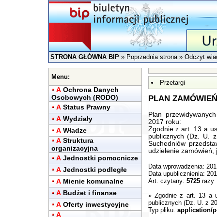
STRONA GŁÓWNA BIP
»
Poprzednia strona
» Odczyt wia
Menu:
Przetargi
A
Ochrona Danych
Osobowych (RODO)
PLAN ZAMÓWIEŃ
A
Status Prawny
Plan przewidywanyc
A
Wydziały
2017 roku:
Zgodnie z art. 13 a u
A
Władze
publicznych (Dz. U. 
A
Struktura
Suchedniów przedsta
organizacyjna
udzielenie zamówień, 
A
Jednostki pomocnicze
Data wprowadzenia: 201
A
Jednostki podległe
Data upublicznienia: 20
A
Mienie komunalne
Art. czytany:
5725
razy
A
Budżet i finanse
»
Zgodnie z art. 13 a
publicznych (Dz. U. z 20
A
Oferty inwestycyjne
Typ pliku:
application/p
A