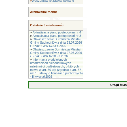
»
Wyszukiwanie zaawansowane
Archiwalne menu:
Ostatnie 5 wiadomości:
»
Aktualizacja planu postępowań nr 4
»
Aktualizacja planu postępowań nr 3
»
Obwieszczenie Burmistrza Miasta i
Gminy Suchedniów z dnia 23.07.2026
r. Znak: GPR.6733.4.2025
»
Obwieszczenie Burmistrza Miasta i
Gminy Suchedniów z dnia 27.07.2026
r. Znak: GPR.6730.97.2026
»
Informacja o udzielonych
umorzeniach niepodatkowych
należności budżetowych, o których
mowa w art. 60 ufp (zgodnie z art. 37
ust 1 ustawy o finansach publicznych)
- II kwartał 2026
Urząd Mias