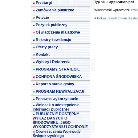
Typ pliku:
application/pdf
Przetargi
Zamówienia publiczne
Wiadomość wprowadził:
Ewa
Petycje
»
Pokaż rejestr zmian dla da
Pożytek publiczny
Oświadczenia majątkowe
Rejestry i ewidencje
Oferty pracy
Kontakt
Wybory i Referenda
PROGRAMY, STRATEGIE
OCHRONA ŚRODOWISKA
Raport o stanie gminy
PROGRAM REWITALIZACJI
Ponowne wykorzystanie
Wniosek o udostępnienie
informacji publicznej
PUBLICZNIE DOSTĘPNY
WYKAZ DANYCH O
ŚRODOWISKU, JEGO
WYKORZYSTANIU I OCHRONIE
Obwieszczenia Wojewody
Świętokrzyskiego