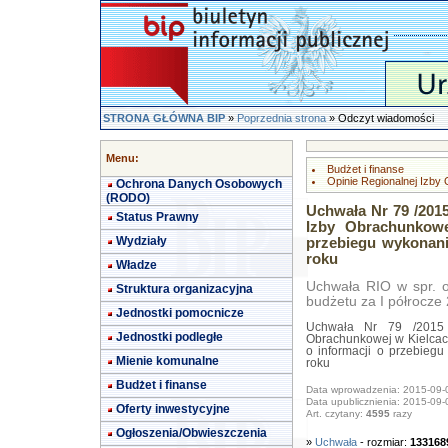
STRONA GŁÓWNA BIP
»
Poprzednia strona
» Odczyt wiadomości
Menu:
Budżet i finanse
Opinie Regionalnej Izby
Ochrona Danych Osobowych
(RODO)
Uchwała Nr 79 /201
Status Prawny
Izby Obrachunkowe
Wydziały
przebiegu wykonani
roku
Władze
Uchwała RIO w spr. op
Struktura organizacyjna
budżetu za I półrocze 
Jednostki pomocnicze
Uchwała Nr 79 /2015 
Jednostki podległe
Obrachunkowej w Kielcach
o informacji o przebieg
Mienie komunalne
roku
Budżet i finanse
Data wprowadzenia: 2015-09-
Data upublicznienia: 2015-09-
Oferty inwestycyjne
Art. czytany:
4595
razy
Ogłoszenia/Obwieszczenia
»
Uchwała
- rozmiar:
133168