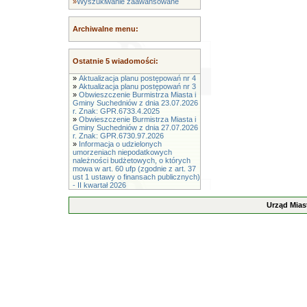
»
Wyszukiwanie zaawansowane
Archiwalne menu:
Ostatnie 5 wiadomości:
»
Aktualizacja planu postępowań nr 4
»
Aktualizacja planu postępowań nr 3
»
Obwieszczenie Burmistrza Miasta i
Gminy Suchedniów z dnia 23.07.2026
r. Znak: GPR.6733.4.2025
»
Obwieszczenie Burmistrza Miasta i
Gminy Suchedniów z dnia 27.07.2026
r. Znak: GPR.6730.97.2026
»
Informacja o udzielonych
umorzeniach niepodatkowych
należności budżetowych, o których
mowa w art. 60 ufp (zgodnie z art. 37
ust 1 ustawy o finansach publicznych)
- II kwartał 2026
Urząd Mias