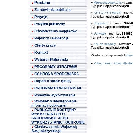
Przetargi
»
Mapa sozologiczna
- rozmi
Typ pliku:
application/pdf
Zamówienia publiczne
»
ORTOFOTOMAPA
- rozmi
Typ pliku:
application/pdf
Petycje
»
Prognoza
- rozmiar:
70424
Pożytek publiczny
Typ pliku:
application/pdf
Oświadczenia majątkowe
»
Uchwała
- rozmiar:
368987
Typ pliku:
application/pdf
Rejestry i ewidencje
»
Zał. do uchwały
- rozmiar:
Oferty pracy
Typ pliku:
application/pdf
Kontakt
Wiadomość wprowadził:
Ewa
Wybory i Referenda
»
Pokaż rejestr zmian dla da
PROGRAMY, STRATEGIE
OCHRONA ŚRODOWISKA
Raport o stanie gminy
PROGRAM REWITALIZACJI
Ponowne wykorzystanie
Wniosek o udostępnienie
informacji publicznej
PUBLICZNIE DOSTĘPNY
WYKAZ DANYCH O
ŚRODOWISKU, JEGO
WYKORZYSTANIU I OCHRONIE
Obwieszczenia Wojewody
Świętokrzyskiego