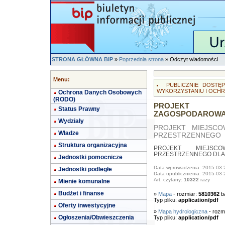
STRONA GŁÓWNA BIP
»
Poprzednia strona
» Odczyt wiadomości
Menu:
PUBLICZNIE DOST
WYKORZYSTANIU I OCHR
Ochrona Danych Osobowych
(RODO)
PROJEKT 
Status Prawny
ZAGOSPODAROWA
Wydziały
PROJEKT MIEJSC
Władze
PRZESTRZENNEGO
Struktura organizacyjna
PROJEKT MIEJSC
PRZESTRZENNEGO DLA TE
Jednostki pomocnicze
Data wprowadzenia: 2015-03-
Jednostki podległe
Data upublicznienia: 2015-03-
Art. czytany:
10322
razy
Mienie komunalne
Budżet i finanse
»
Mapa
- rozmiar:
5810362
ba
Typ pliku:
application/pdf
Oferty inwestycyjne
»
Mapa hydrologiczna
- rozm
Ogłoszenia/Obwieszczenia
Typ pliku:
application/pdf