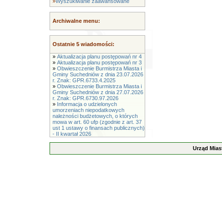
»
Wyszukiwanie zaawansowane
Archiwalne menu:
Ostatnie 5 wiadomości:
»
Aktualizacja planu postępowań nr 4
»
Aktualizacja planu postępowań nr 3
»
Obwieszczenie Burmistrza Miasta i
Gminy Suchedniów z dnia 23.07.2026
r. Znak: GPR.6733.4.2025
»
Obwieszczenie Burmistrza Miasta i
Gminy Suchedniów z dnia 27.07.2026
r. Znak: GPR.6730.97.2026
»
Informacja o udzielonych
umorzeniach niepodatkowych
należności budżetowych, o których
mowa w art. 60 ufp (zgodnie z art. 37
ust 1 ustawy o finansach publicznych)
- II kwartał 2026
Urząd Mias