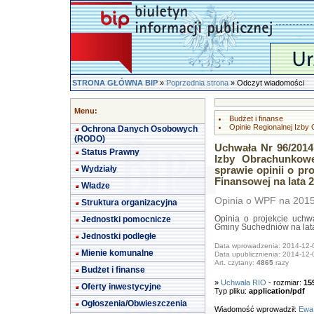
STRONA GŁÓWNA BIP
»
Poprzednia strona
» Odczyt wiadomości
Menu:
Budżet i finanse
Opinie Regionalnej Izby
Ochrona Danych Osobowych
(RODO)
Uchwała Nr 96/2014
Status Prawny
Izby Obrachunkowe
Wydziały
sprawie opinii o pr
Finansowej na lata 2
Władze
Opinia o WPF na 2015
Struktura organizacyjna
Jednostki pomocnicze
Opinia o projekcie uchw
Gminy Suchedniów na lat
Jednostki podległe
Data wprowadzenia: 2014-12-
Mienie komunalne
Data upublicznienia: 2014-12-
Art. czytany:
4865
razy
Budżet i finanse
»
Uchwała RIO
- rozmiar:
15
Oferty inwestycyjne
Typ pliku:
application/pdf
Ogłoszenia/Obwieszczenia
Wiadomość wprowadził:
Ewa