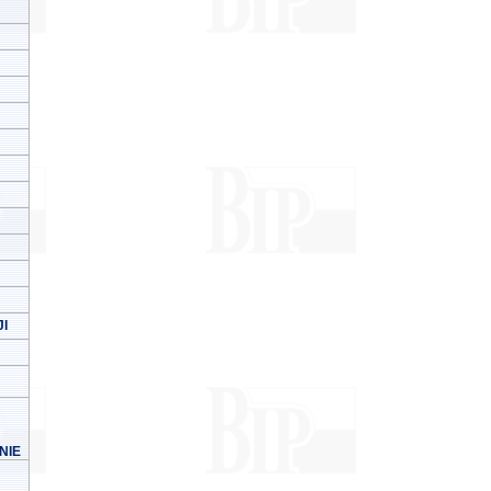
I
NIE