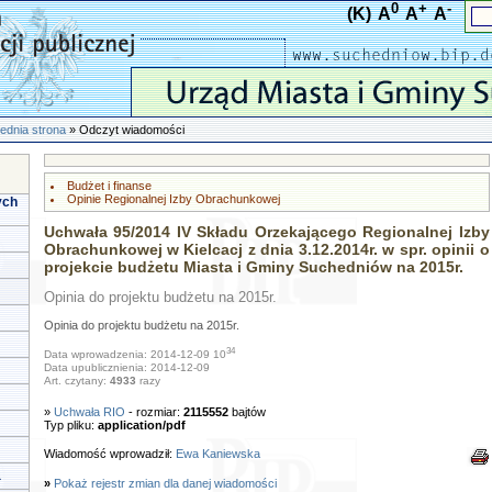
0
+
-
(K)
A
A
A
ednia strona
» Odczyt wiadomości
Budżet i finanse
Opinie Regionalnej Izby Obrachunkowej
ych
Uchwała 95/2014 IV Składu Orzekającego Regionalnej Izby
Obrachunkowej w Kielcacj z dnia 3.12.2014r. w spr. opinii o
projekcie budżetu Miasta i Gminy Suchedniów na 2015r.
Opinia do projektu budżetu na 2015r.
Opinia do projektu budżetu na 2015r.
34
Data wprowadzenia: 2014-12-09 10
Data upublicznienia: 2014-12-09
Art. czytany:
4933
razy
»
Uchwała RIO
- rozmiar:
2115552
bajtów
Typ pliku:
application/pdf
Wiadomość wprowadził:
Ewa Kaniewska
a
»
Pokaż rejestr zmian dla danej wiadomości