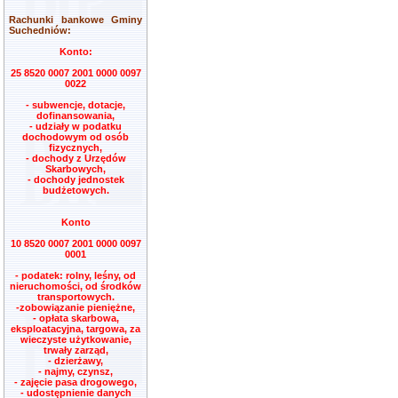
Rachunki bankowe Gminy
Suchedniów:
Konto:
25 8520 0007 2001 0000 0097
0022
- subwencje, dotacje,
dofinansowania,
- udziały w podatku
dochodowym od osób
fizycznych,
- dochody z Urzędów
Skarbowych,
- dochody jednostek
budżetowych.
Konto
10 8520 0007 2001 0000 0097
0001
- podatek: rolny, leśny, od
nieruchomości, od środków
transportowych.
-zobowiązanie pieniężne,
- opłata skarbowa,
eksploatacyjna, targowa, za
wieczyste użytkowanie,
trwały zarząd,
- dzierżawy,
- najmy, czynsz,
- zajęcie pasa drogowego,
- udostępnienie danych