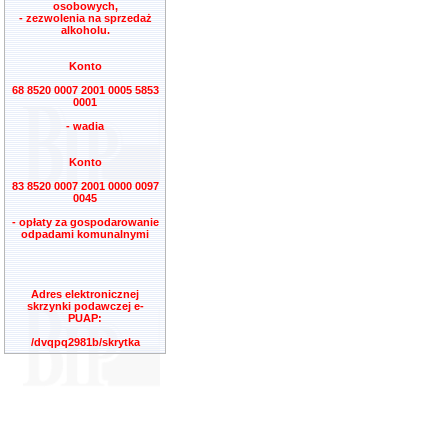
osobowych,
- zezwolenia na sprzedaż
alkoholu.
Konto
68 8520 0007 2001 0005 5853
0001
- wadia
Konto
83 8520 0007 2001 0000 0097
0045
- opłaty za gospodarowanie
odpadami komunalnymi
Adres elektronicznej
skrzynki podawczej e-
PUAP:
/dvqpq2981b/skrytka