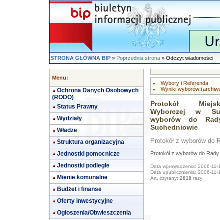
STRONA GŁÓWNA BIP
»
Poprzednia strona
» Odczyt wiadomości
Menu:
Wybory i Referenda
Wyniki wyborów (archiw
Ochrona Danych Osobowych
(RODO)
Protokół Miejs
Status Prawny
Wyborczej w Su
Wydziały
wyborów do Rady
Suchedniowie
Władze
Protokół z wyborów do R
Struktura organizacyjna
Jednostki pomocnicze
Protokół z wyborów do Rady 
Jednostki podległe
Data wprowadzenia: 2006-11-
Data upublicznienia: 2006-11-
Mienie komunalne
Art. czytany:
2818
razy
Budżet i finanse
Oferty inwestycyjne
Ogłoszenia/Obwieszczenia