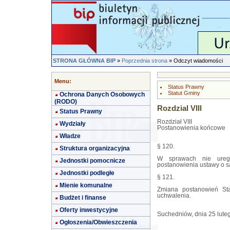
STRONA GŁÓWNA BIP
»
Poprzednia strona
» Odczyt wiadomości
Menu:
Status Prawny
Statut Gminy
Ochrona Danych Osobowych
(RODO)
Rozdzial VIII
Status Prawny
Rozdział VIII
Wydziały
Postanowienia końcowe
Władze
§ 120.
Struktura organizacyjna
W sprawach nie uregu
Jednostki pomocnicze
postanowienia ustawy o s
Jednostki podległe
§ 121.
Mienie komunalne
Zmiana postanowień Sta
uchwalenia.
Budżet i finanse
Oferty inwestycyjne
Suchedniów, dnia 25 luteg
Ogłoszenia/Obwieszczenia