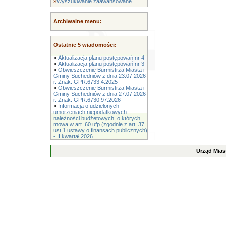
»
Wyszukiwanie zaawansowane
Archiwalne menu:
Ostatnie 5 wiadomości:
»
Aktualizacja planu postępowań nr 4
»
Aktualizacja planu postępowań nr 3
»
Obwieszczenie Burmistrza Miasta i
Gminy Suchedniów z dnia 23.07.2026
r. Znak: GPR.6733.4.2025
»
Obwieszczenie Burmistrza Miasta i
Gminy Suchedniów z dnia 27.07.2026
r. Znak: GPR.6730.97.2026
»
Informacja o udzielonych
umorzeniach niepodatkowych
należności budżetowych, o których
mowa w art. 60 ufp (zgodnie z art. 37
ust 1 ustawy o finansach publicznych)
- II kwartał 2026
Urząd Mias