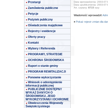
Przetargi
Data wprowadzenia: 2003-07-
Data upublicznienia: 2003-07-
Zamówienia publiczne
Art. czytany:
8715
razy
Petycje
Wiadomość wprowadził:
Adm
Pożytek publiczny
»
Pokaż rejestr zmian dla da
Oświadczenia majątkowe
Rejestry i ewidencje
Oferty pracy
Kontakt
Wybory i Referenda
PROGRAMY, STRATEGIE
OCHRONA ŚRODOWISKA
Raport o stanie gminy
PROGRAM REWITALIZACJI
Ponowne wykorzystanie
Wniosek o udostępnienie
informacji publicznej
PUBLICZNIE DOSTĘPNY
WYKAZ DANYCH O
ŚRODOWISKU, JEGO
WYKORZYSTANIU I OCHRONIE
Obwieszczenia Wojewody
Świętokrzyskiego