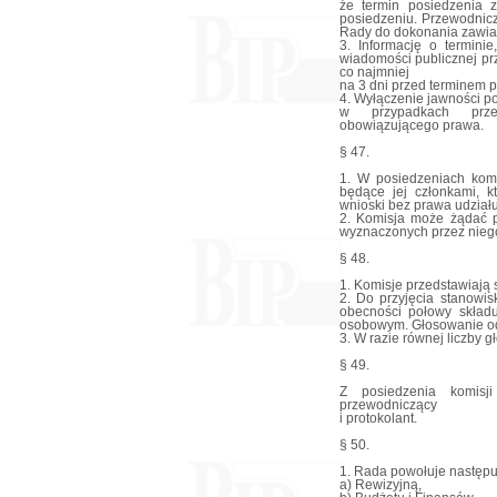
że termin posiedzenia 
posiedzeniu. Przewodnic
Rady do dokonania zawia
3. Informację o termini
wiadomości publicznej pr
co najmniej
na 3 dni przed terminem p
4. Wyłączenie jawności po
w przypadkach prze
obowiązującego prawa.
§ 47.
1. W posiedzeniach komi
będące jej członkami, k
wnioski bez prawa udział
2. Komisja może żądać p
wyznaczonych przez nieg
§ 48.
1. Komisje przedstawiają 
2. Do przyjęcia stanowi
obecności połowy składu
osobowym. Głosowanie odb
3. W razie równej liczby 
§ 49.
Z posiedzenia komisji
przewodniczący
i protokolant.
§ 50.
1. Rada powołuje następuj
a) Rewizyjną,