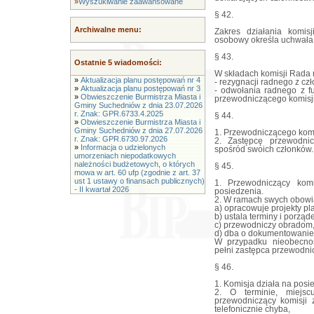
»
Wyszukiwanie zaawansowane
§ 42.
Archiwalne menu:
Zakres działania komisj
osobowy określa uchwała
§ 43.
Ostatnie 5 wiadomości:
W składach komisji Rada
»
Aktualizacja planu postępowań nr 4
- rezygnacji radnego z czł
»
Aktualizacja planu postępowań nr 3
- odwołania radnego z f
»
Obwieszczenie Burmistrza Miasta i
przewodniczącego komisji
Gminy Suchedniów z dnia 23.07.2026
r. Znak: GPR.6733.4.2025
§ 44.
»
Obwieszczenie Burmistrza Miasta i
Gminy Suchedniów z dnia 27.07.2026
1. Przewodniczącego komi
r. Znak: GPR.6730.97.2026
2. Zastępcę przewodnic
»
Informacja o udzielonych
spośród swoich członków.
umorzeniach niepodatkowych
należności budżetowych, o których
§ 45.
mowa w art. 60 ufp (zgodnie z art. 37
ust 1 ustawy o finansach publicznych)
1. Przewodniczący komi
- II kwartał 2026
posiedzenia.
2. W ramach swych obowi
a) opracowuje projekty pl
b) ustala terminy i porząd
c) przewodniczy obradom
d) dba o dokumentowanie 
W przypadku nieobecnoś
pełni zastępca przewodni
§ 46.
1. Komisja działa na posi
2. O terminie, miejsc
przewodniczący komisji 
telefonicznie chyba,