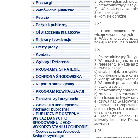
1. Do wewnętrznych orga
Przetargi
1) przewodniczący Rady,
2) dwóch wiceprzewodnic
Zamówienia publiczne
3) komisje stałe,
4) komisje doraźne.
Petycje
§ 34.
Pożytek publiczny
1. Rada wybiera ze 
Oświadczenia majątkowe
wiceprzewodniczących.
2. Wyboru przewodniczą
Rejestry i ewidencje
nowej kadencji na pierwsze
Oferty pracy
§ 35.
Kontakt
1. Przewodniczący Rady or
2. W ramach organizowan
Wybory i Referenda
a) reprezentuje Radę na z
b) zwołuje sesje,
PROGRAMY, STRATEGIE
c) ustala projekt porządku
d) koordynuje prace komisj
OCHRONA ŚRODOWISKA
e) kieruje obsługą kancel
3. W ramach prowadzenia
Raport o stanie gminy
a) otwiera sesję,
b) przewodniczy obradom
PROGRAM REWITALIZACJI
c) zarządza i przeprowad
d) podpisuje uchwały rady
Ponowne wykorzystanie
e) czuwa nad właściwym p
Wniosek o udostępnienie
f) czuwa nad zapewnie
przez radnych ich mandat
informacji publicznej
g) zamyka sesje.
PUBLICZNIE DOSTĘPNY
4. Rada, na wniosek P
WYKAZ DANYCH O
uchwały inną, niż Prze
ŚRODOWISKU, JEGO
zewnątrz.
WYKORZYSTANIU I OCHRONIE
§ 36.
Obwieszczenia Wojewody
Świętokrzyskiego