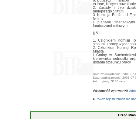
b) Budżetu i Finansów,
c) inne, których powołani
2. Zasady i tryb dział
niniejszego Statutu.
3. Komisja Budżetu i Fi
Gminy
i planami finansowymi
funduszami celowymi.
§ 51.
1. Członkiem Komisji R
stosunku pracy w jednost
2. Członkiem Komisji Re
Miasta
i Gminy w Suchedniowie
kierownika jednostki or
ustania stosunku pracy.
Data wprowadzenia: 2003-07-
Data upublicznienia: 2003-07-
Art. czytany:
9169
razy
Wiadomość wprowadził:
Adm
»
Pokaż rejestr zmian dla da
Urząd Mias