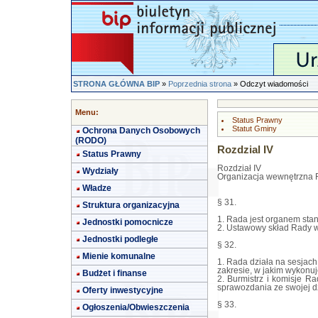
STRONA GŁÓWNA BIP
»
Poprzednia strona
» Odczyt wiadomości
Menu:
Status Prawny
Statut Gminy
Ochrona Danych Osobowych
(RODO)
Rozdzial IV
Status Prawny
Rozdział IV
Wydziały
Organizacja wewnętrzna 
Władze
§ 31.
Struktura organizacyjna
1. Rada jest organem sta
Jednostki pomocnicze
2. Ustawowy skład Rady w
Jednostki podległe
§ 32.
Mienie komunalne
1. Rada działa na sesjach
zakresie, w jakim wykonu
Budżet i finanse
2. Burmistrz i komisje Ra
sprawozdania ze swojej dz
Oferty inwestycyjne
§ 33.
Ogłoszenia/Obwieszczenia