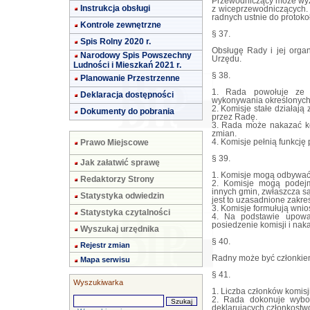
Przewodniczący może wy
Instrukcja obsługi
z wiceprzewodniczących.
radnych ustnie do protoko
Kontrole zewnętrzne
§ 37.
Spis Rolny 2020 r.
Obsługę Rady i jej org
Narodowy Spis Powszechny
Urzędu.
Ludności i Mieszkań 2021 r.
§ 38.
Planowanie Przestrzenne
1. Rada powołuje ze 
Deklaracja dostępności
wykonywania określonych
2. Komisje stałe działaj
Dokumenty do pobrania
przez Radę.
3. Rada może nakazać k
zmian.
Prawo Miejscowe
4. Komisje pełnią funkcję
§ 39.
Jak załatwić sprawę
1. Komisje mogą odbywać
Redaktorzy Strony
2. Komisje mogą podej
innych gmin, zwłaszcza są
Statystyka odwiedzin
jest to uzasadnione zakre
3. Komisje formułują wnios
Statystyka czytalności
4. Na podstawie upowa
posiedzenie komisji i nak
Wyszukaj urzędnika
§ 40.
Rejestr zmian
Radny może być członkiem
Mapa serwisu
§ 41.
Wyszukiwarka
1. Liczba członków komisji
2. Rada dokonuje wybor
deklarujących członkostw