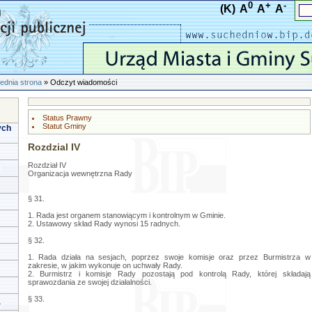
0
+
-
(K)
A
A
A
ednia strona
» Odczyt wiadomości
Status Prawny
Statut Gminy
ych
Rozdzial IV
Rozdział IV
Organizacja wewnętrzna Rady
§ 31.
1. Rada jest organem stanowiącym i kontrolnym w Gminie.
2. Ustawowy skład Rady wynosi 15 radnych.
§ 32.
1. Rada działa na sesjach, poprzez swoje komisje oraz przez Burmistrza w
zakresie, w jakim wykonuje on uchwały Rady.
2. Burmistrz i komisje Rady pozostają pod kontrolą Rady, której składają
sprawozdania ze swojej działalności.
§ 33.
a