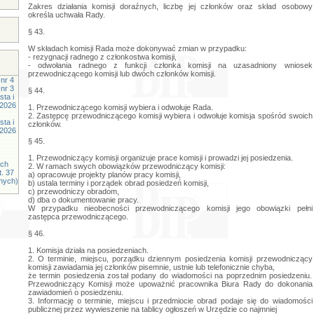
Zakres działania komisji doraźnych, liczbę jej członków oraz skład osobowy
określa uchwała Rady.
§ 43.
W składach komisji Rada może dokonywać zmian w przypadku:
- rezygnacji radnego z członkostwa komisji,
- odwołania radnego z funkcji członka komisji na uzasadniony wniosek
przewodniczącego komisji lub dwóch członków komisji.
nr 4
nr 3
§ 44.
ta i
.2026
1. Przewodniczącego komisji wybiera i odwołuje Rada.
2. Zastępcę przewodniczącego komisji wybiera i odwołuje komisja spośród swoich
ta i
członków.
.2026
§ 45.
1. Przewodniczący komisji organizuje prace komisji i prowadzi jej posiedzenia.
ych
2. W ramach swych obowiązków przewodniczący komisji:
t. 37
a) opracowuje projekty planów pracy komisji,
znych)
b) ustala terminy i porządek obrad posiedzeń komisji,
c) przewodniczy obradom,
d) dba o dokumentowanie pracy.
W przypadku nieobecności przewodniczącego komisji jego obowiązki pełni
zastępca przewodniczącego.
§ 46.
1. Komisja działa na posiedzeniach.
2. O terminie, miejscu, porządku dziennym posiedzenia komisji przewodniczący
komisji zawiadamia jej członków pisemnie, ustnie lub telefonicznie chyba,
że termin posiedzenia został podany do wiadomości na poprzednim posiedzeniu.
Przewodniczący Komisji może upoważnić pracownika Biura Rady do dokonania
zawiadomień o posiedzeniu.
3. Informację o terminie, miejscu i przedmiocie obrad podaje się do wiadomości
publicznej przez wywieszenie na tablicy ogłoszeń w Urzędzie co najmniej