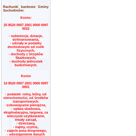
Rachunki bankowe Gminy
Suchedniów:
Konto:
25 8520 0007 2001 0000 0097
0022
- subwencje, dotacje,
dofinansowania,
- udziały w podatku
dochodowym od osób
fizycznych,
- dochody z Urzędów
Skarbowych,
- dochody jednostek
budżetowych.
Konto
10 8520 0007 2001 0000 0097
0001
- podatek: rolny, leśny, od
nieruchomości, od środków
transportowych.
-zobowiązanie pieniężne,
- opłata skarbowa,
eksploatacyjna, targowa, za
wieczyste użytkowanie,
trwały zarząd,
- dzierżawy,
- najmy, czynsz,
- zajęcie pasa drogowego,
- udostępnienie danych