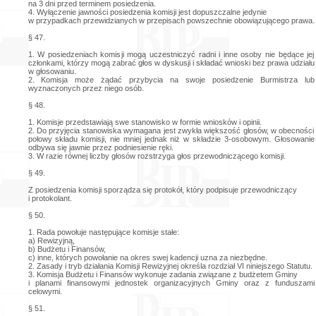
na 3 dni przed terminem posiedzenia.
4. Wyłączenie jawności posiedzenia komisji jest dopuszczalne jedynie
w przypadkach przewidzianych w przepisach powszechnie obowiązującego prawa.
§ 47.
1. W posiedzeniach komisji mogą uczestniczyć radni i inne osoby nie będące jej
członkami, którzy mogą zabrać głos w dyskusji i składać wnioski bez prawa udziału
w głosowaniu.
2. Komisja może żądać przybycia na swoje posiedzenie Burmistrza lub
wyznaczonych przez niego osób.
§ 48.
1. Komisje przedstawiają swe stanowisko w formie wniosków i opinii.
2. Do przyjęcia stanowiska wymagana jest zwykła większość głosów, w obecności
połowy składu komisji, nie mniej jednak niż w składzie 3-osobowym. Głosowanie
odbywa się jawnie przez podniesienie ręki.
3. W razie równej liczby głosów rozstrzyga głos przewodniczącego komisji.
§ 49.
Z posiedzenia komisji sporządza się protokół, który podpisuje przewodniczący
i protokolant.
§ 50.
1. Rada powołuje następujące komisje stałe:
a) Rewizyjną,
b) Budżetu i Finansów,
c) inne, których powołanie na okres swej kadencji uzna za niezbędne.
2. Zasady i tryb działania Komisji Rewizyjnej określa rozdział VI niniejszego Statutu.
3. Komisja Budżetu i Finansów wykonuje zadania związane z budżetem Gminy
i planami finansowymi jednostek organizacyjnych Gminy oraz z funduszami
celowymi.
§ 51.