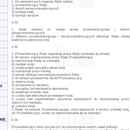
1. Do wewnętrznych organów Rady należą:
1) przewodniczący Rady,
2) dwóch wiceprzewodniczących,
3) komisje stałe,
4) komisje doraźne.
§ 34.
1. Rada wybiera ze swego grona przewodniczącego i dwóch
wiceprzewodniczących.
2. Wyboru przewodniczącego i wiceprzewodniczących dokonuje Rada nowej
kadencji na pierwszej sesji.
§ 35.
1. Przewodniczący Rady organizuje pracę Rady i prowadzi jej obrady.
2. W ramach organizowania pracy Rady Przewodniczący:
a) reprezentuje Radę na zewnątrz,
b) zwołuje sesje,
c) ustala projekt porządku obrad sesji,
d) koordynuje prace komisji,
e) kieruje obsługą kancelaryjną posiedzeń Rady.
3. W ramach prowadzenia obrad Przewodniczący:
a) otwiera sesję,
b) przewodniczy obradom,
I
c) zarządza i przeprowadza głosowania,
d) podpisuje uchwały rady,
e) czuwa nad właściwym przebiegiem sesji,
f) czuwa nad zapewnieniem warunków niezbędnych do wykonywania przez
radnych ich mandatu,
g) zamyka sesje.
4. Rada, na wniosek Przewodniczącego, może upoważnić w drodze uchwały inną,
niż Przewodniczący, osobę do reprezentowania jej na zewnątrz.
NIE
§ 36.
Przewodniczący może wyznaczyć do wykonywania swoich zadań jednego