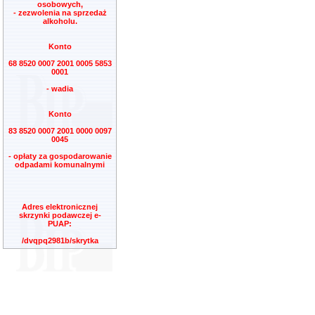
osobowych,
- zezwolenia na sprzedaż
alkoholu.
Konto
68 8520 0007 2001 0005 5853
0001
- wadia
Konto
83 8520 0007 2001 0000 0097
0045
- opłaty za gospodarowanie
odpadami komunalnymi
Adres elektronicznej
skrzynki podawczej e-
PUAP:
/dvqpq2981b/skrytka