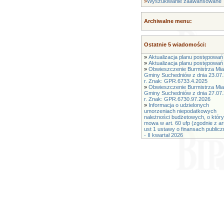
»
Wyszukiwanie zaawansowane
Archiwalne menu:
Ostatnie 5 wiadomości:
»
Aktualizacja planu postępowań 
»
Aktualizacja planu postępowań 
»
Obwieszczenie Burmistrza Mias
Gminy Suchedniów z dnia 23.07
r. Znak: GPR.6733.4.2025
»
Obwieszczenie Burmistrza Mias
Gminy Suchedniów z dnia 27.07
r. Znak: GPR.6730.97.2026
»
Informacja o udzielonych
umorzeniach niepodatkowych
należności budżetowych, o któr
mowa w art. 60 ufp (zgodnie z ar
ust 1 ustawy o finansach public
- II kwartał 2026