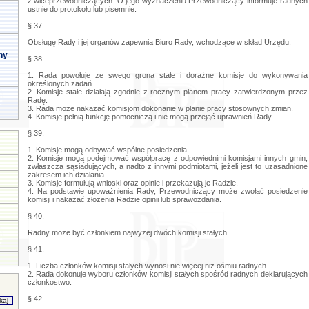
z wiceprzewodniczących. O jego wyznaczeniu Przewodniczący informuje radnych
ustnie do protokołu lub pisemnie.
§ 37.
Obsługę Rady i jej organów zapewnia Biuro Rady, wchodzące w skład Urzędu.
ny
§ 38.
1. Rada powołuje ze swego grona stałe i doraźne komisje do wykonywania
określonych zadań.
2. Komisje stałe działają zgodnie z rocznym planem pracy zatwierdzonym przez
Radę.
3. Rada może nakazać komisjom dokonanie w planie pracy stosownych zmian.
4. Komisje pełnią funkcję pomocniczą i nie mogą przejąć uprawnień Rady.
§ 39.
1. Komisje mogą odbywać wspólne posiedzenia.
2. Komisje mogą podejmować współpracę z odpowiednimi komisjami innych gmin,
zwłaszcza sąsiadujących, a nadto z innymi podmiotami, jeżeli jest to uzasadnione
zakresem ich działania.
3. Komisje formułują wnioski oraz opinie i przekazują je Radzie.
4. Na podstawie upoważnienia Rady, Przewodniczący może zwołać posiedzenie
komisji i nakazać złożenia Radzie opinii lub sprawozdania.
§ 40.
Radny może być członkiem najwyżej dwóch komisji stałych.
§ 41.
1. Liczba członków komisji stałych wynosi nie więcej niż ośmiu radnych.
2. Rada dokonuje wyboru członków komisji stałych spośród radnych deklarujących
członkostwo.
§ 42.