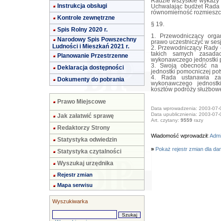
Radzie wszystkie wykazy
Instrukcja obsługi
Uchwalając budżet Rada 
równomierność rozmieszcz
Kontrole zewnętrzne
§ 19.
Spis Rolny 2020 r.
1. Przewodniczący org
Narodowy Spis Powszechny
prawo uczestniczyć w ses
Ludności i Mieszkań 2021 r.
2. Przewodniczący Rady 
takich samych zasada
Planowanie Przestrzenne
wykonawczego jednostki p
3. Swoją obecność na 
Deklaracja dostępności
jednostki pomocniczej pot
4. Rada ustanawia za
Dokumenty do pobrania
wykonawczego jednostki
kosztów podróży służbowe
Prawo Miejscowe
Data wprowadzenia: 2003-07-
Data upublicznienia: 2003-07-
Jak załatwić sprawę
Art. czytany:
9559
razy
Redaktorzy Strony
Wiadomość wprowadził:
Adm
Statystyka odwiedzin
»
Pokaż rejestr zmian dla da
Statystyka czytalności
Wyszukaj urzędnika
Rejestr zmian
Mapa serwisu
Wyszukiwarka