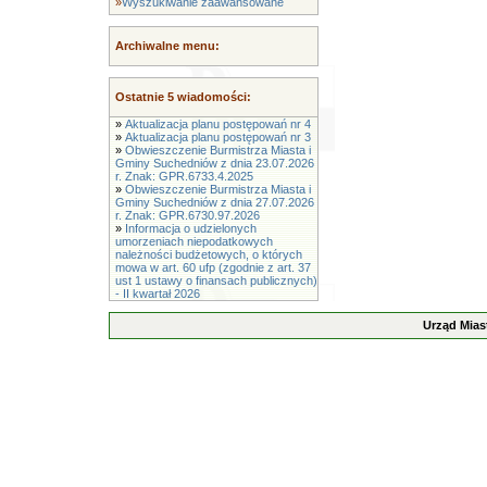
»
Wyszukiwanie zaawansowane
Archiwalne menu:
Ostatnie 5 wiadomości:
»
Aktualizacja planu postępowań nr 4
»
Aktualizacja planu postępowań nr 3
»
Obwieszczenie Burmistrza Miasta i
Gminy Suchedniów z dnia 23.07.2026
r. Znak: GPR.6733.4.2025
»
Obwieszczenie Burmistrza Miasta i
Gminy Suchedniów z dnia 27.07.2026
r. Znak: GPR.6730.97.2026
»
Informacja o udzielonych
umorzeniach niepodatkowych
należności budżetowych, o których
mowa w art. 60 ufp (zgodnie z art. 37
ust 1 ustawy o finansach publicznych)
- II kwartał 2026
Urząd Mias