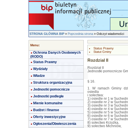
STRONA GŁÓWNA BIP
»
Poprzednia strona
» Odczyt wiadomości
Menu:
Status Prawny
Statut Gminy
Ochrona Danych Osobowych
(RODO)
Rozdzial II
Status Prawny
Rozdział II
Wydziały
Jednostki pomocnicze Gm
Władze
§ 16.
Struktura organizacyjna
1. W ramach Gminy dzia
Jednostki pomocnicze
osiedla
i sołectwa:
Jednostki podległe
1) osiedle nr 1 w Suchedn
2) osiedle nr 2 w Suchedn
Mienie komunalne
3) osiedle nr 3 w Suchedn
4) osiedle nr 4 w Suchedn
Budżet i finanse
5) osiedle nr 5 w Suchedn
6) osiedle nr 6 w Suchedn
Oferty inwestycyjne
7) osiedle nr 7 w Suchedn
8) sołectwo Krzyżka,
Ogłoszenia/Obwieszczenia
9) sołectwo Michniów,