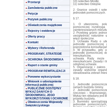
10) sołectwo Mostki,
Przetargi
11) sołectwo Ostojów.
Zamówienia publiczne
2. Granice osiedli i so
jednostek pomocniczych.
Petycje
§ 17.
Pożytek publiczny
1. O utworzeniu, połą
Oświadczenia majątkowe
pomocniczej rozstrzyga
zainteresowanych mieszk
Rejestry i ewidencje
2. Przebieg granic jedno
uwzględniać naturalne 
Oferty pracy
więzi społeczne.
3. Uchwała Rady o utwo
Kontakt
jednostki pomocniczej
poprzedzona konsultacja
Wybory i Referenda
4. W przypadku, gdy utw
jednostki pomocniczej 
PROGRAMY, STRATEGIE
mieszkańców,
uchwała Rady może b
OCHRONA ŚRODOWISKA
mieszkańcami. Zasady i t
odrębnej uchwale.
Raport o stanie gminy
5. Organizację i zakres 
zasady wyborów organó
PROGRAM REWITALIZACJI
obradowania zebrań mies
Ponowne wykorzystanie
§ 18.
Wniosek o udostępnienie
1. Jednostki pomocnic
informacji publicznej
ramach budżetu Gminy.
PUBLICZNIE DOSTĘPNY
2. Jednostki pomocnicz
WYKAZ DANYCH O
rzeczowo – finansowego, 
ŚRODOWISKU, JEGO
Wykaz ten składany jest 
WYKORZYSTANIU I OCHRONIE
projektu budżetu.
3. Burmistrz sporządzaj
Obwieszczenia Wojewody
jednostek pomocniczych
Świętokrzyskiego