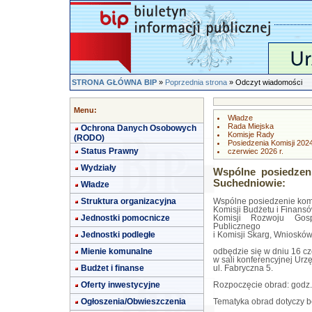
STRONA GŁÓWNA BIP
»
Poprzednia strona
» Odczyt wiadomości
Menu:
Władze
Rada Miejska
Ochrona Danych Osobowych
Komisje Rady
(RODO)
Posiedzenia Komisji 202
Status Prawny
czerwiec 2026 r.
Wydziały
Wspólne posiedzeni
Suchedniowie:
Władze
Struktura organizacyjna
Wspólne posiedzenie komisj
Komisji Budżetu i Finansó
Jednostki pomocnicze
Komisji Rozwoju Gos
Publicznego
Jednostki podległe
i Komisji Skarg, Wniosków 
Mienie komunalne
odbędzie się w dniu 16 cz
w sali konferencyjnej Ur
Budżet i finanse
ul. Fabryczna 5.
Oferty inwestycyjne
Rozpoczęcie obrad: godz.
Ogłoszenia/Obwieszczenia
Tematyka obrad dotyczy bę