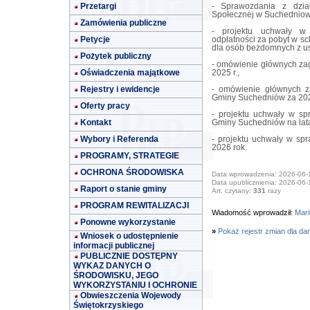
Przetargi
- Sprawozdania z dzia
Społecznej w Suchedniowi
Zamówienia publiczne
- projektu uchwały w
Petycje
odpłatności za pobyt w s
dla osób bezdomnych z u
Pożytek publiczny
- omówienie głównych za
Oświadczenia majątkowe
2025 r.,
Rejestry i ewidencje
- omówienie głównych z
Gminy Suchedniów za 202
Oferty pracy
- projektu uchwały w sp
Kontakt
Gminy Suchedniów na lat
Wybory i Referenda
- projektu uchwały w s
2026 rok.
PROGRAMY, STRATEGIE
OCHRONA ŚRODOWISKA
Data wprowadzenia: 2026-06-
Data upublicznienia: 2026-06-
Raport o stanie gminy
Art. czytany:
331
razy
PROGRAM REWITALIZACJI
Wiadomość wprowadził:
Mari
Ponowne wykorzystanie
»
Pokaż rejestr zmian dla da
Wniosek o udostępnienie
informacji publicznej
PUBLICZNIE DOSTĘPNY
WYKAZ DANYCH O
ŚRODOWISKU, JEGO
WYKORZYSTANIU I OCHRONIE
Obwieszczenia Wojewody
Świętokrzyskiego