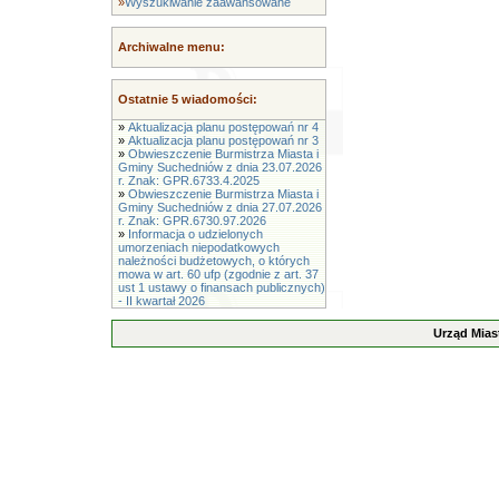
»
Wyszukiwanie zaawansowane
Archiwalne menu:
Ostatnie 5 wiadomości:
»
Aktualizacja planu postępowań nr 4
»
Aktualizacja planu postępowań nr 3
»
Obwieszczenie Burmistrza Miasta i
Gminy Suchedniów z dnia 23.07.2026
r. Znak: GPR.6733.4.2025
»
Obwieszczenie Burmistrza Miasta i
Gminy Suchedniów z dnia 27.07.2026
r. Znak: GPR.6730.97.2026
»
Informacja o udzielonych
umorzeniach niepodatkowych
należności budżetowych, o których
mowa w art. 60 ufp (zgodnie z art. 37
ust 1 ustawy o finansach publicznych)
- II kwartał 2026
Urząd Mias