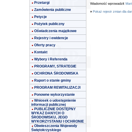
Przetargi
Wiadomość wprowadził:
Mari
Zamówienia publiczne
»
Pokaż rejestr zmian dla da
Petycje
Pożytek publiczny
Oświadczenia majątkowe
Rejestry i ewidencje
Oferty pracy
Kontakt
Wybory i Referenda
PROGRAMY, STRATEGIE
OCHRONA ŚRODOWISKA
Raport o stanie gminy
PROGRAM REWITALIZACJI
Ponowne wykorzystanie
Wniosek o udostępnienie
informacji publicznej
PUBLICZNIE DOSTĘPNY
WYKAZ DANYCH O
ŚRODOWISKU, JEGO
WYKORZYSTANIU I OCHRONIE
Obwieszczenia Wojewody
Świętokrzyskiego