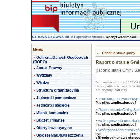
STRONA GŁÓWNA BIP
»
Poprzednia strona
» Odczyt wiadomości
Menu:
Raport o stanie gminy
Ochrona Danych Osobowych
(RODO)
Raport o stanie Gm
Status Prawny
Raport o stanie Gminy Su
Wydziały
Władze
Data wprowadzenia: 2026-06-
Data upublicznienia: 2026-06-
Struktura organizacyjna
Art. czytany:
758
razy
Jednostki pomocnicze
»
Informacja Przewodniczące
Typ pliku:
application/pdf
Jednostki podległe
»
Raport o stanie Gminy Suc
Mienie komunalne
Typ pliku:
application/pdf
Budżet i finanse
»
wzór zgłoszenia mieszkańc
Typ pliku:
application/pdf
Oferty inwestycyjne
»
Wzór zgłoszenia mieszkań
Typ pl
Ogłoszenia/Obwieszczenia
officedocument.wordproc