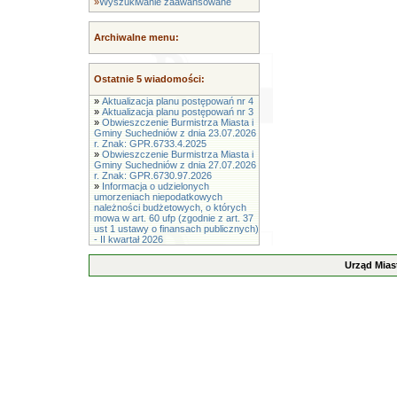
»
Wyszukiwanie zaawansowane
Archiwalne menu:
Ostatnie 5 wiadomości:
»
Aktualizacja planu postępowań nr 4
»
Aktualizacja planu postępowań nr 3
»
Obwieszczenie Burmistrza Miasta i
Gminy Suchedniów z dnia 23.07.2026
r. Znak: GPR.6733.4.2025
»
Obwieszczenie Burmistrza Miasta i
Gminy Suchedniów z dnia 27.07.2026
r. Znak: GPR.6730.97.2026
»
Informacja o udzielonych
umorzeniach niepodatkowych
należności budżetowych, o których
mowa w art. 60 ufp (zgodnie z art. 37
ust 1 ustawy o finansach publicznych)
- II kwartał 2026
Urząd Mias