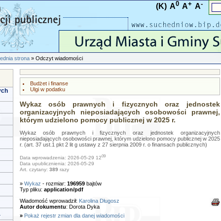
0
+
-
(K)
A
A
A
ednia strona
» Odczyt wiadomości
Budżet i finanse
Ulgi w podatku
ych
Wykaz osób prawnych i fizycznych oraz jednostek
organizacyjnych nieposiadających osobowości prawnej,
którym udzielono pomocy publicznej w 2025 r.
Wykaz osób prawnych i fizycznych oraz jednostek organizacyjnych
nieposiadających osobowości prawnej, którym udzielono pomocy publicznej w 2025
r. (art. 37 ust.1 pkt 2 lit g ustawy z 27 sierpnia 2009 r. o finansach publicznych)
09
Data wprowadzenia: 2026-05-29 12
Data upublicznienia: 2026-05-29
Art. czytany:
389
razy
»
Wykaz
- rozmiar:
196959
bajtów
Typ pliku:
application/pdf
Wiadomość wprowadził:
Karolina Długosz
Autor dokumentu
: Dorota Dyka
a
»
Pokaż rejestr zmian dla danej wiadomości