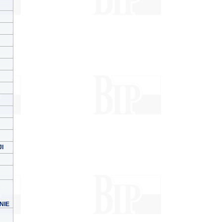
I
NIE