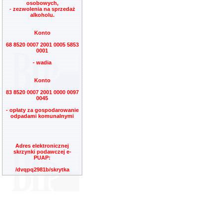
osobowych,
- zezwolenia na sprzedaż
alkoholu.
Konto
68 8520 0007 2001 0005 5853
0001
- wadia
Konto
83 8520 0007 2001 0000 0097
0045
- opłaty za gospodarowanie
odpadami komunalnymi
Adres elektronicznej
skrzynki podawczej e-
PUAP:
/dvqpq2981b/skrytka