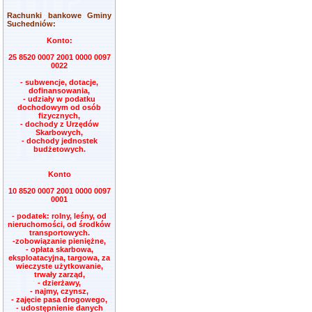
Rachunki bankowe Gminy
Suchedniów:
Konto:
25 8520 0007 2001 0000 0097
0022
- subwencje, dotacje,
dofinansowania,
- udziały w podatku
dochodowym od osób
fizycznych,
- dochody z Urzędów
Skarbowych,
- dochody jednostek
budżetowych.
Konto
10 8520 0007 2001 0000 0097
0001
- podatek: rolny, leśny, od
nieruchomości, od środków
transportowych.
-zobowiązanie pieniężne,
- opłata skarbowa,
eksploatacyjna, targowa, za
wieczyste użytkowanie,
trwały zarząd,
- dzierżawy,
- najmy, czynsz,
- zajęcie pasa drogowego,
- udostępnienie danych