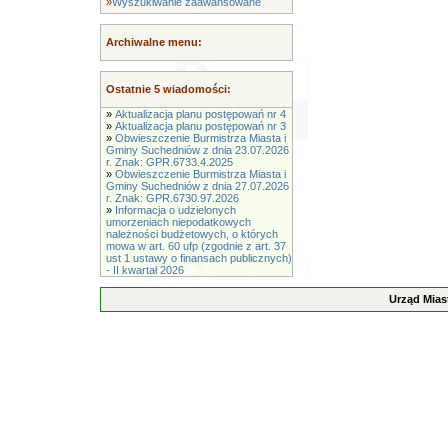
»
Wyszukiwanie zaawansowane
Archiwalne menu:
Ostatnie 5 wiadomości:
»
Aktualizacja planu postępowań nr 4
»
Aktualizacja planu postępowań nr 3
»
Obwieszczenie Burmistrza Miasta i
Gminy Suchedniów z dnia 23.07.2026
r. Znak: GPR.6733.4.2025
»
Obwieszczenie Burmistrza Miasta i
Gminy Suchedniów z dnia 27.07.2026
r. Znak: GPR.6730.97.2026
»
Informacja o udzielonych
umorzeniach niepodatkowych
należności budżetowych, o których
mowa w art. 60 ufp (zgodnie z art. 37
ust 1 ustawy o finansach publicznych)
- II kwartał 2026
Urząd Mias