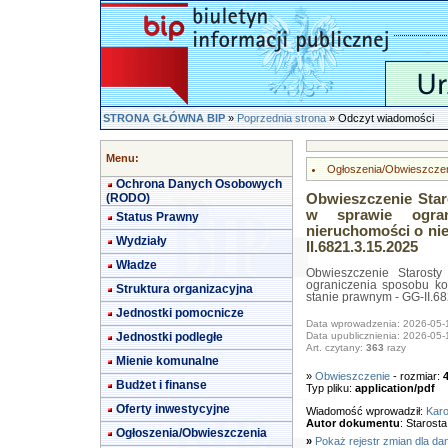
STRONA GŁÓWNA BIP
»
Poprzednia strona
» Odczyt wiadomości
Menu:
Ogłoszenia/Obwieszcze
Ochrona Danych Osobowych
(RODO)
Obwieszczenie Star
w sprawie ogran
Status Prawny
nieruchomości o ni
Wydziały
II.6821.3.15.2025
Władze
Obwieszczenie Starosty
ograniczenia sposobu ko
Struktura organizacyjna
stanie prawnym - GG-II.6
Jednostki pomocnicze
Data wprowadzenia: 2026-05-
Jednostki podległe
Data upublicznienia: 2026-05-
Art. czytany:
363
razy
Mienie komunalne
»
Obwieszczenie
- rozmiar:
Budżet i finanse
Typ pliku:
application/pdf
Oferty inwestycyjne
Wiadomość wprowadził:
Karo
Autor dokumentu
: Starost
Ogłoszenia/Obwieszczenia
»
Pokaż rejestr zmian dla da