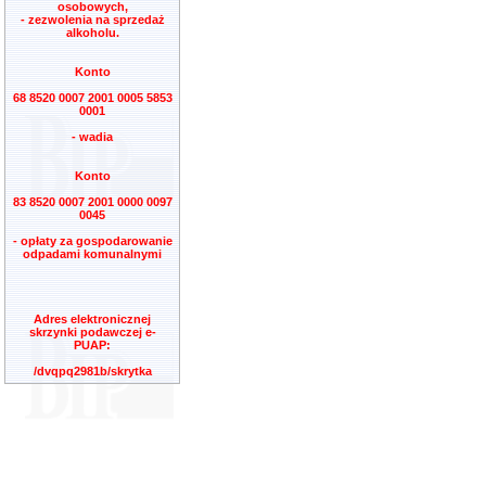
osobowych,
- zezwolenia na sprzedaż
alkoholu.
Konto
68 8520 0007 2001 0005 5853
0001
- wadia
Konto
83 8520 0007 2001 0000 0097
0045
- opłaty za gospodarowanie
odpadami komunalnymi
Adres elektronicznej
skrzynki podawczej e-
PUAP:
/dvqpq2981b/skrytka