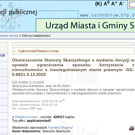
0
+
-
(K)
A
A
A
ednia strona
» Odczyt wiadomości
Ogłoszenia/Obwieszczenia
ych
Obwieszczenie Starosty Skarżyskiego o wydaniu decyzji w
sprawie ograniczenia sposobu korzystania z
nieruchomości o nieuregulowanym stanie prawnym -GG-
II.6821.3.13.2025
GG-II.6821.3.13.2025
Skarżysko-Kamienna. dnia 14.05.2026 r.
Obwieszczenie Starosty Skarżyskiego o wydaniu decyzji w sprawie ograniczenia
sposobu korzystania z nieruchomości o nieuregulowanym stanie prawnym
22
Data wprowadzenia: 2026-05-19 14
Data upublicznienia: 2026-05-19
Art. czytany:
257
razy
»
Obwieszczenie
- rozmiar:
429317
bajtów
Typ pliku:
application/pdf
Wiadomość wprowadził:
Karolina Długosz
a
Autor dokumentu
: Starosta Skarżyski