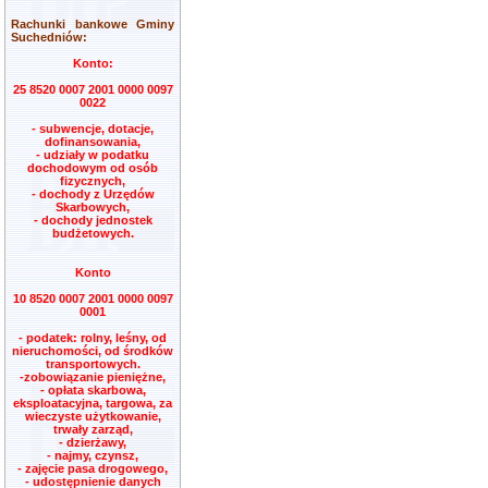
Rachunki bankowe Gminy
Suchedniów:
Konto:
25 8520 0007 2001 0000 0097
0022
- subwencje, dotacje,
dofinansowania,
- udziały w podatku
dochodowym od osób
fizycznych,
- dochody z Urzędów
Skarbowych,
- dochody jednostek
budżetowych.
Konto
10 8520 0007 2001 0000 0097
0001
- podatek: rolny, leśny, od
nieruchomości, od środków
transportowych.
-zobowiązanie pieniężne,
- opłata skarbowa,
eksploatacyjna, targowa, za
wieczyste użytkowanie,
trwały zarząd,
- dzierżawy,
- najmy, czynsz,
- zajęcie pasa drogowego,
- udostępnienie danych