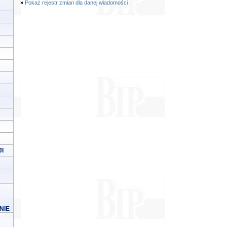
»
Pokaż rejestr zmian dla danej wiadomości
I
NIE