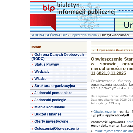
STRONA GŁÓWNA BIP
»
Poprzednia strona
» Odczyt wiadomości
Menu:
Ogłoszenia/Obwieszcze
Ochrona Danych Osobowych
(RODO)
Obwieszczenie Star
w sprawie ogran
Status Prawny
nieruchomości o ni
Wydziały
11.6821.3.11.2025
Władze
Obwieszczenie Starosty
ograniczenia sposobu ko
Struktura organizacyjna
stanie prawnym - GG-11.6
Jednostki pomocnicze
Data wprowadzenia: 2026-05-
Jednostki podległe
Data upublicznienia: 2026-05-
Art. czytany:
473
razy
Mienie komunalne
»
Obwieszczenie
- rozmiar:
Budżet i finanse
Typ pliku:
application/pdf
Oferty inwestycyjne
Wiadomość wprowadził:
Karo
Autor dokumentu
: Starost
Ogłoszenia/Obwieszczenia
»
Pokaż rejestr zmian dla da