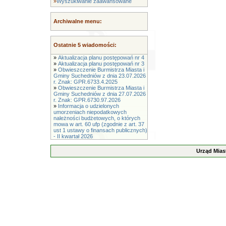
»
Wyszukiwanie zaawansowane
Archiwalne menu:
Ostatnie 5 wiadomości:
»
Aktualizacja planu postępowań nr 4
»
Aktualizacja planu postępowań nr 3
»
Obwieszczenie Burmistrza Miasta i
Gminy Suchedniów z dnia 23.07.2026
r. Znak: GPR.6733.4.2025
»
Obwieszczenie Burmistrza Miasta i
Gminy Suchedniów z dnia 27.07.2026
r. Znak: GPR.6730.97.2026
»
Informacja o udzielonych
umorzeniach niepodatkowych
należności budżetowych, o których
mowa w art. 60 ufp (zgodnie z art. 37
ust 1 ustawy o finansach publicznych)
- II kwartał 2026
Urząd Mias