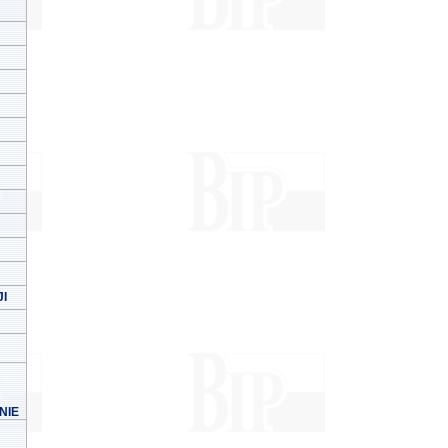
I
NIE