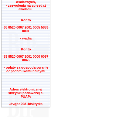
osobowych,
- zezwolenia na sprzedaż
alkoholu.
Konto
68 8520 0007 2001 0005 5853
0001
- wadia
Konto
83 8520 0007 2001 0000 0097
0045
- opłaty za gospodarowanie
odpadami komunalnymi
Adres elektronicznej
skrzynki podawczej e-
PUAP:
/dvqpq2981b/skrytka