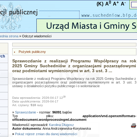
0
+
-
(K)
A
A
A
ednia strona
» Odczyt wiadomości
Pożytek publiczny
ych
Sprawozdanie z realizacji Programu Współpracy na rok
2025 Gminy Suchedniów z organizacjami pozarządowymi
oraz podmiotami wymienionymi w art. 3 ust. 3 ...
Sprawozdanie z realizacji Programu Współpracy na rok 2025 Gminy Suchedniów z
organizacjami pozarządowymi oraz podmiotami wymienionymi w art. 3 ust. 3
ustawy o działalności pożytku publicznego i o wolontariacie
39
Data wprowadzenia: 2026-04-17 12
Data upublicznienia: 2026-04-17
Art. czytany:
510
razy
»
Sprawozdanie
- rozmiar:
96091
bajtów
Typ pliku:
application/vnd.openxmlformats-
officedocument.wordprocessingml.document
Wiadomość wprowadził:
Karolina Długosz
Autor dokumentu
: Anna Andrzejewska-Korytowska
a
»
Pokaż rejestr zmian dla danej wiadomości