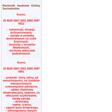
Rachunki bankowe Gminy
Suchedniów:
Konto:
25 8520 0007 2001 0000 0097
0022
- subwencje, dotacje,
dofinansowania,
- udziały w podatku
dochodowym od osób
fizycznych,
- dochody z Urzędów
Skarbowych,
- dochody jednostek
budżetowych.
Konto
10 8520 0007 2001 0000 0097
0001
- podatek: rolny, leśny, od
nieruchomości, od środków
transportowych.
-zobowiązanie pieniężne,
- opłata skarbowa,
eksploatacyjna, targowa, za
wieczyste użytkowanie,
trwały zarząd,
- dzierżawy,
- najmy, czynsz,
- zajęcie pasa drogowego,
- udostępnienie danych