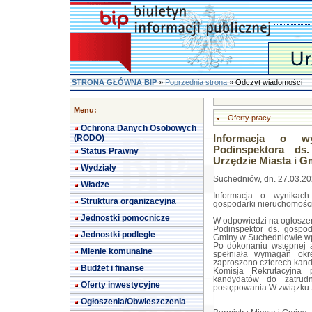
STRONA GŁÓWNA BIP
»
Poprzednia strona
» Odczyt wiadomości
Menu:
Oferty pracy
Ochrona Danych Osobowych
(RODO)
Informacja o w
Podinspektora ds
Status Prawny
Urzędzie Miasta i 
Wydziały
Suchedniów, dn. 27.03.202
Władze
Informacja o wynikach
Struktura organizacyjna
gospodarki nieruchomośc
Jednostki pomocnicze
W odpowiedzi na ogłoszen
Podinspektor ds. gospo
Jednostki podległe
Gminy w Suchedniowie wpł
Po dokonaniu wstępnej an
Mienie komunalne
spełniała wymagań okr
zaproszono czterech kand
Budżet i finanse
Komisja Rekrutacyjna
kandydatów do zatrud
Oferty inwestycyjne
postępowania.W związku z
Ogłoszenia/Obwieszczenia