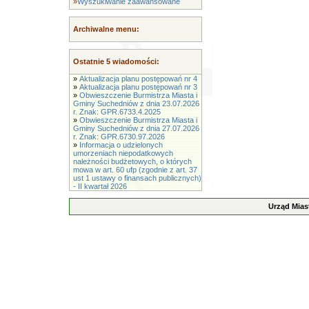
»
Wyszukiwanie zaawansowane
Archiwalne menu:
Ostatnie 5 wiadomości:
»
Aktualizacja planu postępowań nr 4
»
Aktualizacja planu postępowań nr 3
»
Obwieszczenie Burmistrza Miasta i
Gminy Suchedniów z dnia 23.07.2026
r. Znak: GPR.6733.4.2025
»
Obwieszczenie Burmistrza Miasta i
Gminy Suchedniów z dnia 27.07.2026
r. Znak: GPR.6730.97.2026
»
Informacja o udzielonych
umorzeniach niepodatkowych
należności budżetowych, o których
mowa w art. 60 ufp (zgodnie z art. 37
ust 1 ustawy o finansach publicznych)
- II kwartał 2026
Urząd Mias