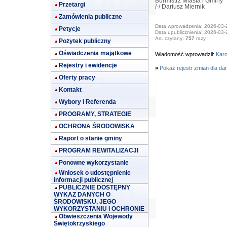
Burmistrz Miasta i Gminy
Przetargi
/-/ Dariusz Miernik
Zamówienia publiczne
Data wprowadzenia: 2026-03-
Petycje
Data upublicznienia: 2026-03-
Art. czytany:
757
razy
Pożytek publiczny
Oświadczenia majątkowe
Wiadomość wprowadził:
Karo
Rejestry i ewidencje
»
Pokaż rejestr zmian dla da
Oferty pracy
Kontakt
Wybory i Referenda
PROGRAMY, STRATEGIE
OCHRONA ŚRODOWISKA
Raport o stanie gminy
PROGRAM REWITALIZACJI
Ponowne wykorzystanie
Wniosek o udostępnienie
informacji publicznej
PUBLICZNIE DOSTĘPNY
WYKAZ DANYCH O
ŚRODOWISKU, JEGO
WYKORZYSTANIU I OCHRONIE
Obwieszczenia Wojewody
Świętokrzyskiego