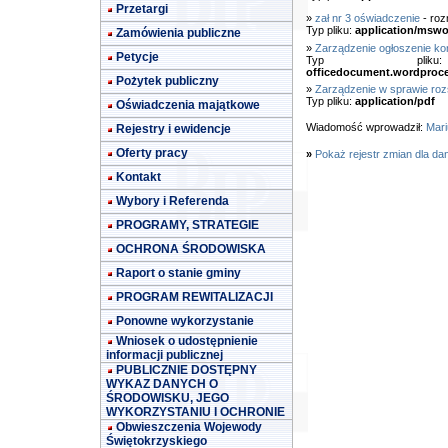
Przetargi
»
zał nr 3 oświadczenie
- roz
Typ pliku:
application/mswo
Zamówienia publiczne
»
Zarządzenie ogłoszenie ko
Petycje
Typ pl
officedocument.wordproc
Pożytek publiczny
»
Zarządzenie w sprawie roz
Typ pliku:
application/pdf
Oświadczenia majątkowe
Wiadomość wprowadził:
Mari
Rejestry i ewidencje
Oferty pracy
»
Pokaż rejestr zmian dla da
Kontakt
Wybory i Referenda
PROGRAMY, STRATEGIE
OCHRONA ŚRODOWISKA
Raport o stanie gminy
PROGRAM REWITALIZACJI
Ponowne wykorzystanie
Wniosek o udostępnienie
informacji publicznej
PUBLICZNIE DOSTĘPNY
WYKAZ DANYCH O
ŚRODOWISKU, JEGO
WYKORZYSTANIU I OCHRONIE
Obwieszczenia Wojewody
Świętokrzyskiego