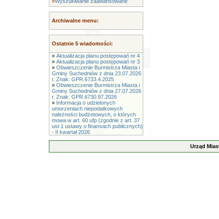
»
Wyszukiwanie zaawansowane
Archiwalne menu:
Ostatnie 5 wiadomości:
»
Aktualizacja planu postępowań nr 4
»
Aktualizacja planu postępowań nr 3
»
Obwieszczenie Burmistrza Miasta i
Gminy Suchedniów z dnia 23.07.2026
r. Znak: GPR.6733.4.2025
»
Obwieszczenie Burmistrza Miasta i
Gminy Suchedniów z dnia 27.07.2026
r. Znak: GPR.6730.97.2026
»
Informacja o udzielonych
umorzeniach niepodatkowych
należności budżetowych, o których
mowa w art. 60 ufp (zgodnie z art. 37
ust 1 ustawy o finansach publicznych)
- II kwartał 2026
Urząd Mias