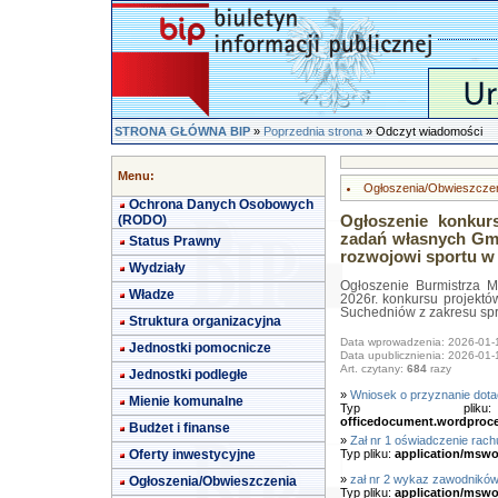
STRONA GŁÓWNA BIP
»
Poprzednia strona
» Odczyt wiadomości
Menu:
Ogłoszenia/Obwieszcze
Ochrona Danych Osobowych
(RODO)
Ogłoszenie konkurs
zadań własnych Gmi
Status Prawny
rozwojowi sportu w 
Wydziały
Ogłoszenie Burmistrza M
Władze
2026r. konkursu projektó
Suchedniów z zakresu sprz
Struktura organizacyjna
Data wprowadzenia: 2026-01-
Jednostki pomocnicze
Data upublicznienia: 2026-01-
Art. czytany:
684
razy
Jednostki podległe
»
Wniosek o przyznanie dota
Mienie komunalne
Typ pl
officedocument.wordproc
Budżet i finanse
»
Zał nr 1 oświadczenie ra
Oferty inwestycyjne
Typ pliku:
application/mswo
»
zał nr 2 wykaz zawodnikó
Ogłoszenia/Obwieszczenia
Typ pliku:
application/mswo