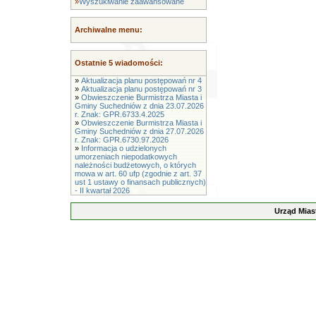
»
Wyszukiwanie zaawansowane
Archiwalne menu:
Ostatnie 5 wiadomości:
»
Aktualizacja planu postępowań nr 4
»
Aktualizacja planu postępowań nr 3
»
Obwieszczenie Burmistrza Miasta i
Gminy Suchedniów z dnia 23.07.2026
r. Znak: GPR.6733.4.2025
»
Obwieszczenie Burmistrza Miasta i
Gminy Suchedniów z dnia 27.07.2026
r. Znak: GPR.6730.97.2026
»
Informacja o udzielonych
umorzeniach niepodatkowych
należności budżetowych, o których
mowa w art. 60 ufp (zgodnie z art. 37
ust 1 ustawy o finansach publicznych)
- II kwartał 2026
Urząd Mias