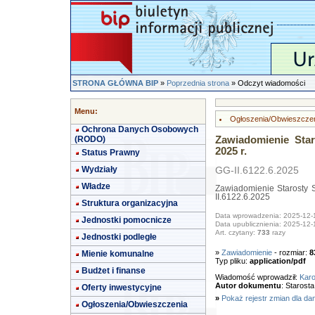
STRONA GŁÓWNA BIP
»
Poprzednia strona
» Odczyt wiadomości
Menu:
Ogłoszenia/Obwieszcze
Ochrona Danych Osobowych
(RODO)
Zawiadomienie Star
2025 r.
Status Prawny
Wydziały
GG-II.6122.6.2025
Władze
Zawiadomienie Starosty S
II.6122.6.2025
Struktura organizacyjna
Data wprowadzenia: 2025-12-
Jednostki pomocnicze
Data upublicznienia: 2025-12-
Art. czytany:
733
razy
Jednostki podległe
»
Zawiadomienie
- rozmiar:
8
Mienie komunalne
Typ pliku:
application/pdf
Budżet i finanse
Wiadomość wprowadził:
Karo
Autor dokumentu
: Starost
Oferty inwestycyjne
»
Pokaż rejestr zmian dla da
Ogłoszenia/Obwieszczenia