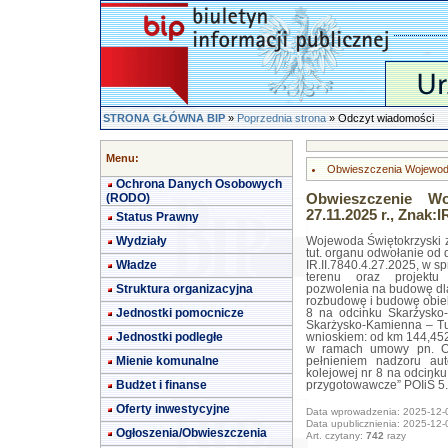
STRONA GŁÓWNA BIP
»
Poprzednia strona
» Odczyt wiadomości
Menu:
Obwieszczenia Wojewod
Ochrona Danych Osobowych
(RODO)
Obwieszczenie Wo
27.11.2025 r., Znak:I
Status Prawny
Wydziały
Wojewoda Świętokrzyski z
tut. organu odwołanie od 
Władze
IR.II.7840.4.27.2025, w 
terenu oraz projektu 
Struktura organizacyjna
pozwolenia na budowę dla
rozbudowę i budowę obiekt
Jednostki pomocnicze
8 na odcinku Skarżysko-
Skarżysko-Kamienna – Tum
Jednostki podległe
wnioskiem: od km 144,45
w ramach umowy pn. Op
Mienie komunalne
pełnieniem nadzoru aut
kolejowej nr 8 na odcink
Budżet i finanse
przygotowawcze” POIiŚ 5.
Oferty inwestycyjne
Data wprowadzenia: 2025-12-
Data upublicznienia: 2025-12-
Ogłoszenia/Obwieszczenia
Art. czytany:
742
razy