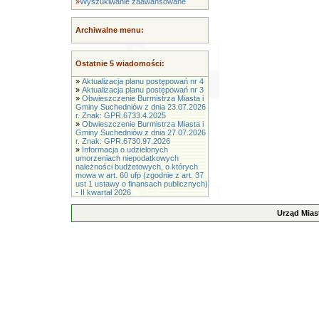
»
Wyszukiwanie zaawansowane
Archiwalne menu:
Ostatnie 5 wiadomości:
»
Aktualizacja planu postępowań nr 4
»
Aktualizacja planu postępowań nr 3
»
Obwieszczenie Burmistrza Miasta i
Gminy Suchedniów z dnia 23.07.2026
r. Znak: GPR.6733.4.2025
»
Obwieszczenie Burmistrza Miasta i
Gminy Suchedniów z dnia 27.07.2026
r. Znak: GPR.6730.97.2026
»
Informacja o udzielonych
umorzeniach niepodatkowych
należności budżetowych, o których
mowa w art. 60 ufp (zgodnie z art. 37
ust 1 ustawy o finansach publicznych)
- II kwartał 2026
Urząd Mias