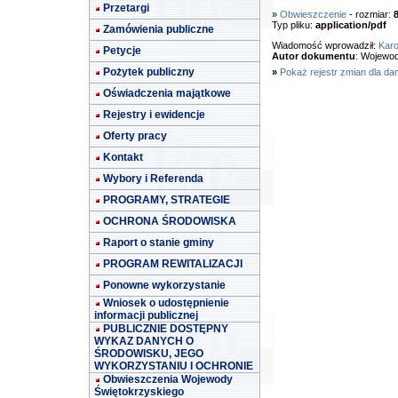
Przetargi
»
Obwieszczenie
- rozmiar:
Typ pliku:
application/pdf
Zamówienia publiczne
Wiadomość wprowadził:
Karo
Petycje
Autor dokumentu
: Wojewod
Pożytek publiczny
»
Pokaż rejestr zmian dla da
Oświadczenia majątkowe
Rejestry i ewidencje
Oferty pracy
Kontakt
Wybory i Referenda
PROGRAMY, STRATEGIE
OCHRONA ŚRODOWISKA
Raport o stanie gminy
PROGRAM REWITALIZACJI
Ponowne wykorzystanie
Wniosek o udostępnienie
informacji publicznej
PUBLICZNIE DOSTĘPNY
WYKAZ DANYCH O
ŚRODOWISKU, JEGO
WYKORZYSTANIU I OCHRONIE
Obwieszczenia Wojewody
Świętokrzyskiego