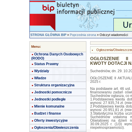
STRONA GŁÓWNA BIP
»
Poprzednia strona
» Odczyt wiadomości
Menu:
Ogłoszenia/Obwieszcze
Ochrona Danych Osobowych
(RODO)
OGŁOSZENIE II
KWOTY DOTACJI NA 
Status Prawny
Wydziały
Suchedniów, dn. 29. 10.2
Władze
OGŁOSZENIE II AKTUA
2025 r.
Struktura organizacyjna
Na podstawie art. 46 ust.
Jednostki pomocnicze
finansowaniu zadań oświ
Suchedniów ogłasza, co n
Jednostki podległe
1.Podstawowa kwota dota
wynosi: 27.935,74 zł. (mie
Mienie komunalne
2.Podstawowa kwota dotac
wynosi: 20.951,81 zł. (mie
Budżet i finanse
3.Statystyczna liczba u
Suchedniów ustalona n
Oferty inwestycyjne
Oświatowej na dzień n
30.09.2025 r. (1/3) wy
Ogłoszenia/Obwieszczenia
niepełnosprawności).