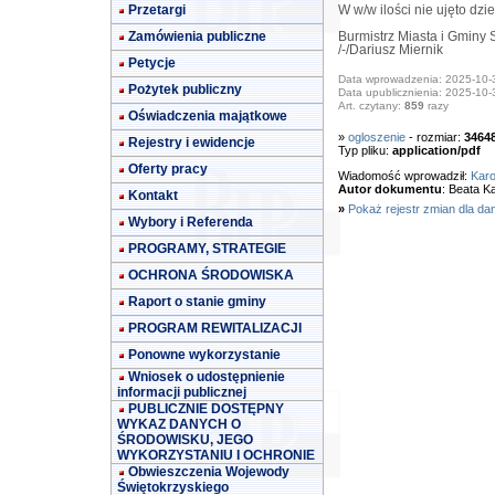
Przetargi
W w/w ilości nie ujęto d
Zamówienia publiczne
Burmistrz Miasta i Gminy
/-/Dariusz Miernik
Petycje
Data wprowadzenia: 2025-10-
Pożytek publiczny
Data upublicznienia: 2025-10-
Art. czytany:
859
razy
Oświadczenia majątkowe
»
ogloszenie
- rozmiar:
3464
Rejestry i ewidencje
Typ pliku:
application/pdf
Oferty pracy
Wiadomość wprowadził:
Karo
Autor dokumentu
: Beata K
Kontakt
»
Pokaż rejestr zmian dla da
Wybory i Referenda
PROGRAMY, STRATEGIE
OCHRONA ŚRODOWISKA
Raport o stanie gminy
PROGRAM REWITALIZACJI
Ponowne wykorzystanie
Wniosek o udostępnienie
informacji publicznej
PUBLICZNIE DOSTĘPNY
WYKAZ DANYCH O
ŚRODOWISKU, JEGO
WYKORZYSTANIU I OCHRONIE
Obwieszczenia Wojewody
Świętokrzyskiego