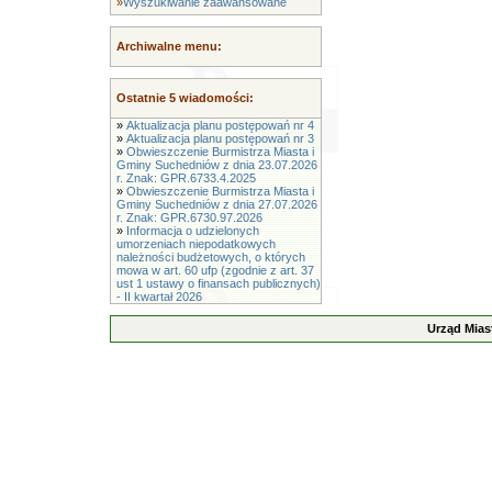
»
Wyszukiwanie zaawansowane
Archiwalne menu:
Ostatnie 5 wiadomości:
»
Aktualizacja planu postępowań nr 4
»
Aktualizacja planu postępowań nr 3
»
Obwieszczenie Burmistrza Miasta i
Gminy Suchedniów z dnia 23.07.2026
r. Znak: GPR.6733.4.2025
»
Obwieszczenie Burmistrza Miasta i
Gminy Suchedniów z dnia 27.07.2026
r. Znak: GPR.6730.97.2026
»
Informacja o udzielonych
umorzeniach niepodatkowych
należności budżetowych, o których
mowa w art. 60 ufp (zgodnie z art. 37
ust 1 ustawy o finansach publicznych)
- II kwartał 2026
Urząd Mias